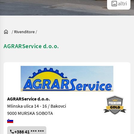
altri
/
Rivenditore
/
AGRARService d.o.o.
AGRARService d.o.o.
Mlinska ulica 14 - 16 / Bakovci
9000 MURSKA SOBOTA
+386 41 *** ***