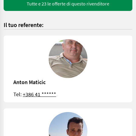
Tutte e 23 le offerte di questo rivenditore
Il tuo referente:
Anton Maticic
Tel:
+386 41 ******