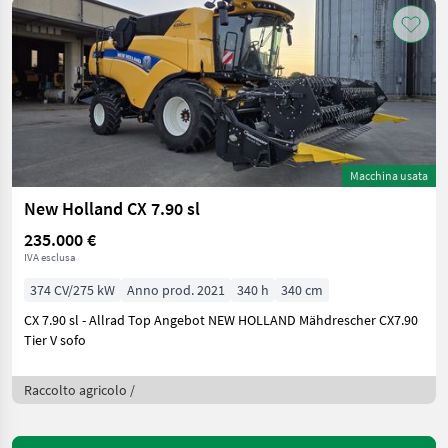
Macchina usata
New Holland CX 7.90 sl
235.000 €
IVA esclusa
374 CV/275 kW
Anno prod. 2021
340 h
340 cm
CX 7.90 sl - Allrad Top Angebot NEW HOLLAND Mähdrescher CX7.90
Tier V sofo
Raccolto agricolo /