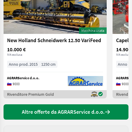
Macchina usata
New Holland Schneidwerk 12.50 VariFeed
Capell
10.000 €
14.900
IVA esclusa
IVA esclusa
Anno prod. 2015
1250 cm
Anno pr
AGRARService d.o.o.
AGRARServ
9000
9000
Rivenditore Premium Gold
Rivendit
Altre offerte da AGRARService d.o.o.