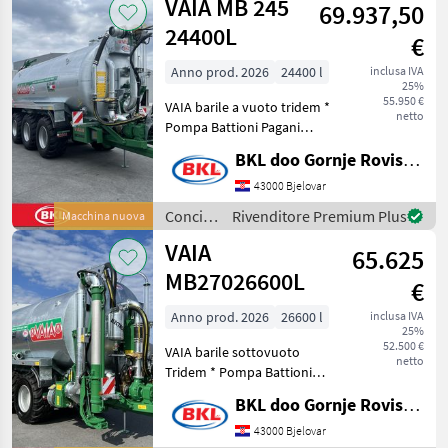
VAIA MB 245
69.937,50
irrigazione
/ VAIA
24400L
€
Anno prod. 2026
24400 l
inclusa IVA
25%
55.950 €
VAIA barile a vuoto tridem *
netto
Pompa Battioni Pagani
16000l/min con sistema di
BKL doo Gornje Rovisce Kroatien
raffreddamento ad aria e
presa d'aria, filtro sulla
43000 Bjelovar
pompa, 1000 giri/min * Aria
Concimazione
Rivenditore Premium Plus
Macchina nuova
comp
e
VAIA
65.625
irrigazione
/ VAIA
MB27026600L
€
Anno prod. 2026
26600 l
inclusa IVA
25%
52.500 €
VAIA barile sottovuoto
netto
Tridem * Pompa Battioni
Pagani 13500l/min con
BKL doo Gornje Rovisce Kroatien
sistema di raffreddamento
con ingresso aria, 540o/min
43000 Bjelovar