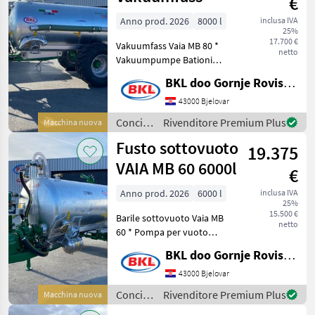
€
Anno prod. 2026
8000 l
inclusa IVA
25%
17.700 €
Vakuumfass Vaia MB 80 *
netto
Vakuumpumpe Bationi
Pagani 8000 L/min * ADR-
BKL doo Gornje Rovisce Kroatien
Bremsachsen Q110Tx1850
10loch * Gefederte Achse *
43000 Bjelovar
Untenanhängung mit
Concimazione
Rivenditore Premium Plus
Macchina nuova
hydraulischem Stützfu
e
Fusto sottovuoto
19.375
irrigazione
/ VAIA
VAIA MB 60 6000l
€
Anno prod. 2026
6000 l
inclusa IVA
25%
15.500 €
Barile sottovuoto Vaia MB
netto
60 * Pompa per vuoto
Bationi Pagani MEC 6500
BKL doo Gornje Rovisce Kroatien
L/min * Assi freno ADR
Q110Tx1850 8 fori * Attacco
43000 Bjelovar
inferiore con gamba di
Concimazione
Rivenditore Premium Plus
Macchina nuova
supporto idraul
e