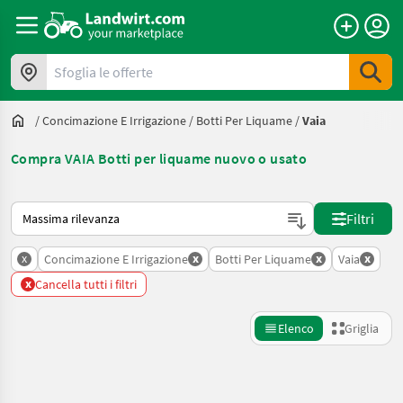
Sfoglia le offerte
/
Concimazione E Irrigazione
/
Botti Per Liquame
/
Vaia
Compra VAIA Botti per liquame nuovo o usato
Ecco come viene ordinato su Landwirt.com
Filtri
x
x
x
x
Concimazione E Irrigazione
Botti Per Liquame
Vaia
x
Cancella tutti i filtri
Elenco
Griglia