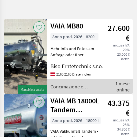
Affina
la
ricerca
VAIA MB80
27.600
€
Anno prod. 2026
8200 l
Categoria
Paese
Filtri
4
inclusa IVA
Mehr Info und Fotos am
20%
Mostra
Anfrage oder über
23.000 €
PERCORSO
Reimposta
10
netto
ATTUALE
WHATSAPP. Carro-botte -
risultati
Biso Erntetechnik s.r.o.
pompa, : Carro-botte -
Settore
pompa Concimazione e
agricolo
2165 2165 Drasenhofen
irrigazione Botti per
Concimazione
1 mese
liquame
Concimazione e
E Irrigazione
online
Macchina usata
irrigazione / VAIA
Botti Per
VAIA MB 18000L
Liquame
43.375
Tandem
Vaia
€
Vakkumfaß
Anno prod. 2026
18000 l
inclusa IVA
SCEGLI
25%
CATEGORIA
34.700 €
VAIA Vakkumfaß Tandem •
netto