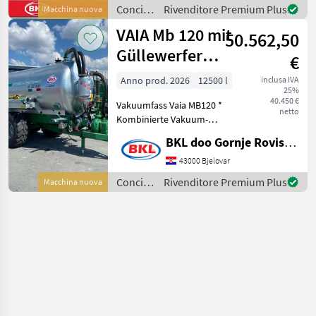
* Aria compressa a 2 circuiti
Concimazione
Rivenditore Premium Plus
Macchina nuova
con dist
e
VAIA Mb 120 mit
50.562,50
irrigazione
/ VAIA
Güllewerfer
€
Vakuumfass
Anno prod. 2026
12500 l
inclusa IVA
25%
40.450 €
Vakuumfass Vaia MB120 *
netto
Kombinierte Vakuum-
Kreiselpumpe bestehend
BKL doo Gornje Rovisce Kroatien
aus Ballast 13500 L mit
Luftkühlung und Garda
43000 Bjelovar
Kreiselpumpe * 3 Zoll
Concimazione
Rivenditore Premium Plus
Macchina nuova
Güllewerfer aus Stahl hy
e
irrigazione
/ VAIA