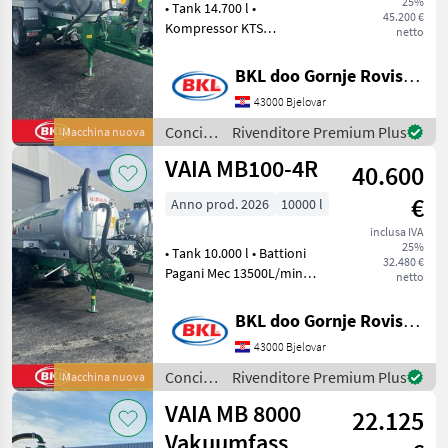
25%
4R
• Tank 14.700 l •
45.200 €
Kompressor KTS
netto
18000L/min mit
MARKETPLACE
wasserkuhlung • Tandem
BKL doo Gornje Rovisce Kroatien
Offerte dei
Achse Parabolische
Marketplace
Annunci
43000 Bjelovar
rivenditori
gefedert 1380mm Achsem
Abstand • Achse 2.
Concimazione
Rivenditore Premium Plus
Macchina nuova
Nachlauf-lenkachse • ADR-
e
VAIA MB100-4R
Brem
40.600
irrigazione
/ VAIA
€
Anno prod. 2026
10000 l
inclusa IVA
25%
• Tank 10.000 l • Battioni
32.480 €
Pagani Mec 13500L/min
netto
Pumpe mit Luftkühlung
und automatischer
BKL doo Gornje Rovisce Kroatien
Schmierung • Tandem
43000 Bjelovar
Achse Parabolische
gefedert 1380mm Achsem
Concimazione
Rivenditore Premium Plus
Macchina nuova
Abstand • A
e
VAIA MB 8000
22.125
irrigazione
/ VAIA
Vakuumfass