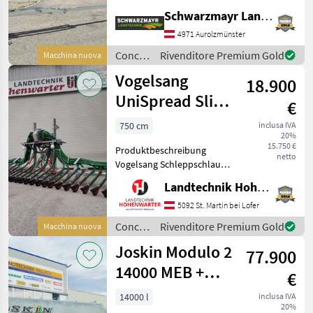
di miscelazione quadrato
Schwarzmayr Landtechnik GmbH - Aurolzmünster
massiccio lungo 7 m - con
albero di miscelazione
4971 Aurolzmünster
pieno da 37 mm in acciaio
Concimazione
Rivenditore Premium Gold
Macchina nuova
speciale
e
Vogelsang
18.900
irrigazione
/
UniSpread Slide
€
Vakutec
7,5m (14546)
750 cm
inclusa IVA
20%
15.750 €
Produktbeschreibung
netto
Vogelsang Schleppschlauch
UniSpread Slide Ich freue
Landtechnik Hohenwarter GmbH
mich, Ihnen im
Maschinenzentrum St.
5092 St. Martin bei Lofer
Martin den Vogelsang
Concimazione
Rivenditore Premium Gold
Macchina nuova
Schleppschlauch UniSpread
e
Joskin Modulo 2
Slide aus
77.900
irrigazione
/
14000 MEB +
€
Vogelsang
Pendislide
14000 l
inclusa IVA
20%
105/42 PS1