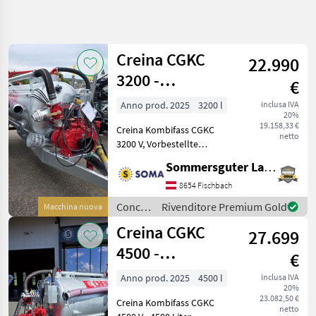
Affina
la
ricerca
Creina CGKC
22.990
3200 -
€
Categoria
Paese
Filtri
4
Werferfass
Anno prod. 2025
3200 l
inclusa IVA
20%
Mostra
19.158,33 €
PERCORSO
Creina Kombifass CGKC
Reimposta
2
netto
ATTUALE
3200 V, Vorbestellte
risultati
Lagermaschine. - 3200 Liter
Settore
Sommersguter Landmaschinen GmbH
- Breite Achse 1800x80 -
agricolo
Breitbereifung 550/45-22.5
8654 Fischbach
Concimazione
BKT, AS Profil für besten
E Irrigazione
Concimazione
Rivenditore Premium Gold
Macchina nuova
Halt - Hydr
Botti Per
e
Creina CGKC
Liquame
27.699
irrigazione
/
4500 -
Creina
€
Creina
Werferfass mit
Anno prod. 2025
4500 l
inclusa IVA
SCEGLI
20%
hydr.
CATEGORIA
23.082,50 €
Creina Kombifass CGKC
Güllewerfer
netto