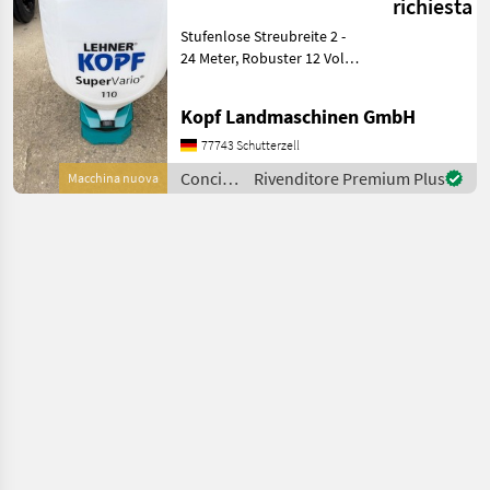
richiesta
110 / 170 Liter
Stufenlose Streubreite 2 -
*NEU*
24 Meter, Robuster 12 Volt
Bosch (Int-Nr.: 11412)
Elektromotor, Bedienung
Kopf Landmaschinen GmbH
durch Steuerpult vom
Fahrersitz aus, Optische
77743 Schutterzell
und akustische Feh
Concimazione
Rivenditore Premium Plus
Macchina nuova
e
irrigazione
/
Lehner