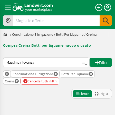
Sfoglia le offerte
/
Concimazione E Irrigazione
/
Botti Per Liquame
/
Creina
Compra Creina Botti per liquame nuovo o usato
Ecco come viene ordinato su Landwirt.com
Filtri
x
x
x
Concimazione E Irrigazione
Botti Per Liquame
x
x
Creina
Cancella tutti i filtri
Elenco
Griglia