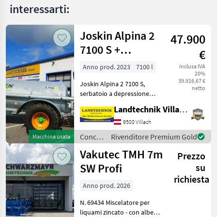
interessarti:
Joskin Alpina 2
47.900
7100 S +
€
spandiconcime a
Anno prod. 2023
7100 l
inclusa IVA
20%
pattini da 7,5 m
39.916,67 €
Joskin Alpina 2 7100 S,
netto
serbatoio a depressione
con pompa MEC 8000 e
Landtechnik Villach GmbH
Pendislide Basic,
distributore a pattino con
9500 Villach
larghezza di lavoro di 7, 5
Concimazione
Rivenditore Premium Gold
Macchina usata
m, idraulico ribaltabile
e
Vakutec TMH 7m
Prezzo
irrigazione
/
SW Profi
su
Joskin
richiesta
Anno prod. 2026
N. 69434 Miscelatore per
liquami zincato - con albero