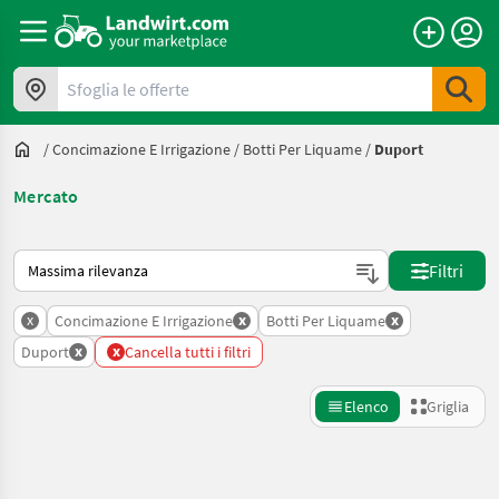
Sfoglia le offerte
/
Concimazione E Irrigazione
/
Botti Per Liquame
/
Duport
Mercato
Ecco come viene ordinato su Landwirt.com
Filtri
x
x
x
Concimazione E Irrigazione
Botti Per Liquame
x
x
Duport
Cancella tutti i filtri
Elenco
Griglia