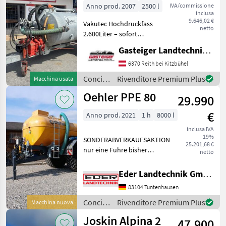
2600 Liter
Anno prod. 2007
2500 l
IVA/commissione
inclusa
9.646,02 €
Vakutec Hochdruckfass
netto
2.600Liter – sofort
einsatzbereit Zum Verkauf
Gasteiger Landtechnik GmbH
steht ein Vakutec
Hochdruckfass mit 2.500
6370 Reith bei Kitzbühel
Litern Fassungsvermögen,
Concimazione
Rivenditore Premium Plus
Macchina usata
Baujahr 2007 Das Fass wu
e
Oehler PPE 80
29.990
irrigazione
/
€
Anno prod. 2021
1 h
8000 l
Vakutec
inclusa IVA
19%
SONDERABVERKAUFSAKTION
25.201,68 €
nur eine Fuhre bisher
netto
gefahren Baujahr 2021
Exzenterschneckenpumpe
Eder Landtechnik GmbH
Behälter: 8.000 ltr. GFK-
83104 Tuntenhausen
Tank - Unterlegkeile -
Dreikammerleuchten -
Concimazione
Rivenditore Premium Plus
Macchina nuova
Schie
e
Joskin Alpina 2
47.900
irrigazione