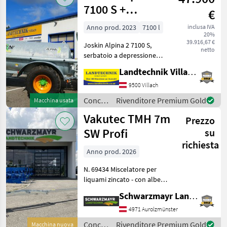
/
7100 S +
€
Oehler
spandiconcime a
Anno prod. 2023
7100 l
inclusa IVA
20%
pattini da 7,5 m
39.916,67 €
Joskin Alpina 2 7100 S,
netto
serbatoio a depressione
con pompa MEC 8000 e
Landtechnik Villach GmbH
Pendislide Basic,
distributore a pattino con
9500 Villach
larghezza di lavoro di 7, 5
Concimazione
Rivenditore Premium Gold
Macchina usata
m, idraulico ribaltabile
e
Vakutec TMH 7m
Prezzo
irrigazione
/
SW Profi
su
Joskin
richiesta
Anno prod. 2026
N. 69434 Miscelatore per
liquami zincato - con albero
di miscelazione quadrato
Schwarzmayr Landtechnik GmbH - Aurolzmünster
massiccio lungo 7 m - con
albero di miscelazione
4971 Aurolzmünster
pieno da 37 mm in acciaio
Concimazione
Rivenditore Premium Gold
Macchina nuova