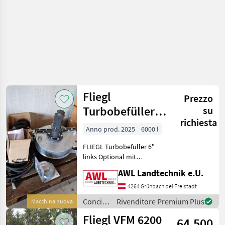
Fliegl
Prezzo
Turbobefüller
su
richiesta
Typ 460
Anno prod. 2025
6000 l
FLIEGL Turbobefüller 6"
links Optional mit
hydraulischer Abschaltung,
AWL Landtechnik e.U.
Rohrbogen 6", Reduzierung
8" auf 6", Zubehörsatz für
4264 Grünbach bei Freistadt
die Montage. Saugleist
Concimazione
Rivenditore Premium Plus
Macchina nuova
e
Fliegl VFM 6200
64.500
irrigazione