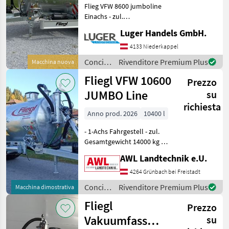
Flieg VFW 8600 jumboline
Einachs - zul.
Gesamtgewicht 10500kg -
Luger Handels GmbH.
Untenanhängung mit
Zugöse - 2-Kreis Druckluft
4133 Niederkappel
mit ALB - Fasskippzylinder
Concimazione
Rivenditore Premium Plus
Macchina nuova
mit Fallstützfuß - 25
e
Fliegl VFW 10600
Prezzo
irrigazione
/ Fliegl
JUMBO Line
su
richiesta
Anno prod. 2026
10400 l
- 1-Achs Fahrgestell - zul.
Gesamtgewicht 14000 kg -
verstellbare Zugdeichsel
AWL Landtechnik e.U.
Untenanhängung -
Kugelkopf K80 - 2-Kreis-
4264 Grünbach bei Freistadt
Druckluftbremse mit ALB -
Concimazione
Rivenditore Premium Plus
Macchina dimostrativa
Deichselfederun
e
Fliegl
Prezzo
irrigazione
/ Fliegl
Vakuumfass
su