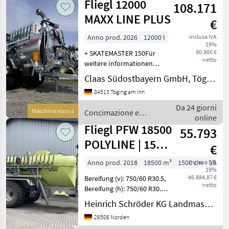
Fliegl 12000
108.171
irrigazione
/ Fliegl
MAXX LINE PLUS
€
Anno prod. 2026
12000 l
inclusa IVA
19%
90.900 €
+ SKATEMASTER 150Für
netto
weitere Informationen
sprechen Sie uns gerne
Claas Südostbayern GmbH, Töging
an.Wir sprechen DeutschWe
84513 Töging am Inn
speak EnglishDer Preis ist
für den dargestellten
Da 24 giorni
Macchina nuova
Concimazione e
Zustand gültig. Die Anga
online
irrigazione / Fliegl
Fliegl PFW 18500
55.793
POLYLINE | 15M
€
SCHLEPPSCHUH
Anno prod. 2018
18500 m³
1500 cm
inclusa IVA
18500 
19%
46.884,87 €
Bereifung (v): 750/60 R30.5,
netto
Bereifung (h): 750/60 R30.5,
Fabrikat des Anbaus:
Heinrich Schröder KG Landmaschinen Norden
FLIEGL, Tandem-Achse,
26506 Norden
Zwangs-Deichsellenkung