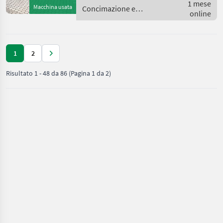
(K50), Pumpenart ________
1 mese
Macchina usata
Concimazione e
Pumpenleis
online
irrigazione / Fliegl
1
2
Risultato
1
-
48
da
86
(Pagina 1 da 2)