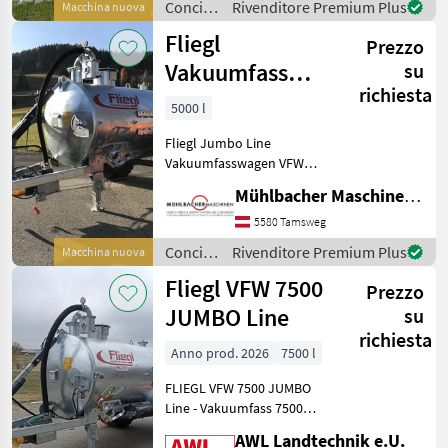
Concimazione
Rivenditore Premium Plus
Macchina nuova
Parabelfederun
e
Fliegl
Prezzo
irrigazione
/ Fliegl
Vakuumfass
su
richiesta
5000l Jumbo
5000 l
Line Güllefass
Fliegl Jumbo Line
Vakuumfasswagen VFW
5000 Liter - 1-Achs
Mühlbacher Maschinen GmbH
Fahrgestell - gekröpfte
Achse versetzbar - zul.
5580 Tamsweg
Gesamtgewicht 7000kg -
Concimazione
Rivenditore Premium Plus
Macchina nuova
verstellbare Zugdeichsel
e
Fliegl VFW 7500
Obe
Prezzo
irrigazione
/ Fliegl
JUMBO Line
su
richiesta
Anno prod. 2026
7500 l
FLIEGL VFW 7500 JUMBO
Line - Vakuumfass 7500
Liter - JUMBO Line
AWL Landtechnik e.U.
Ausführung mit niedrigen