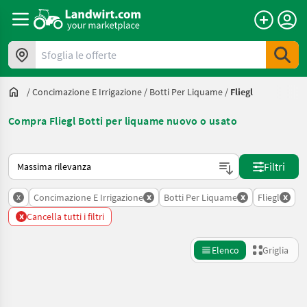
Sfoglia le offerte
/
Concimazione E Irrigazione
/
Botti Per Liquame
/
Fliegl
Compra Fliegl Botti per liquame nuovo o usato
Ecco come viene ordinato su Landwirt.com
Filtri
x
x
x
x
Concimazione E Irrigazione
Botti Per Liquame
Fliegl
x
Cancella tutti i filtri
Elenco
Griglia