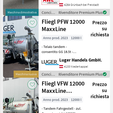
Schwerpunkt - 11000kg
4264 Grünbach bei Freistadt
Gesamtgewicht -
Concimazione
Rivenditore Premium Plus
Macchina dimostrativa
Obenanhängung mit DIN
e
Fliegl PFW 12000
Zugöse 40
Prezzo
irrigazione
/ Fliegl
MaxxLine
su
richiesta
Anno prod. 2023
12000 l
- Telaio tandem -
consentito GG 18.5t -
Attacco inferiore con
Luger Handels GmbH.
occhiello di traino - Cilindro
di ribaltamento del fusto e
4133 Niederkappel
piede di appoggio a caduta
Concimazione
Rivenditore Premium Plus
Macchina nuova
- Aria compre
e
Fliegl VFW 12000
Prezzo
irrigazione
/ Fliegl
MaxxLine
su
richiesta
Tandem
Anno prod. 2023
12000 l
- Tandem Fahrgestell - zul.