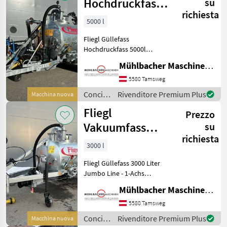
/ Fliegl
Hochdruckfass
su
richiesta
5000l Jumbo
5000 l
Turbo Line
Fliegl Güllefass
Güllefass
Hochdruckfass 5000l
Jumbo Turbo Line - 1-Achs
Mühlbacher Maschinen GmbH
Fahrgestell - gekröpfte
Achse - zul. Gesamtgewicht
5580 Tamsweg
7.000kg (entspricht 6.000kg
Concimazione
Rivenditore Premium Plus
Macchina nuova
Achslast zzgl. 1.0
e
Fliegl
Prezzo
irrigazione
/ Fliegl
Vakuumfass
su
richiesta
3000l Jumbo
3000 l
Line Güllefass
Fliegl Güllefass 3000 Liter
Jumbo Line - 1-Achs
Fahrgestell - zul.
Mühlbacher Maschinen GmbH
Gesamtgewicht 5.000kg
(4.000kg Achslast zzgl.
5580 Tamsweg
1.000kg Stützlast) -
Concimazione
Rivenditore Premium Plus
Macchina nuova
verstellbare Zugdeichsel O