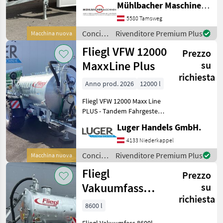
Mühlbacher Maschinen GmbH
Achse - 2-Kreis
Druckluftbremse mit ALB-
5580 Tamsweg
Regler - Behälter in
Concimazione
Rivenditore Premium Plus
Macchina nuova
Stahlausführung verzi
e
Fliegl VFW 12000
Prezzo
irrigazione
/ Fliegl
MaxxLine Plus
su
richiesta
Anno prod. 2026
12000 l
Fliegl VFW 12000 Maxx Line
PLUS - Tandem Fahrgestell
- zul. Gesamtgewicht
Luger Handels GmbH.
21000kg - Untenanhängung
mit Kugelkopf K80 -
4133 Niederkappel
Deichselfederung inkl.
Concimazione
Rivenditore Premium Plus
Macchina nuova
Fasskippzyl
e
Fliegl
Prezzo
irrigazione
/ Fliegl
Vakuumfass
su
richiesta
8600l Jumbo
8600 l
Line Güllefass
Fliegl Vakuumfass 8600l