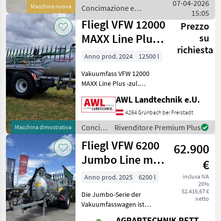
1-Leiter Bremse, ohne
07-04-2026
Macchina nuova
Concimazione e
Lastanpassungsventil
15:05
irrigazione / Fliegl
Fliegl VFW 12000
Prezzo
MAXX Line Plus +
su
richiesta
SKATE 2.0 150
Anno prod. 2024
12500 l
Vakuumfass VFW 12000
MAXX Line Plus -zul.
Gesamtgewicht 21000kg -
AWL Landtechnik e.U.
Zugdeichsel mit
Untenanhängung -K 80
4264 Grünbach bei Freistadt
Kugelzugöse -
Concimazione
Rivenditore Premium Plus
Macchina dimostrativa
Faßkippzylinder mit
e
Fliegl VFW 6200
Fallstützfuß und Deichself
62.900
irrigazione
/ Fliegl
Jumbo Line mit
€
Skate 90
Anno prod. 2025
6200 l
inclusa IVA
20%
52.416,67 €
Die Jumbo-Serie der
netto
Vakuumfasswagen ist
speziell für Hanglagen
AGRARTECHNIK PETTENBACH GMBH