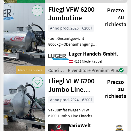
irrigazione / Fliegl
Fliegl VFW 6200
Prezzo
JumboLine
su
richiesta
Anno prod. 2026
6200 l
- zul. Gesamtgewicht
8000kg - Obenanhängung
mit Zugöse - 2-Kreis
Luger Handels GmbH.
Druckluft mit ALB -
Fasskippzylinder mit
4133 Niederkappel
Fallstützfuß - 25km/h
Concimazione
Rivenditore Premium Plus
Macchina nuova
Überbreitenausführung -
e
Fliegl VFW 6200
Ber
Prezzo
irrigazione
/ Fliegl
Jumbo Line
su
richiesta
Einachs
Anno prod. 2024
6200 l
Vakuumfasswagen VFW
6200 Jumbo Line Einachs -
1-Achs Fahrgestell -
VarioWelt
gekröpfte Achse - zul.