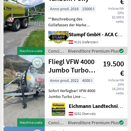
€
Line
Anno prod. 2016
15000 l
inclusa IVA
20%
MARKETPLACE
62.500 €
**Beschreibung des
netto
Güllefasses der Marke
Offerte dei
Marketplace
Annunci
Fliegl, Modell
rivenditori
Stumpf GmbH - ACA Center Stumpf
[Modellname]**
**Allgemeine
9131 Grafenstein
Informationen:** -
Concimazione
Rivenditore Premium Plus
Macchina usata
**Marke:** Fliegl -
e
Fliegl VFW 4000
**Modell:** [Modellname] -
19.500
irrigazione
**Baujahr
/ Fliegl
Jumbo Turbo
€
Line -
Anno prod. 2022
4000 l
inclusa IVA
20%
Vakuumfass
16.250 €
Sofort Verfügbar! VFW 4000
netto
Jumbo Turbo Line -
Vakuumfass Wie vom
Eichmann Landtechnik GmbH
Kunden, in gutem Zustand.
Ausstattung & Details: - 1-
8832 Oberwölz
Achs Fahrgestell - 25km/h
Concimazione
Rivenditore Premium Plus
Macchina usata
Ausführung
e