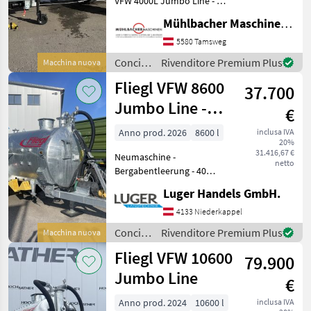
VFW 4000L Jumbo Line - 1-
Fliegl
Achs-Fahrgestell - zul.
Mühlbacher Maschinen GmbH
Gesamtgewicht 5.000kg
Vakutec
(entspricht 4.000kg Achslast
5580 Tamsweg
zzgl. 1.000kg Stützlast) -
Concimazione
Rivenditore Premium Plus
Macchina nuova
Fuchs
verstellba
e
Fliegl VFW 8600
37.700
irrigazione
Bauer
/ Fliegl
Jumbo Line -
€
Bergabentleerung
Joskin
Anno prod. 2026
8600 l
inclusa IVA
20%
31.416,67 €
Neumaschine -
Kotte
netto
Bergabentleerung - 40
Mostra
km/h Ausführung mit COC -
Luger Handels GmbH.
tutti
hydraulischer
51
Glockenschieber -
4133 Niederkappel
Kompressor 8000 l Hertell -
Concimazione
Rivenditore Premium Plus
Macchina nuova
MODELLO
Bereifung 710/50 R30, 5 -
e
Fliegl VFW 10600
Anbaukonso
79.900
irrigazione
/ Fliegl
Jumbo Line
€
PFW
Anno prod. 2024
10600 l
inclusa IVA
12500