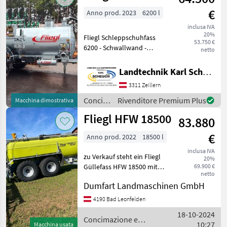
/ Fliegl
€
Anno prod. 2023
6200 l
inclusa IVA
20%
Fliegl Schleppschuhfass
53.750 €
6200 - Schwallwand -
netto
30km/h Ausführung - 2
kreis Dl - Bereifung
Landtechnik Karl Scheuch
710/45R22, 5 - gekröpfte
3311 Zeillern
Achse - Kompressor Mec
9000 + Schleppschuhvert
Concimazione
Rivenditore Premium Plus
Macchina dimostrativa
e
Fliegl HFW 18500
83.880
irrigazione
/ Fliegl
€
Anno prod. 2022
18500 l
inclusa IVA
zu Verkauf steht ein Fliegl
20%
Güllefass HFW 18500 mit
69.900 €
netto
15m Schleppschuhverteiler,
Dumfart Landmaschinen GmbH
Ausbringcomputer,
Unfallbeschädigt links,
4190 Bad Leonfelden
Tank Beschädigt Impianto
18-10-2024
frenante pneumatico
Concimazione e
10:27
Macchina usata