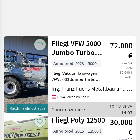
Fliegl VFW 5000
72.000
Jumbo Turbo
€
Line
Anno prod. 2023
5000 l
inclusa IVA
20%
60.000 €
Fliegl Vakuumfasswagen
netto
VFW 5000 Jumbo Turbo
Line + 1-Achs Fahrgestell +
Ing. Franz Fuchs Metallbau und Landtechnik GmbH & CoKG
gekröpfte Achse + zul.
6364 Brixen im Thale
Gesamtgewicht 8000 kg
Stützlast 1000 kg +
10-12-2025
Macchina dimostrativa
Concimazione e
verstellb. Zugdeichsel O
14:07
irrigazione / Fliegl
Fliegl Poly 12500
30.000
€
Anno prod. 2015
12500 l
inclusa IVA