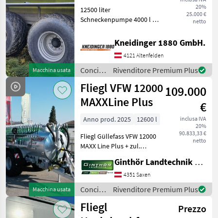
20%
12500 liter
25.000 €
Schneckenpumpe 4000 l 6
netto
zoll Schnellkuppler links
und rechts
Kneidinger 1880 GmbH.
Nachlauflenkachse
4121 Altenfelden
Bereifung 28 l-26 K80 Ww
Gelenkwelle Automatische
Concimazione
Rivenditore Premium Plus
Macchina usata
Abschaltung Hyd
e
Fliegl VFW 12000
109.000
irrigazione
/ Fliegl
MAXXLine Plus
€
Anno prod. 2025
12600 l
inclusa IVA
20%
90.833,33 €
Fliegl Güllefass VFW 12000
netto
MAXX Line Plus + zul.
Gesamtgewicht 21to +
Ginthör Landtechnik GmbH
Untenanhängung +
Kugelkopf K80 (am Bild
4351 Saxen
nicht montiert) +
Concimazione
Rivenditore Premium Plus
Macchina usata
Deichselfederung inkl.
e
Fliegl
Fasskippzy
Prezzo
irrigazione