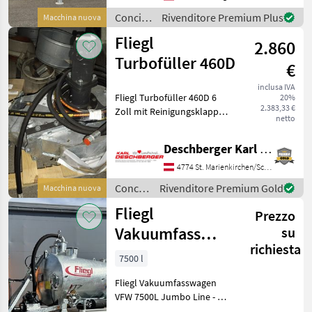
8.000kg (entspricht 7.000kg
Concimazione
Rivenditore Premium Plus
Macchina nuova
Achslast zzgl. 1.000kg
e
Fliegl
2.860
irrigazione
/ Fliegl
Turbofüller 460D
€
inclusa IVA
Fliegl Turbofüller 460D 6
20%
2.383,33 €
Zoll mit Reinigungsklappe
netto
für Linksanbau,
Hydraulikschlauch NW
Deschberger Karl Landtechnik GesmbH & Co KG
12/3500 mm / 15 mm
Leitung / SW: 27 / für
4774 St. Marienkirchen/Schärding
Schelle 20 mm,
Concimazione
Rivenditore Premium Gold
Macchina nuova
Hydraulikschlauch N
e
Fliegl
Prezzo
irrigazione
/ Fliegl
Vakuumfass
su
richiesta
7500l Jumbo
7500 l
Line Güllefass
Fliegl Vakuumfasswagen
VFW 7500L Jumbo Line - 1-
Achs-Fahrgestell - gekröpfte