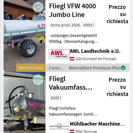
e
Fliegl VFW 4000
Prezzo
irrigazione
/ Fliegl
Jumbo Line
su
richiesta
Anno prod. 2026
4000 l
- zulässiges Gesamtgewicht
5000kg - Obenanhängung
mit DIN Zugöse 40mm -
AWL Landtechnik e.U.
hydraulische Bremse -
klappbares Stützrad -
4264 Grünbach bei Freistadt
Bereifung 19/45-17 AS-Profil
Concimazione
Rivenditore Premium Plus
Macchina nuova
- Kompressor 50
e
Fliegl
Prezzo
irrigazione
/ Fliegl
Vakuumfass
su
richiesta
6200l Jumbo
6200 l
Line Güllefass
Fliegl Güllefass
Vakuumfasswagen Jumbo
Line 6200L - 1-Achs-
Mühlbacher Maschinen GmbH
Fahrgestell - gekröpfte
Achse - zul. Gesamtgewicht
5580 Tamsweg