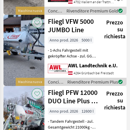
Gesamtgewicht 8000 kg -
4702 Wallern an der Trattnach
verstellbare Zugdeichsel
Concimazione
Rivenditore Premium Gold
Macchina nuova
Obenanhängung - DI
e
Fliegl VFW 5000
Prezzo
irrigazione
/ Fliegl
JUMBO Line
su
richiesta
Anno prod. 2026
5000 l
- 1-Achs Fahrgestell mit
gekröpfter Achse - zul. GG.
7to - hydr. Bremse ohne
AWL Landtechnik e.U.
Lastanpassung -
Obenanhängung mit DIN
4264 Grünbach bei Freistadt
Zugöse - Fasskippzylinder
Concimazione
Rivenditore Premium Plus
Macchina nuova
mit Fallstützfuß -
e
Fliegl PFW 12000
Prezzo
irrigazione
/ Fliegl
DUO Line Plus +
su
richiesta
SKATE 150 2.0
Anno prod. 2026
12600 l
- Tandem Fahrgestell - zul.
Gesamtgewicht 21000kg -