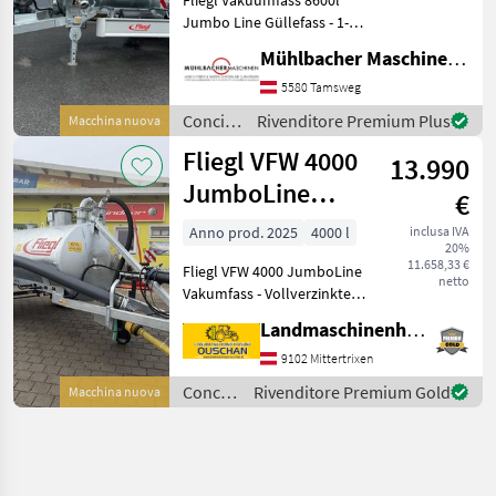
Jumbo Line Güllefass - 1-
Achs-Fahrgestell - 2-Kreis-
Mühlbacher Maschinen GmbH
Druckluftbremse mit ALB -
Behälter in
5580 Tamsweg
Stahlausführung verzinkt -
Concimazione
Rivenditore Premium Plus
Macchina nuova
Blindflansch 8"
e
Fliegl VFW 4000
13.990
irrigazione
/ Fliegl
JumboLine
€
Vakumfass
Anno prod. 2025
4000 l
inclusa IVA
20%
11.658,33 €
Fliegl VFW 4000 JumboLine
netto
Vakumfass - Vollverzinkter
Stahlbehälter - Fassinhalt
Landmaschinenhandel Ouschan Anton
4000liter - Obenanhängung
- Weitwinkelgelenkwelle -
9102 Mittertrixen
Zusatzsiphon - Siphon
Concimazione
Rivenditore Premium Gold
Macchina nuova
e
irrigazione
/ Fliegl