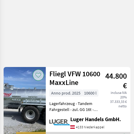
irrigazione
/ Fliegl
Fliegl VFW 10600
44.800
MaxxLine
€
Anno prod. 2025
10600 l
inclusa IVA
20%
37.333,33 €
Lagerfahrzeug - Tandem
netto
Fahrgestell - zul. GG 16t -
Untenanhängung mit
Luger Handels GmbH.
Zugöse - Fasskippzylinder
mit Fallstützfuß - 2-Kreis
4133 Niederkappel
Druckluft mit ALB -