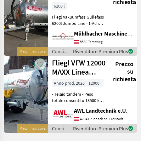
richiesta
6200l Jumbo
6200 l
Line Güllefass
Fliegl Vakuumfass Güllefass
6200l Jumbo Line - 1-Achs
Fahrgestell - gekröpfte
Mühlbacher Maschinen GmbH
Achse - zul. Gesamtgewicht
8.000kg (entspricht 7.000kg
5580 Tamsweg
Achslast zzgl. 1.000kg Stüt
Concimazione
Rivenditore Premium Plus
Macchina nuova
e
Fliegl VFW 12000
Prezzo
irrigazione
/ Fliegl
MAXX Linea
su
richiesta
Tandem
Anno prod. 2026
12000 l
- Telaio tandem - Peso
totale consentito 18500 kg -
regolabile Timone, attacco
AWL Landtechnik e.U.
inferiore - Occhione di
traino DIN 40 - Sospensione
4264 Grünbach bei Freistadt
della barra di traino
Concimazione
Rivenditore Premium Plus
Macchina nuova
comprens
e