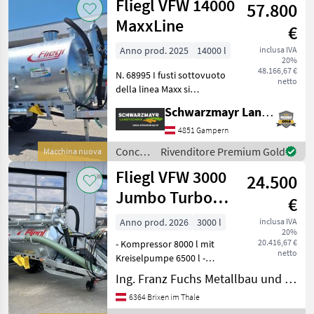
Fliegl VFW 14000
57.800
irrigazione
/ Fliegl
MaxxLine
€
Anno prod. 2025
14000 l
inclusa IVA
20%
48.166,67 €
N. 68995 I fusti sottovuoto
netto
della linea Maxx si
distinguono per la loro
Schwarzmayr Landtechnik GmbH - Gampern
solida struttura.
Particolarmente pratiche
4851 Gampern
sono le flange cieche da 8" ,
Concimazione
Rivenditore Premium Gold
Macchina nuova
che consenton
e
Fliegl VFW 3000
24.500
irrigazione
/ Fliegl
Jumbo Turbo
€
Line
Anno prod. 2026
3000 l
inclusa IVA
20%
20.416,67 €
- Kompressor 8000 l mit
netto
Kreiselpumpe 6500 l -
verstellb. Zugdeichsel
Ing. Franz Fuchs Metallbau und Landtechnik GmbH & CoKG
Untenanhängung - 25 km/h
6364 Brixen im Thale
Ausführung - hydraulische