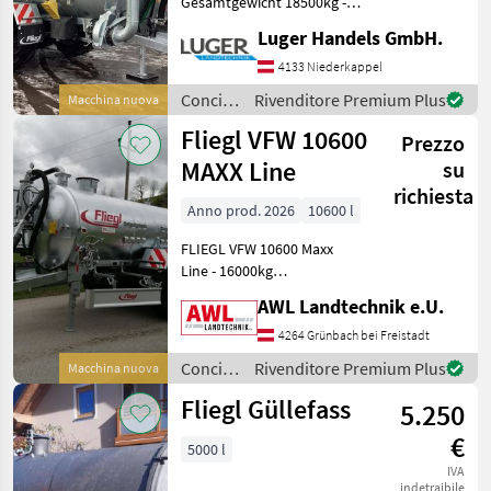
Gesamtgewicht 18500kg -
Untenanhängung mit K80 -
Luger Handels GmbH.
Fasskippzylinder mit
Fallstützfuß - 2-Kreis
4133 Niederkappel
Druckluft mit ALB -
Concimazione
Rivenditore Premium Plus
Macchina nuova
Parabelfederung Tit
e
Fliegl VFW 10600
Prezzo
irrigazione
/ Fliegl
MAXX Line
su
richiesta
Anno prod. 2026
10600 l
FLIEGL VFW 10600 Maxx
Line - 16000kg
Gesamtgewicht -
AWL Landtechnik e.U.
Zugdeichsel
Untenanhängung -DIN
4264 Grünbach bei Freistadt
Zugöse 40mm -
Concimazione
Rivenditore Premium Plus
Macchina nuova
Faßkippzylinder mit
e
Fallstützfuß -2 Kreis-
Fliegl Güllefass
5.250
irrigazione
Druckluft mit ALB -
/ Fliegl
€
5000 l
IVA
indetraibile