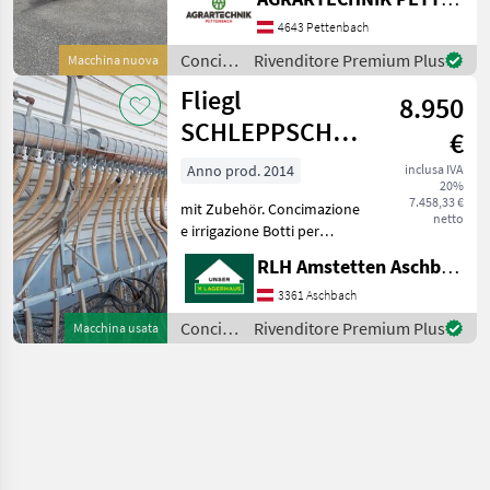
konzipiert worden.
Praxistauglichkeit und
4643 Pettenbach
Effizienz waren uns bei der
Concimazione
Rivenditore Premium Plus
Macchina nuova
Entwicklung der neuen
e
Fliegl
Fassreih
8.950
irrigazione
/ Fliegl
SCHLEPPSCHLAUCHVERTEI
€
15M
Anno prod. 2014
inclusa IVA
20%
7.458,33 €
mit Zubehör. Concimazione
netto
e irrigazione Botti per
liquame
RLH Amstetten Aschbach
3361 Aschbach
Concimazione
Rivenditore Premium Plus
Macchina usata
e
irrigazione
/ Fliegl