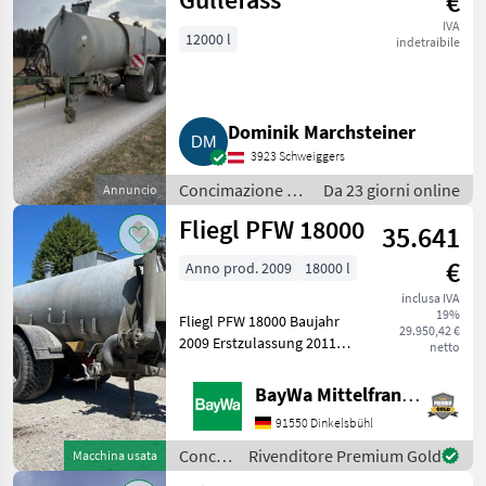
€
IVA
12000 l
indetraibile
Dominik Marchsteiner
3923 Schweiggers
Concimazione e
Da 23 giorni online
Annuncio
irrigazione /
Fliegl PFW 18000
35.641
Botti per
liquame
€
Anno prod. 2009
18000 l
inclusa IVA
19%
Fliegl PFW 18000 Baujahr
29.950,42 €
2009 Erstzulassung 2011
netto
18000 Liter Tankvolumen
Exenterschneckenpumpe
BayWa Mittelfranken
6000 Liter Stator neuwertig
91550 Dinkelsbühl
Ansaugarm Ansaugleitung
links und rechts
Concimazione
Rivenditore Premium Gold
Macchina usata
e