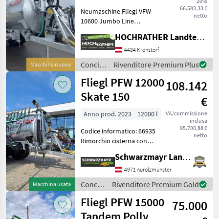
20%
Poly
66.583,33 €
Neumaschine Fliegl VFW
Line
netto
10600 Jumbo Line
PFW
Ausstattung: + 1-Achs
14000
HOCHRATHER Landtechnik GmbH
Fahrgestell + Gelenkwelle
VFW
mit einseitigem Weitwinkel
4484 Kronstorf
12000
+ verstellbare Zugdeichsel
Concimazione
Rivenditore Premium Plus
MAXX
Macchina nuova
Untenanhängung mi
Line
e
Fliegl PFW 12000
108.142
irrigazione
VFW
/ Fliegl
Skate 150
4000
€
Jumbo
Line
Anno prod. 2023
12000 l
IVA/commissione
inclusa
VFW
95.700,88 €
Codice informatico: 66935
5000
netto
Rimorchio cisterna con
JUMBO
Line
pompa PFW 12000 MAXX
Schwarzmayr Landtechnik GmbH - Aurolzmünster
Line - circa 80 viaggi
VFW
effettuati - Telaio tandem
4971 Aurolzmünster
7500
JUMBO
GIGANT con sospensioni
Concimazione
Rivenditore Premium Gold
Macchina usata
Line
paraboliche - Peso
e
Fliegl PFW 15000
VFW
75.000
irrigazione
8600
/ Fliegl
Tandem Polly
Jumbo