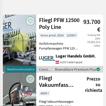
Affina
la
ricerca
Fliegl PFW 12500
93.700
Poly Line
€
Categoria
Paese
Filtri
4
Anno prod. 2024
12500 l
inclusa IVA
20%
Mostra
78.083,33 €
PERCORSO
Vorführmaschine
Reimposta
86
netto
ATTUALE
Pumpfasswagen PFW 12500
risultati
Poly Line Individual
Settore
Luger Handels GmbH.
Tandem mit
agricolo
Schleppschuhverteiler
4133 Niederkappel
Concimazione
SKATE 150 - Tandem-
E Irrigazione
Concimazione
Rivenditore Premium Plus
Macchina dimostrativa
Fahrgestell - zul.
Botti Per
e
Fliegl
Gesamtgewicht 20500kg - v
Liquame
Prezzo
irrigazione
/ Fliegl
Vakuumfass
su
Fliegl
richiesta
4000l Jumbo
4000 l
SCEGLI
Line Güllefass
CATEGORIA
Fliegl Vakuumfasswagen