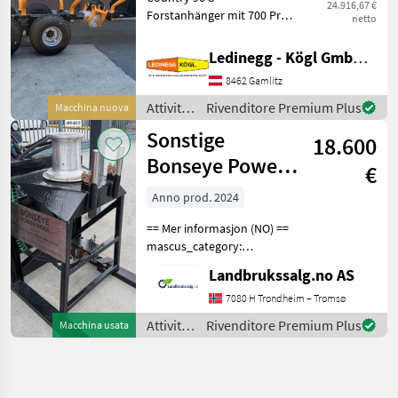
24.916,67 €
Forstanhänger mit 700 Pro
netto
Forstkran – Robust,
vielseitig, geländetauglich
Ledinegg - Kögl GmbH - Obst- und Weinbautechnik
Beschreibung: Der Country
8462 Gamlitz
90 S ist ein bewährter
Forstanhänger mit einer N
Attività
Rivenditore Premium Plus
Macchina nuova
forestali
Sonstige
18.600
e
lavorazione
Bonseye Power
€
del
Nock
legno /
Anno prod. 2024
Country
== Mer informasjon (NO) ==
mascus_category:
constructioncomponents
Landbrukssalg.no AS
merke: Bonseye Please
provide reference number
7080 H Trondheim – Tromsø
upon request: 9462 See
Attività
Rivenditore Premium Plus
Macchina usata
en.landbrukssalg.no/9462
forestali
e
lavorazione
del