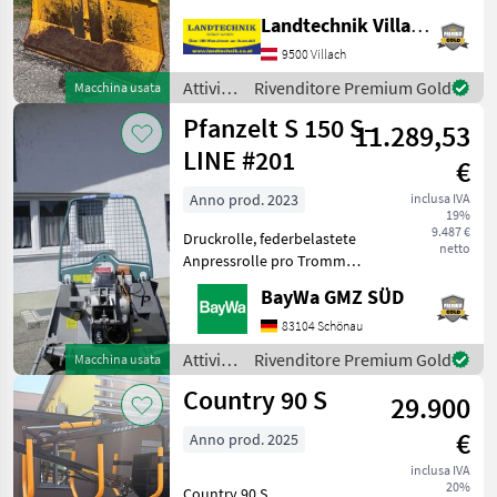
puleggia di ingresso
Landtechnik Villach GmbH
superiore e inferiore,
9500 Villach
espulsore della fune, fune
con gancio parallelo, scivol
Attività
Rivenditore Premium Gold
Macchina usata
forestali
Pfanzelt S 150 S-
11.289,53
e
lavorazione
LINE #201
€
del
legno /
Anno prod. 2023
inclusa IVA
19%
Uniforest
9.487 €
Druckrolle, federbelastete
netto
Anpressrolle pro Trommel
MonoSpezial-Forstseil 10
BayWa GMZ SÜD
mm 70 mRückeschild 1500
mm, Schutzgitter ,
83104 Schönau
Seilausstoss
Attività
Rivenditore Premium Gold
Macchina usata
Hydromechanisch mit
forestali
Country 90 S
Seilverteilu
29.900
e
lavorazione
€
Anno prod. 2025
del
legno /
inclusa IVA
20%
Pfanzelt
Country 90 S