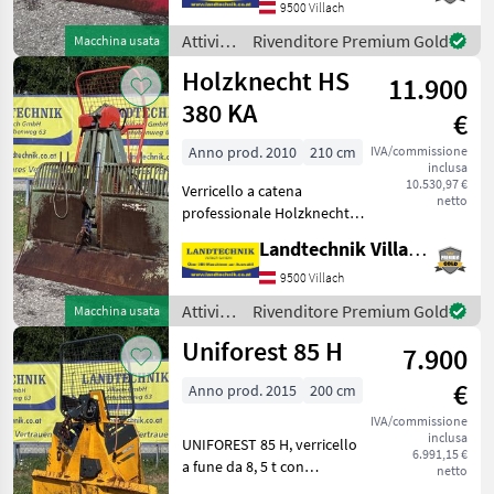
Marketplace
Annunci
9500 Villach
rivenditori
paralleli, scorrifune,
dispositiv
Attività
Rivenditore Premium Gold
Macchina usata
forestali
Holzknecht HS
11.900
e
lavorazione
380 KA
€
del
legno /
Anno prod. 2010
210 cm
IVA/commissione
inclusa
Tajfun
10.530,97 €
Verricello a catena
netto
professionale Holzknecht
HS 380 KA con forza di
Landtechnik Villach GmbH
trazione di 8 t, idraulico.
piattaforma ribaltabile da
9500 Villach
210 cm, rullo di
Attività
Rivenditore Premium Gold
Macchina usata
avvolgimento della fune r
forestali
Uniforest 85 H
7.900
e
lavorazione
€
Anno prod. 2015
200 cm
del
legno /
IVA/commissione
inclusa
Holzknecht
UNIFOREST 85 H, verricello
6.991,15 €
a fune da 8, 5 t con
netto
comando radio, con