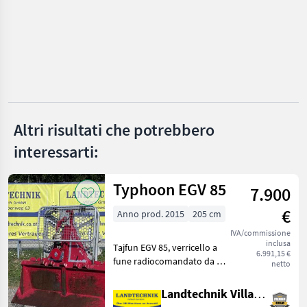
SCEGLI
CATEGORIA
Uniforst
HS
TP
Altri risultati che potrebbero
Remet CNC
interessarti:
Pezzolato
Typhoon EGV 85
7.900
Heizohack
€
Anno prod. 2015
205 cm
Mostra
IVA/commissione
tutti
inclusa
Tajfun EGV 85, verricello a
25
6.991,15 €
fune radiocomandato da 8,
netto
5 t con puleggia di ingresso
MARKETPLACE
superiore e inferiore, fune
Landtechnik Villach GmbH
Offerte dei
in plastica con ganci