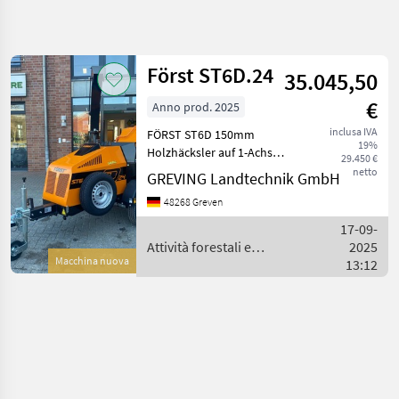
Affina
la
ricerca
Först ST6D.24
35.045,50
€
Anno prod. 2025
Categoria
Paese
Filtri
5
inclusa IVA
FÖRST ST6D 150mm
19%
Mostra
Holzhäcksler auf 1-Achs
29.450 €
PERCORSO
Reimposta
Fahrgestell
1
netto
GREVING Landtechnik GmbH
ATTUALE
risultati
VERBRAUCHSARMER EURO V
Settore
48268 Greven
MOTOR: 24, 8 PS 4-Zylinder
forestale
Kubota Diesel Motor NEUE
17-09-
Attivita
PATENTIERTE 640 x 25 mm
Attività forestali e
2025
Forestali E
HACKSCHEIBE:
Macchina nuova
lavorazione del legno /
13:12
Lavorazione
Uniforst
Del Legno
Sminuzzatrici
Uniforst
St6d
24