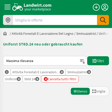
Sfoglia le offerte
/
Attività Forestali E Lavorazione Del Legno
/
Sminuzzatrici
/
Uniforst
Uniforst ST6D.24 neu oder gebraucht kaufen
Ecco come viene ordinato su Landwirt.com
Filtri
x
x
x
Attivita Forestali E Lavorazione Del Legno
Sminuzzatrici
x
x
x
Uniforst
St6d 24
Cancella tutti i filtri
Elenco
Griglia