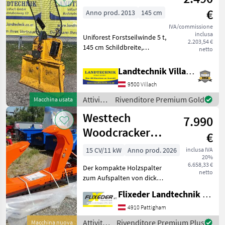
lavorazione
€
Anno prod. 2013
145 cm
del
legno /
IVA/commissione
inclusa
Beha
Uniforest Forstseilwinde 5 t,
2.203,54 €
145 cm Schildbreite,
netto
Seilzugbedienung,
Schutzgitter,
Landtechnik Villach GmbH
Motorsägenhalter,
9500 Villach
Seileinlaufrolle unten
anbei, Gelenkwelle, sofort
Attività
Rivenditore Premium Gold
Macchina usata
verfügbar.
forestali
Westtech
7.990
e
lavorazione
Woodcracker
€
del
L920 Spaltzange
legno /
15 CV/11 kW
Anno prod. 2026
inclusa IVA
20%
Uniforest
6.658,33 €
Der kompakte Holzspalter
netto
zum Aufspalten von dicken
Stämmen 1 DW Anschluss
Flixeder Landtechnik GmbH
am Trägergerät notwendig
in Serienausstattung mit
4910 Pattigham
Zangenöffnung 920 mm mit
Attività
Rivenditore Premium Plus
Macchina nuova