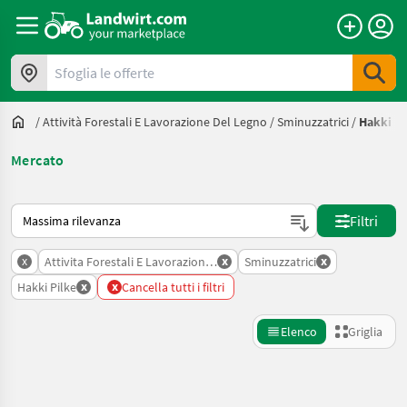
Sfoglia le offerte
/
Attività Forestali E Lavorazione Del Legno
/
Sminuzzatrici
/
Hakki Pi
Mercato
Ecco come viene ordinato su Landwirt.com
Filtri
x
x
x
Attivita Forestali E Lavorazione Del Legno
Sminuzzatrici
x
x
Hakki Pilke
Cancella tutti i filtri
Elenco
Griglia