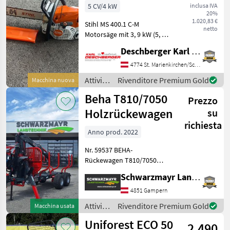
5 CV/4 kW
inclusa IVA
20%
1.020,83 €
Stihl MS 400.1 C-M
netto
Motorsäge mit 3, 9 kW (5, 3
PS) Stihl 2-Mix-Benzinmotor,
Deschberger Karl Landtechnik GesmbH & Co KG
Hubraum: 62, 6 cm³ und 45
cm Schwert. Ihr
4774 St. Marienkirchen/Schärding
Ansprechpartner - Hr.
Attività
Rivenditore Premium Gold
Macchina nuova
Pöcherstorfer Manuel Tipo
forestali
Beha T810/7050
d
Prezzo
e
lavorazione
Holzrückewagen
su
del
richiesta
legno /
Anno prod. 2022
Stihl
Nr. 59537 BEHA-
Rückewagen T810/7050
Wenig im Einsatz - sehr
Schwarzmayr Landtechnik GmbH - Gampern
guter Zustand -zul.
Gesamtgewicht 8t -mit 10
4851 Gampern
Rungenhalter mit Zugösen
Attività
Rivenditore Premium Gold
Macchina usata
-mit 8 Rungen -mit Bele
forestali
Uniforest ECO 50
2.490
e