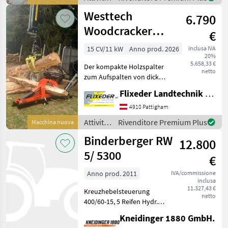
Spaltkraft
forestali
Westtech
6.790
e
lavorazione
Woodcracker
€
del
L700
legno /
15 CV/11 kW
Anno prod. 2026
inclusa IVA
20%
Westtech
5.658,33 €
Der kompakte Holzspalter
netto
zum Aufspalten von dicken
Stämmen optional AUCH
Flixeder Landtechnik GmbH
MITextra ANBAUPLATTE für
alle versch, HOFTRAK oder
4910 Pattigham
FL ( siehe Foto ) möglich
Attività
Rivenditore Premium Plus
Macchina nuova
(Gewicht
forestali
Binderberger RW
12.800
e
lavorazione
5/ 5300
€
del
legno /
Anno prod. 2011
IVA/commissione
inclusa
Westtech
11.327,43 €
Kreuzhebelsteuerung
netto
400/60-15, 5 Reifen Hydr.
Bremse Beleuchtung
Kneidinger 1880 GmbH.
Attività forestali e