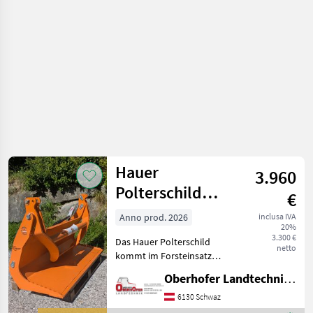
e
lavorazione
del
legno /
Uniforest
Hauer
3.960
Polterschild
€
1500mm mit
Anno prod. 2026
inclusa IVA
20%
Niederhalter
3.300 €
Das Hauer Polterschild
netto
kommt im Forsteinsatz
beim Poltern und Verladen
Oberhofer Landtechnik GmbH
von Rundholz zum Einsatz.
- rund gebogene Form, um
6130 Schwaz
die Rundholzstämme