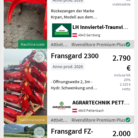
Anno prod. 2016
indetraibile
Fliegl
Rückezangen der Marke
Krpan, Modell aus dem
Baujahr 2016, zeichnen sich
LH Innviertel-Traunviertel-Urfahr eGen, Geinberg
durch ihre herausragende
Qualität und Langlebigkeit
4943 Geinberg
aus. Diese Rückezange ist
Attività
Rivenditore Premium Plus
Macchina usata
eine Gebrauchtm
forestali
Fransgard 2300
2.790
e
lavorazione
€
Anno prod. 2026
del
legno /
inclusa IVA
20%
Krpan
- Öffnungsweite 2, 3m -
2.325 €
Hydr. Schwenkung und
netto
Öffnung doppeltwirkend -
Gewicht 325kg -
AGRARTECHNIK PETTENBACH GMBH
Schwenkbereich 43 Grad
4643 Pettenbach
Links Rechts - Messing
Buchsen an allen
Attività
Rivenditore Premium Plus
Macchina nuova
Lagerstellen
forestali
Fransgard FZ-
2.000
e