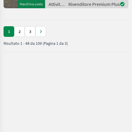
+ hydraulischer
Attività
Rivenditore Premium Plus
Macchina usata
Teleskopausschub 60 cm +
forestali
hydrauli
e
lavorazione
del
1
2
3
legno /
Uniforest
Risultato
1
-
48
da
109
(Pagina 1 da 3)