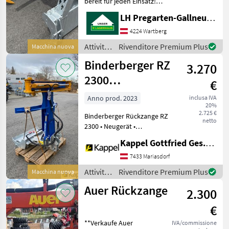
bereit für jeden Einsatz!
-230cm Öffnungsweite -8cm
LH Pregarten-Gallneukirchen, Pregarten
mind. Durchmesser -370KG
Eigengewicht -43 Grad
4224 Wartberg
Schwenkbereich mit 2
Attività
Rivenditore Premium Plus
Macchina nuova
Zylindern Rotante
forestali
Binderberger RZ
3.270
e
lavorazione
2300
€
del
Rückezange
legno /
Anno prod. 2023
inclusa IVA
20%
Binderberger
2.725 €
Binderberger Rückzange RZ
netto
2300 • Neugerät •
Öffnungsweite: 230 cm •
Kappel Gottfried Ges.m.b.H.
Schwenkbereich: 43° •
Schwenkzylinder: 2 Stück •
7433 Mariasdorf
3-Punkt-Aufnahme Rotante
Attività
Rivenditore Premium Plus
Macchina nuova
Attività forestali
forestali
Auer Rückzange
2.300
e
lavorazione
€
del
legno /
**Verkaufe Auer
IVA/commissione