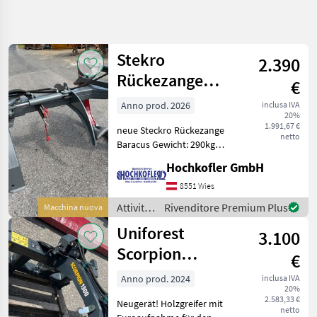
Affina
la
ricerca
Stekro
2.390
Rückezange
€
Categoria
Paese
Filtri
3
Baracus
Anno prod. 2026
inclusa IVA
20%
Mostra
1.991,67 €
PERCORSO
neue Steckro Rückezange
Reimposta
109
netto
ATTUALE
Baracus Gewicht: 290kg
risultati
Öffnungsweite: 1500mm
Settore
Hochkofler GmbH
mind. Durchmessser:
forestale
140mm Lagernd und kann
8551 Wies
Attivita
sofort abg
Forestali E
Attività
Rivenditore Premium Plus
Macchina nuova
Lavorazione
forestali
Del Legno
Uniforest
3.100
e
Pinze
lavorazione
Scorpion
Per
€
del
Tronchi
1300FL+V
legno /
Anno prod. 2024
inclusa IVA
20%
Stekro
SCEGLI
2.583,33 €
Neugerät! Holzgreifer mit
CATEGORIA
netto