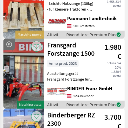
1.658,33 €
- Leichte Holzzange (130kg)
netto
- für kleinere Traktoren -
Öffnungsweite 1, 5m -
Paumann Landtechnik
Öffnen Doppelwirkend -
Mechanische Schwenkung -
3300 Amstetten
Schwenkbereich 45 Grad
Attività
Rivenditore Premium Plus
Macchina nuova
Links und Rech
forestali
Fransgard
1.980
e
lavorazione
Forstzange 1500
€
del
legno /
Anno prod. 2023
inclusa IVA
20%
Fransgard
1.650 €
Ausstellungsgerät
netto
Fransgard Forstzange für
kleinere Traktore, von 20-50
BINDER Franz GmbH & CoKG
PS, Öffnungsweite 1500mm,
mech. beidseitig ca. 45°
3654 Raxendorf
schwenkbar, nur 1DW
Attività
Rivenditore Premium Plus
Macchina usata
Steuergerät er
forestali
Binderberger RZ
3.700
e
lavorazione
2300
€
del