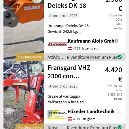
lavorazione
Deleks DK-18
€
del
legno /
Anno prod. 2026
inclusa IVA
20%
Fliegl
1.650 €
Holzzange Deleks DK-18
netto
Gewicht: 242.0 kg
Ladekapazität: 2500.0 kg
Kaufmann Alois GmbH
Öldruck: 150 - 220 bar
Optimale
4723 Natternbach
Öldurchflussmenge: 25 - 50
Attività
Rivenditore Premium Plus
Macchina nuova
l/min Weitere Maße-Siehe
forestali
Fransgard VHZ
Bild Max.
4.420
e
lavorazione
2300 con
€
del
verricello a cavo
legno /
Anno prod. 2025
inclusa IVA
20%
meccanico
Deleks
3.683,33 €
Grazie al vantaggio
netto
dell'argano a fune ad
azionamento meccanico =
Flixeder Landtechnik GmbH
forte potenza di trazione!
min. 3 tonnellate. con circa
4910 Pattigham
40 m di cavo compattato +
Attività
Rivenditore Premium Plus
Macchina nuova