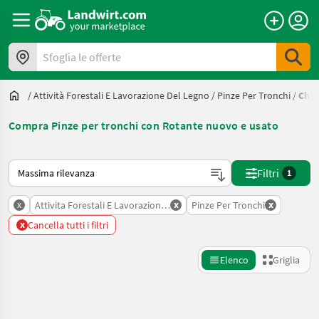
Sfoglia le offerte
/
Attività Forestali E Lavorazione Del Legno
/
Pinze Per Tronchi
/
Chx_
Compra Pinze per tronchi con Rotante nuovo e usato
Ecco come viene ordinato su Landwirt.com
Filtri
1
x
x
x
Attivita Forestali E Lavorazione Del Legno
Pinze Per Tronchi
x
Cancella tutti i filtri
Elenco
Griglia