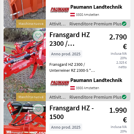
Traktoren ab 50 PS *
Paumann Landtechnik
Lastarm schwenkbar 120
Grad * Lastarm mechanisch
3300 Amstetten
teleskopierbar (500mm) *
Attività
Rivenditore Premium Plus
Macchina nuova
Öffnungsweite der Zange:
forestali
Fransgard HZ
1700
2.790
e
lavorazione
2300 /
€
del
Unterreiner RZ
legno /
Anno prod. 2025
inclusa IVA
20%
2300-S
Auer
2.325 €
Fransgard HZ 2300 /
netto
Unterreiner RZ 2300-S *
Hydraulische Rückezange
Paumann Landtechnik
schwenkbar *
Öffnungsweite max. 2.300
3300 Amstetten
mm, min. 150 mm *6.000 kg
Attività
Rivenditore Premium Plus
Macchina nuova
Schließkraft bei 180 bar, M
forestali
Fransgard HZ -
1.990
e
lavorazione
1500
€
del
legno /
Anno prod. 2025
inclusa IVA
20%
Fransgard