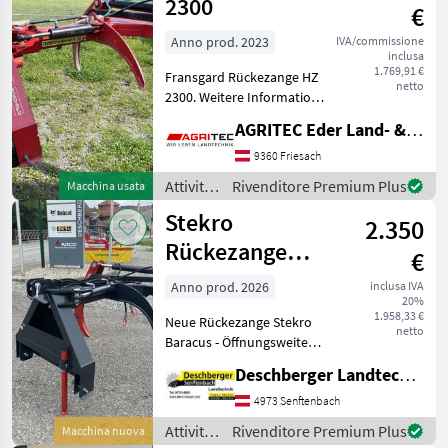
lavorazione
2300
€
del
legno /
Anno prod. 2023
IVA/commissione
inclusa
Fransgard
1.769,91 €
Fransgard Rückezange HZ
netto
2300. Weitere Information
gerne telefonisch. Rotante
AGRITEC Eder Land- & Forsttechnik GmbH
Attività forestali e
lavorazione del legno Pinze
9360 Friesach
per tronchi
Attività
Rivenditore Premium Plus
Macchina usata
forestali
Stekro
2.350
e
lavorazione
Rückezange
€
del
Baracus
legno /
Anno prod. 2026
inclusa IVA
20%
Fransgard
1.958,33 €
Neue Rückezange Stekro
netto
Baracus - Öffnungsweite
2300 mm - Gewicht 395 kg -
Deschberger Landtechnik GmbH
Hydr. Schwenkbar
Doppelwirkend 43° - Hydr.
4973 Senftenbach
Öffnung Doppelwirkend -
Attività
Rivenditore Premium Plus
Macchina nuova
Staufach für Kette