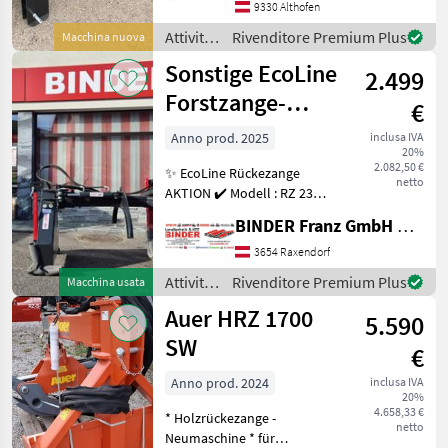
per tronchi
9330 Althofen
Attività
Rivenditore Premium Plus
Macchina nuova
forestali
Sonstige EcoLine
2.499
e
lavorazione
Forstzange-
€
del
Rückezange RZ
legno /
Anno prod. 2025
inclusa IVA
20%
2300
Stekro
2.082,50 €
✨ EcoLine Rückezange
netto
AKTION ✔️ Modell : RZ 2300
✔️ in serienmäßiger
BINDER Franz GmbH & CoKG
Ausführung ✔️
Öffnungsweite 2300mm ✔️
3654 Raxendorf
Dreipunktanbau Kat. II ✔️
Attività
Rivenditore Premium Plus
Macchina usata
große Staubox im
forestali
Auer HRZ 1700
Dreipunktb
5.590
e
lavorazione
SW
€
del
legno /
Anno prod. 2024
inclusa IVA
20%
Sonstige
4.658,33 €
* Holzrückezange -
netto
Neumaschine * für