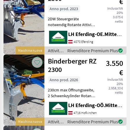
€
del
legno /
Anno prod. 2023
inclusa IVA
20%
Krpan
3.075 €
2DW Steuergeräte
netto
notwendig Rotante Attività
forestali e lavorazione del
LH Eferding-OE.Mitte, Eferding
legno Pinze per tronchi
4070 Eferding
Attività
Rivenditore Premium Plus
Macchina nuova
forestali
Binderberger RZ
3.550
e
lavorazione
2300
€
del
legno /
Anno prod. 2026
inclusa IVA
20%
Binderberger
2.958,33 €
230cm max Öffnungsweite,
netto
2 Schwenkzylinder Rotante
Attività forestali e
LH Eferding-OÖ.Mitte, Landtechnik Hofkirchen
lavorazione del legno Pinze
per tronchi
4716 Hofkirchen
Attività
Rivenditore Premium Plus
Macchina nuova
forestali