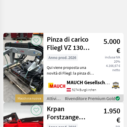
Pinza di carico
5.000
Fliegl VZ 130
€
Combi - Cut
Anno prod. 2026
inclusa IVA
20%
4.166,67 €
Qui viene proposta una
netto
novità di Fliegl: la pinza di
carico VZ 130 Combi Cut
MAUCH Gesellschaft m.b.H. & Co.KG
con gruppo di raccolta e
attacchi Euro e a tre punti.
5274 Burgkirchen
Sono necessari 3
Attività
Rivenditore Premium Gold
Macchina nuova
distributori id
forestali
Krpan
1.950
e
lavorazione
Forstzange
€
del
KL2200
legno /
IVA