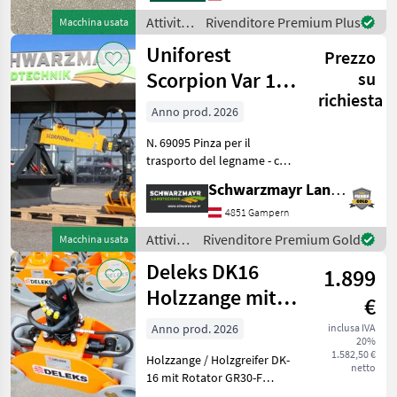
Rotante Attività forestali e
Attività
Rivenditore Premium Plus
Macchina usata
lavorazione
forestali
Uniforest
Prezzo
e
lavorazione
Scorpion Var 1
su
del
richiesta
PREMIUM
legno /
Anno prod. 2026
Sonstige
N. 69095 Pinza per il
trasporto del legname - con
lama di trascinamento da 1,
Schwarzmayr Landtechnik GmbH - Gampern
02 m - con apertura delle
pinze di 1800 mm - con
4851 Gampern
diametro minimo di 70 mm
Attività
Rivenditore Premium Gold
Macchina usata
- con forz
forestali
Deleks DK16
1.899
e
lavorazione
Holzzange mit
€
del
Rotator
legno /
Anno prod. 2026
inclusa IVA
20%
Uniforest
1.582,50 €
Holzzange / Holzgreifer DK-
netto
16 mit Rotator GR30-F
Geeignet für Kräne und