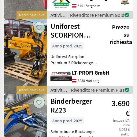
vom Verkaufsteam der
5101 Bergheim
LAGERHAUS TECHNIK
Attività
Rivenditore Premium Gold
Macchina nuova
stehen gerne für Fragen zur
forestali
Uniforest
Verfügung
Prezzo
e
lavorazione
SCORPION
su
del
richiesta
Premium 3
legno /
Anno prod. 2025
Krpan
Uniforest Scorpion
Premium 3 Rückezange
==Neumaschine==
LT-PROFI GmbH
Maschine zu besichtigen bei
#LT-Profi GmbH
8230 Hartberg
#LandtechnikFürProfis Das
Attività
Rivenditore Premium Plus
Macchina nuova
LT-PROFI Landtechnik für
forestali
Binderberger
Profis
3.690
e
lavorazione
RZ23
€
del
legno /
Anno prod. 2025
inclusa IVA
20%
Uniforest
3.075 €
Sehr robuste Rückzange
netto