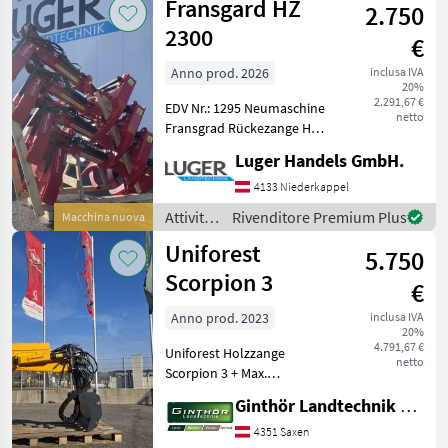
Fransgard HZ
LT-PROFI Landtechnik
2.750
e
lavorazione
2300
€
del
legno /
Anno prod. 2026
inclusa IVA
20%
Stekro
2.291,67 €
EDV Nr.: 1295 Neumaschine
netto
Fransgrad Rückezange HZ-
2300 - 2 hydr. Zylinder - 325
Luger Handels GmbH.
kg Eigengewicht - 230cm
Öffnungsweite -
4133 Niederkappel
Dreipunktanbau Kat. 2
Attività
Rivenditore Premium Plus
Macchina nuova
Rotante Attiv
forestali
Uniforest
5.750
e
lavorazione
Scorpion 3
€
del
legno /
Anno prod. 2023
inclusa IVA
20%
Fransgard
4.791,67 €
Uniforest Holzzange
netto
Scorpion 3 + Max.
Durchmesser 180 cm + Min.
Ginthör Landtechnik GmbH
Durchmesser 7 cm +
Greiferschließkraft 9500 kg
4351 Saxen