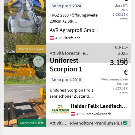
legno /
Anno prod. 2024
inclusa IVA
20%
Fransgard
3.083,33 €
+RGZ 2300 +Öffnungsweite
netto
230cm +2 Stk
Schwenkzylinder
AVR Agrarprofi GmbH
+Sicherheitsventile
4121 Altenfelden
+Eigengewicht 370 +43°
Schwenkbar +3
03-11-
Macchina nuova
Punktaufnahme +min.
Attività forestali e
2025
Durchmesser 8 cm Mas
Uniforest
lavorazione del legno /
17:31
3.190
Binderberger
Scorpion 1
€
Anno prod. 2018
IVA/commissione
inclusa
2.823,01 €
Uniforest Scorpion Pro 1
netto
sehr schöner Zustand
wenig benutzt ausziehbarer
Haider Felix Landtechnik-Fachbetrieb e.U.
Arm Rückeschild 2x DW
Steuergerät erforderlich ca.
4273 Unterweißenbach
180 cm Zangenöffnung
Attività
Rivenditore Premium Plus
Macchina usata
hydraulisch
forestali