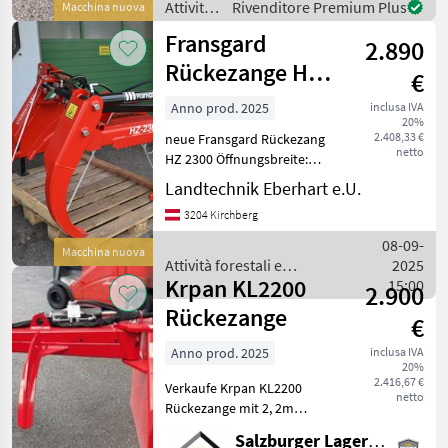
Attività
Rivenditore Premium Plus
Macchina nuova
bestmöglich aufzunehme
forestali
Fransgard
2.890
e
lavorazione
Rückezange HZ
€
del
2300
legno /
Anno prod. 2025
inclusa IVA
20%
Hauer
2.408,33 €
neue Fransgard Rückezang
netto
HZ 2300 Öffnungsbreite:
2300 mm Hydraulische
Landtechnik Eberhart e.U.
Anschlüsse: 2
3204 Kirchberg
doppelwirkend erforderlich
Schwenkzylinder: Ja
08-09-
Macchina nuova
Schwenkradius: + / - 43° Sch
Attività forestali e
2025
Krpan KL2200
lavorazione del legno /
15:00
2.900
Fransgard
Rückezange
€
Anno prod. 2025
inclusa IVA
20%
2.416,67 €
Verkaufe Krpan KL2200
netto
Rückezange mit 2, 2m
Öffnungsweite und
Salzburger Lagerhaus-Technik
Schwenkvorrichtung Wir