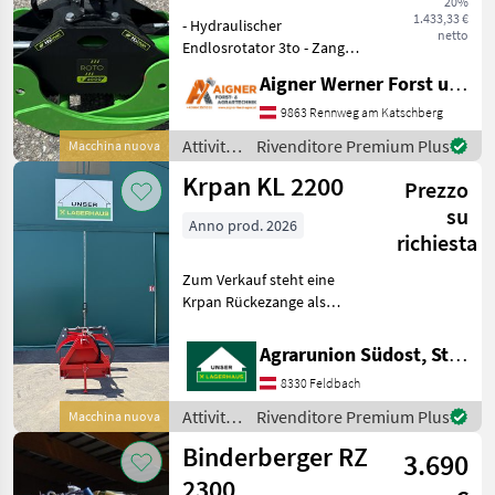
20%
Fransgard
1.433,33 €
- Hydraulischer
netto
Endlosrotator 3to - Zange
1300mm Rotatore, Rotante
Aigner Werner Forst und Agrartechnik
Attività forestali e
lavorazione del legno Pinze
9863 Rennweg am Katschberg
per tronchi
Attività
Rivenditore Premium Plus
Macchina nuova
forestali
Krpan KL 2200
Prezzo
e
lavorazione
su
Anno prod. 2026
del
richiesta
legno /
Hofman
Zum Verkauf steht eine
Krpan Rückezange als
Neumaschine! Diese
Rückezange zeichnet sich
Agrarunion Südost, Standort Gniebing
durch ihre schwenkbare
8330 Feldbach
Funktionalität und die
Zustandsklasse "Besonders
Attività
Rivenditore Premium Plus
Macchina nuova
g
forestali
Binderberger RZ
3.690
e
lavorazione
2300