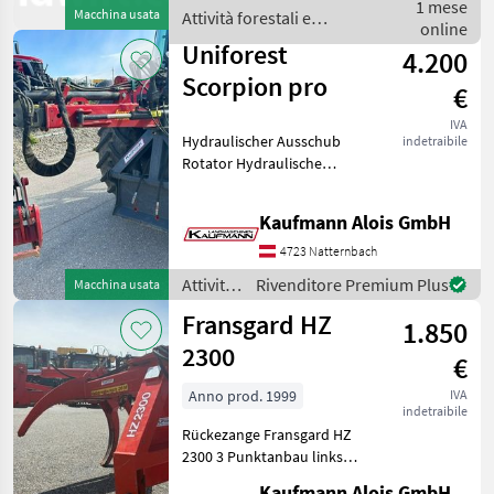
lavorazione del legno Pinze
1 mese
Macchina usata
Attività forestali e
per tronchi
online
lavorazione del legno / EZ -
Uniforest
4.200
Agrar
Scorpion pro
€
IVA
Hydraulischer Ausschub
indetraibile
Rotator Hydraulische
Schwenkung 2x
Einhebelsteuerung Nur 1
Kaufmann Alois GmbH
Einfachwirkendes
Steuergerät Notwendig Die
4723 Natternbach
Fa. Kaufmann zeigt Ihnen
Attività
Rivenditore Premium Plus
Macchina usata
die Masc
forestali
Fransgard HZ
1.850
e
lavorazione
2300
€
del
legno /
Anno prod. 1999
IVA
indetraibile
Uniforest
Rückezange Fransgard HZ
2300 3 Punktanbau links
rechts hydraulisch
Kaufmann Alois GmbH