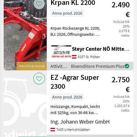
Krpan KL 2200
2.490
e
lavorazione
€
Anno prod. 2026
del
legno /
inclusa IVA
20%
Binderberger
Krpan Rückezange KL 2200,
2.075 €
BJ: 2026, Öffnungsweite: 2,
netto
20 m, Schwenkwinkel
beidseitig 40°, Dreipunkt-
Steyr Center NÖ Mitte Landmaschinentechnik GmbH
Anbau, Standort: RLH
3107 St. Pölten
Hofstetten,
Ansprechpartner: Andreas
Attività
Rivenditore Premium Plus
Macchina nuova
Diry Rot
forestali
EZ -Agrar Super
2.750
e
lavorazione
2300
€
del
legno /
Anno prod. 2026
inclusa IVA
20%
Krpan
2.291,67 €
Holzzange, Kompakt, leicht
netto
mit 325kg, von 36-66 kw
Traktorleistung,
Ing. Johann Weber GmbH
Öffnungsweite 230cm,
7435 Unterkohlstätten
Rotante Attività forestali e