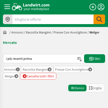
Sfoglia le offerte
/
Annunci
/
Raccolta Mangimi
/
Presse Con Avvolgitore
/
Welger
Mercato
Ecco come viene ordinato su Landwirt.com
Filtri
x
x
x
Annunci
Raccolta Mangimi
Presse Con Avvolgitore
x
x
Welger
Cancella tutti i filtri
Elenco
Griglia