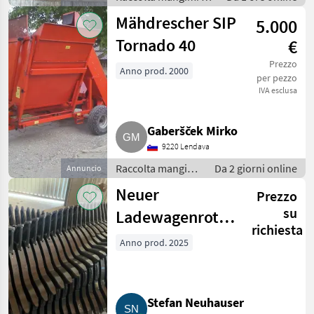
Autocaricanti
Mähdrescher SIP
5.000
Tornado 40
€
Prezzo
Anno prod. 2000
per pezzo
IVA esclusa
Gaberšček Mirko
9220 Lendava
Raccolta mangimi
Da 2 giorni online
Annuncio
/ Voltafieno
Neuer
Prezzo
su
Ladewagenrotor
richiesta
Fendt Tigo
Anno prod. 2025
Stefan Neuhauser