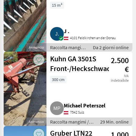
Plus 15
15 m³
J .
4101 Feldkirchen an der Donau
Raccolta mangimi
Da 2 giorni online
Annuncio
/ Autocaricanti
Kuhn GA 3501S
2.500
Front-/Heckschwader
€
IVA
300 cm
indetraibile
Michael Peterszel
7542 Sulz
Raccolta mangimi /
29 Min. online
Annuncio
Giroandanatore
Gruber LTN22
1.000