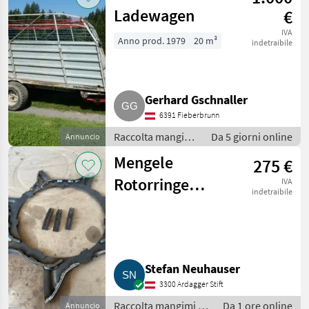
Ladewagen
€
IVA
Anno prod. 1979
20 m³
indetraibile
Gerhard Gschnaller
6391 Fieberbrunn
Raccolta mangimi
Da 5 giorni online
Annuncio
/ Autocaricanti
Mengele
275 €
Rotorringe
IVA
indetraibile
verstärkt
Stefan Neuhauser
3300 Ardagger Stift
Raccolta mangimi /
Da 1 ore online
Annuncio