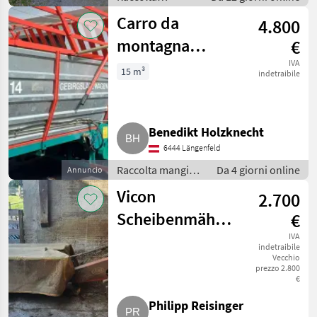
mangimi /
Carro da
4.800
Autocaricanti
montagna
€
Waldhofer LW 14
IVA
15 m³
indetraibile
Benedikt Holzknecht
6444 Längenfeld
Raccolta mangimi
Da 4 giorni online
Annuncio
/ Autocaricanti
Vicon
2.700
Scheibenmähwerk
€
CM 1700
IVA
indetraibile
Vecchio
prezzo 2.800
€
Philipp Reisinger