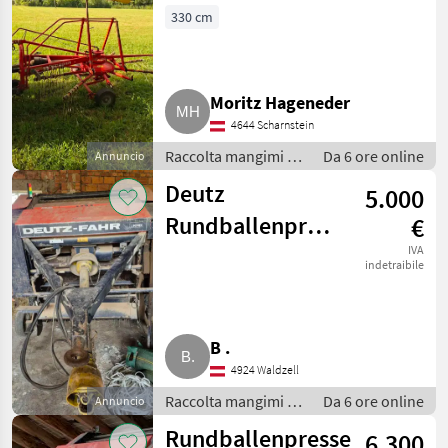
330 cm
Moritz Hageneder
4644 Scharnstein
Raccolta mangimi /
Da 6 ore online
Annuncio
Giroandanatore
Deutz
5.000
Rundballenpresse
€
GP220
IVA
indetraibile
B .
4924 Waldzell
Raccolta mangimi /
Da 6 ore online
Annuncio
Rotopresse
Rundballenpresse
6.300