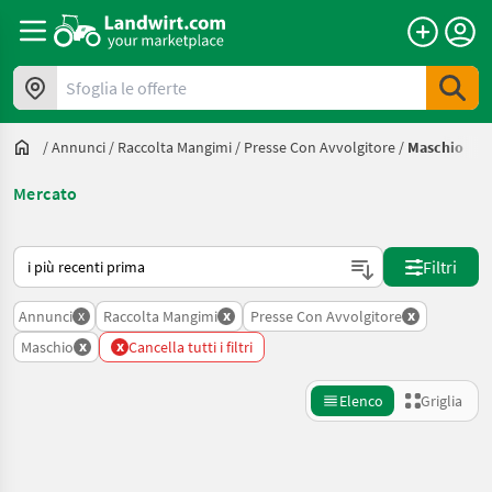
Sfoglia le offerte
/
Annunci
/
Raccolta Mangimi
/
Presse Con Avvolgitore
/
Maschio
Mercato
Ecco come viene ordinato su Landwirt.com
Filtri
x
x
x
Annunci
Raccolta Mangimi
Presse Con Avvolgitore
x
x
Maschio
Cancella tutti i filtri
Elenco
Griglia