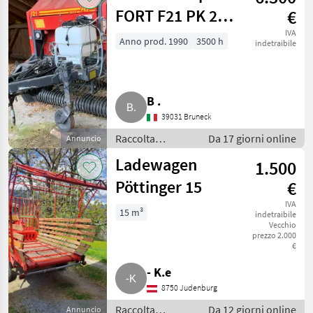
FORT F21 PK 2
€
Super
IVA
Anno prod. 1990
3500 h
indetraibile
B .
39031 Bruneck
Raccolta
Da 17 giorni online
Annuncio
mangimi /
Ladewagen
1.500
Rotopresse
Pöttinger 15
€
IVA
15 m³
indetraibile
Vecchio
prezzo 2.000
€
- K.e
8750 Judenburg
Raccolta
Da 12 giorni online
Annuncio