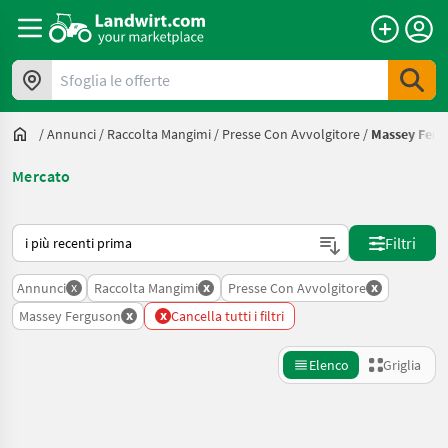
Sfoglia le offerte
/
Annunci
/
Raccolta Mangimi
/
Presse Con Avvolgitore
/
Massey Ferg
Mercato
Ecco come viene ordinato su Landwirt.com
Filtri
x
x
x
Annunci
Raccolta Mangimi
Presse Con Avvolgitore
x
x
Massey Ferguson
Cancella tutti i filtri
Elenco
Griglia