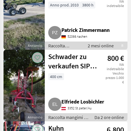
7131, PZ Andex
IVA
Anno prod. 2010
3800 h
indetraibile
632
Patrick Zimmermann
52066 Aachen
Raccolta
2 mesi online
Annuncio
R
mangimi /
Schwader zu
800 €
Giroandanatore
verkaufen SIP
IVA
indetraibile
Star 400
Vecchio
400 cm
prezzo 1.000
€
Elfriede Losbichler
3352 St.peter/Au
Raccolta mangimi /
Da 2 ore online
Annuncio
Giroandanatore
Kuhn
6.800