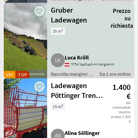
Mietitrici
Gruber
Prezzo
su
Ladewagen
richiesta
35 m³
Luca Kröll
5754 Saalbach-Hinterglemm
Raccolta mangimi /
Da 1 ore online
VIP
TOP
Annuncio
Autocaricanti
Ladewagen
1.400
Pöttinger Trend
€
Junior II
IVA
15 m³
indetraibile
Vecchio
prezzo 1.420
€
Alina Söllinger