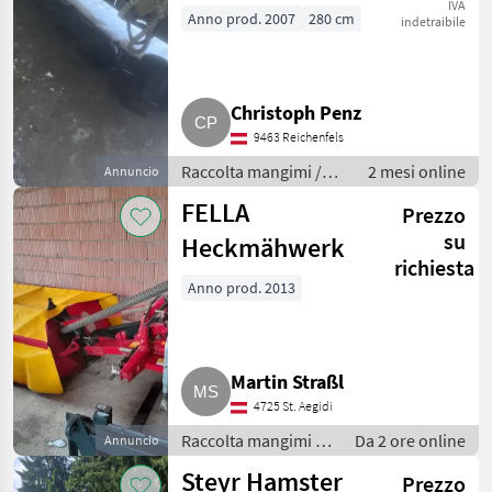
IVA
Anno prod. 2007
280 cm
indetraibile
Christoph Penz
9463 Reichenfels
Raccolta mangimi /
2 mesi online
Annuncio
Mietitrici
FELLA
Prezzo
su
Heckmähwerk
richiesta
Anno prod. 2013
Martin Straßl
4725 St. Aegidi
Raccolta mangimi /
Da 2 ore online
Annuncio
Mietitrici
Steyr Hamster
Prezzo