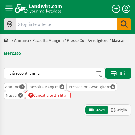
Sfoglia le offerte
/
Annunci
/
Raccolta Mangimi
/
Presse Con Avvolgitore
/
Mascar
Mercato
Ecco come viene ordinato su Landwirt.com
Filtri
x
x
x
Annunci
Raccolta Mangimi
Presse Con Avvolgitore
x
x
Mascar
Cancella tutti i filtri
Elenco
Griglia