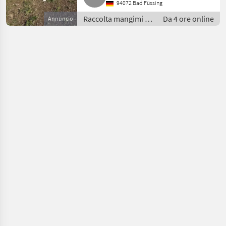
94072 Bad Füssing
Raccolta mangimi /
Da 4 ore online
Annuncio
Mietitrici