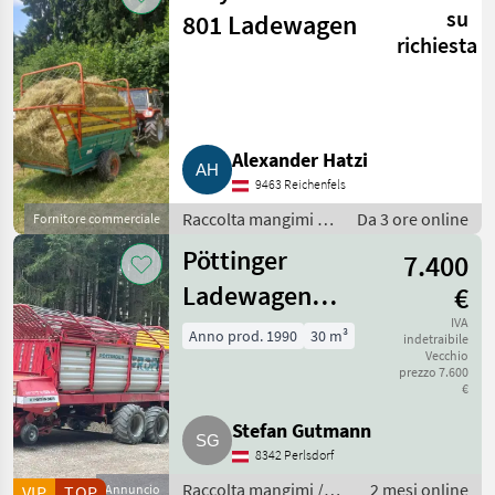
su
801 Ladewagen
richiesta
Alexander Hatzi
9463 Reichenfels
Raccolta mangimi /
Da 3 ore online
Fornitore commerciale
Autocaricanti
Pöttinger
7.400
Ladewagen
€
Ernteprofi
IVA
Anno prod. 1990
30 m³
indetraibile
Vecchio
prezzo 7.600
€
Stefan Gutmann
8342 Perlsdorf
Raccolta mangimi /
2 mesi online
VIP
TOP
Annuncio