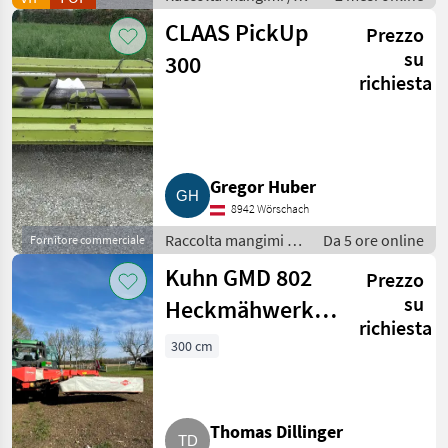
Autocaricanti
CLAAS PickUp
Prezzo
su
300
richiesta
Gregor Huber
8942 Wörschach
Raccolta mangimi /
Da 5 ore online
Fornitore commerciale
Altre macchine per
Kuhn GMD 802
Prezzo
raccolta mangimi
su
Heckmähwerk,
richiesta
Mähwerk Claas,
300 cm
Krone, Pöttinger,
Heu
Thomas Dillinger