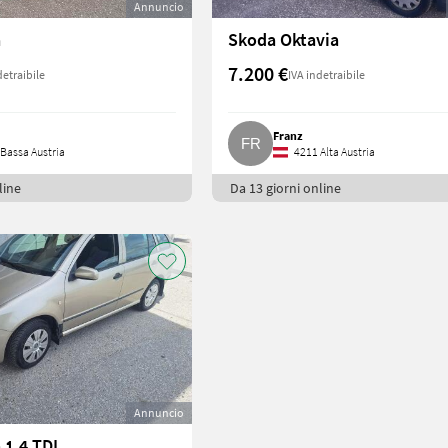
Annuncio
a
Skoda Oktavia
7.200 €
detraibile
IVA indetraibile
Franz
Bassa Austria
4211 Alta Austria
line
Da 13 giorni online
Annuncio
 1.4 TDI