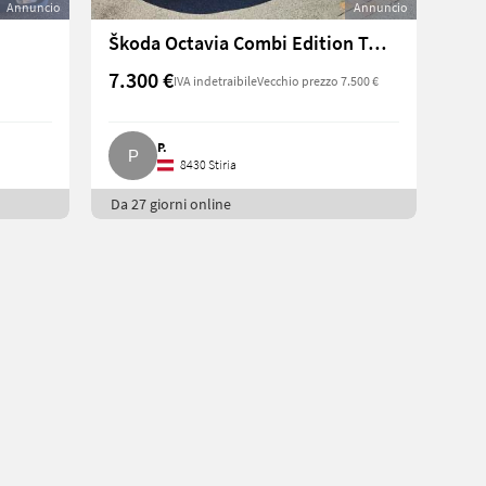
Annuncio
Annuncio
Škoda Octavia Combi Edition Twenty, 105 PS Benzin, 2012
7.300 €
IVA indetraibile
Vecchio prezzo 7.500 €
P.
8430 Stiria
Da 27 giorni online