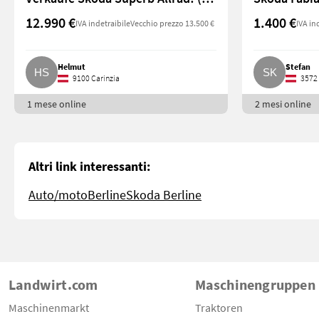
12.990 €
1.400 €
IVA indetraibile
Vecchio prezzo 13.500 €
IVA in
Helmut
Stefan
9100 Carinzia
3572 
1 mese online
2 mesi online
Altri link interessanti:
Auto/moto
Berline
Skoda Berline
Landwirt.com
Maschinengruppen
Maschinenmarkt
Traktoren