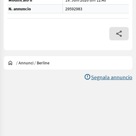
Modificato il
19. Juni 2026 um 12:40
N. annuncio
29592983
/
Annunci
/
Berline
Segnala annuncio