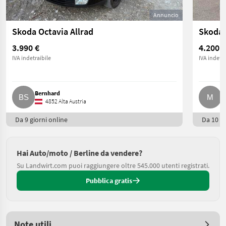
Annuncio
Skoda Octavia Allrad
Skoda 
3.990 €
4.200 €
IVA indetraibile
IVA indetra
Bernhard
M
4852 Alta Austria
Da 9 giorni online
Da 10 gi
Hai Auto/moto / Berline da vendere?
Su Landwirt.com puoi raggiungere oltre 545.000 utenti registrati.
Pubblica gratis
Note utili