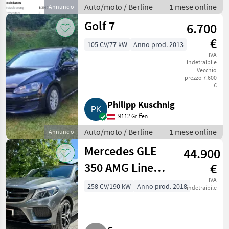
Auto/moto / Berline
1 mese online
Annuncio
Golf 7
6.700
€
105 CV/77 kW
Anno prod. 2013
IVA
indetraibile
Vecchio
prezzo 7.600
€
Philipp Kuschnig
9112 Griffen
Auto/moto / Berline
1 mese online
Annuncio
Mercedes GLE
44.900
350 AMG Line
€
4Matic Austria
IVA
258 CV/190 kW
Anno prod. 2018
indetraibile
Edition