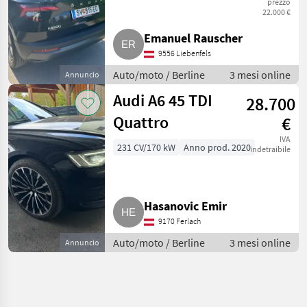
prezzo
22.000 €
Emanuel Rauscher
9556 Liebenfels
Auto/moto / Berline
3 mesi online
Annuncio
Audi A6 45 TDI
28.700
Quattro
€
IVA
231 CV/170 kW
Anno prod. 2020
indetraibile
Hasanovic Emir
9170 Ferlach
Auto/moto / Berline
3 mesi online
Annuncio