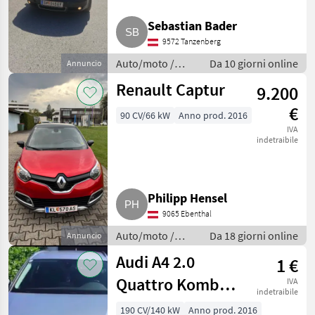
Sebastian Bader
Skoda
2
9572 Tanzenberg
Volkswagen
2
Auto/moto /
Da 10 giorni online
Annuncio
Berline
Renault Captur
9.200
BMW
1
€
90 CV/66 kW
Anno prod. 2016
Fiat
1
IVA
indetraibile
Mostra
tutti 8
MARKETPLACE
Philipp Hensel
Offerte dei
9065 Ebenthal
Marketplace
Annunci
rivenditori
Auto/moto /
Da 18 giorni online
Annuncio
Berline
Audi A4 2.0
1 €
Quattro Kombi,
IVA
indetraibile
Family Van
190 CV/140 kW
Anno prod. 2016