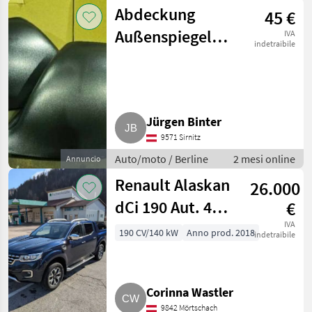
Abdeckung
45 €
Außenspiegel
IVA
indetraibile
VW Amarok
Jürgen Binter
9571 Sirnitz
Auto/moto / Berline
2 mesi online
Annuncio
Renault Alaskan
26.000
dCi 190 Aut. 4WD
€
Intens
IVA
190 CV/140 kW
Anno prod. 2018
indetraibile
Vollausstattung
Corinna Wastler
9842 Mörtschach