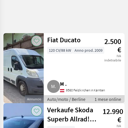
Fiat Ducato
2.500
€
120 CV/88 kW
Anno prod. 2009
IVA
indetraibile
M .
9560 Feldkirchen in Kärnten
Auto/moto / Berline
1 mese online
Annuncio
Verkaufe Skoda
12.990
Superb Allrad!
€
IVA