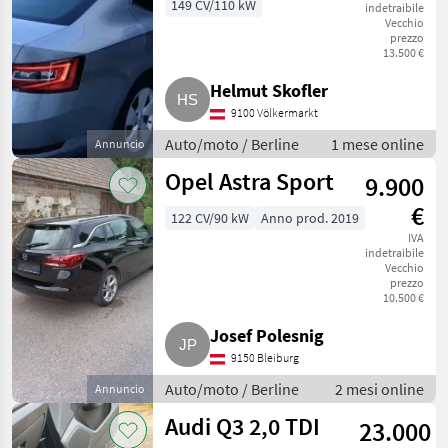
(Superb)
149 CV/110 kW
indetraibile
Vecchio
prezzo
13.500 €
Helmut Skofler
9100 Völkermarkt
Auto/moto / Berline
1 mese online
Annuncio
Opel Astra Sport
9.900
€
122 CV/90 kW
Anno prod. 2019
IVA
indetraibile
Vecchio
prezzo
10.500 €
Josef Polesnig
9150 Bleiburg
Auto/moto / Berline
2 mesi online
Annuncio
Audi Q3 2,0 TDI
23.000