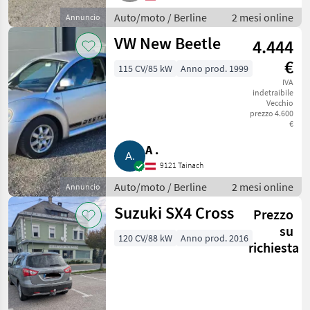
Auto/moto / Berline
2 mesi online
Annuncio
VW New Beetle
4.444
€
115 CV/85 kW
Anno prod. 1999
IVA
indetraibile
Vecchio
prezzo 4.600
€
A .
9121 Tainach
Auto/moto / Berline
2 mesi online
Annuncio
Suzuki SX4 Cross
Prezzo
su
120 CV/88 kW
Anno prod. 2016
richiesta