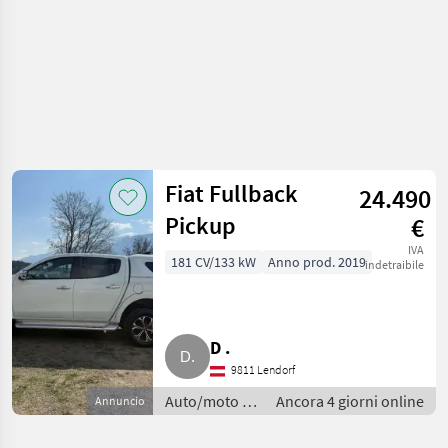
Fiat Fullback
24.490
Pickup
€
IVA
181 CV/133 kW
Anno prod. 2019
indetraibile
D .
9811 Lendorf
Auto/moto /
Ancora 4 giorni online
Annuncio
Berline