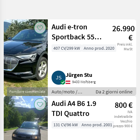
Affina
la
ricerca
Audi e-tron
26.990
Sportback 55
€
Categoria
Paese
Filtri
4
2
quattro S line,
Preis inkl.
407 CV/299 kW
Anno prod. 2020
MwSt
Mostra
95 kWh Allrad
PERCORSO
Reimposta
25
ATTUALE
risultati
Auto/camion/moto
Jürgen Stu
Auto
9400 Wolfsberg
Moto
Auto/moto /
Da 2 giorni online
Fornitore commerciale
Berline
Berline
Audi A4 B6 1.9
800 €
SCEGLI
TDI Quattro
CATEGORIA
IVA
indetraibile
Vecchio
Sonstige
11
131 CV/96 kW
Anno prod. 2001
prezzo 900 €
Audi
6