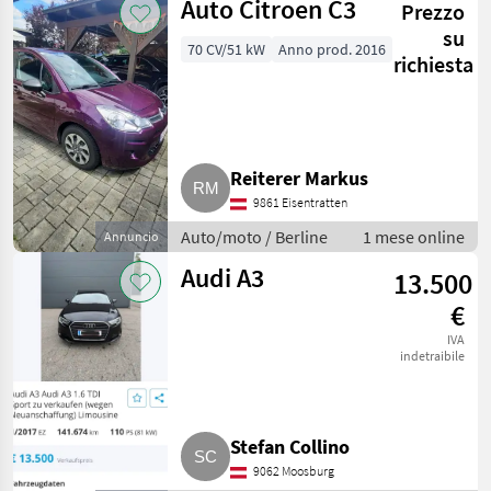
Auto Citroen C3
Prezzo
su
70 CV/51 kW
Anno prod. 2016
richiesta
Reiterer Markus
9861 Eisentratten
Auto/moto / Berline
1 mese online
Annuncio
Audi A3
13.500
€
IVA
indetraibile
Stefan Collino
9062 Moosburg