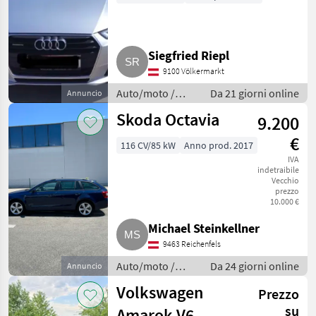
Siegfried Riepl
9100 Völkermarkt
Auto/moto /
Da 21 giorni online
Annuncio
Berline
Skoda Octavia
9.200
€
116 CV/85 kW
Anno prod. 2017
IVA
indetraibile
Vecchio
prezzo
10.000 €
Michael Steinkellner
9463 Reichenfels
Auto/moto /
Da 24 giorni online
Annuncio
Berline
Volkswagen
Prezzo
su
Amarok V6