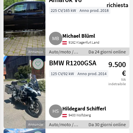
richiesta
225 CV/165 kW
Anno prod. 2018
Michael Blüml
9162 Klagenfurt Land
Auto/moto /
Da 24 giorni online
Annuncio
Berline
BMW R1200GSA
9.500
€
125 CV/92 kW
Anno prod. 2014
IVA
indetraibile
Hildegard Schifferl
9400 Wolfsberg
Auto/moto /
Da 30 giorni online
Annuncio
Berline