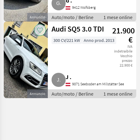
G .
9412 Wolfsberg
Auto/moto / Berline
1 mese online
Annuncio
Audi SQ5 3.0 TDI
21.900
€
300 CV/221 kW
Anno prod. 2013
IVA
indetraibile
Vecchio
prezzo
22.900 €
J .
9871 Seeboden am Millstätter See
Auto/moto / Berline
1 mese online
Annuncio