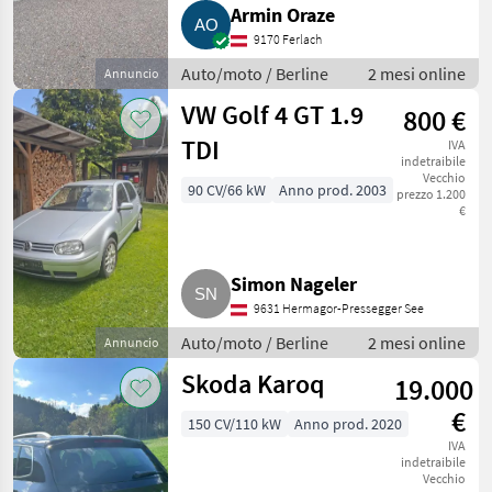
Armin Oraze
9170 Ferlach
Auto/moto / Berline
2 mesi online
Annuncio
VW Golf 4 GT 1.9
800 €
TDI
IVA
indetraibile
Vecchio
90 CV/66 kW
Anno prod. 2003
prezzo 1.200
€
Simon Nageler
9631 Hermagor-Pressegger See
Auto/moto / Berline
2 mesi online
Annuncio
Skoda Karoq
19.000
€
150 CV/110 kW
Anno prod. 2020
IVA
indetraibile
Vecchio