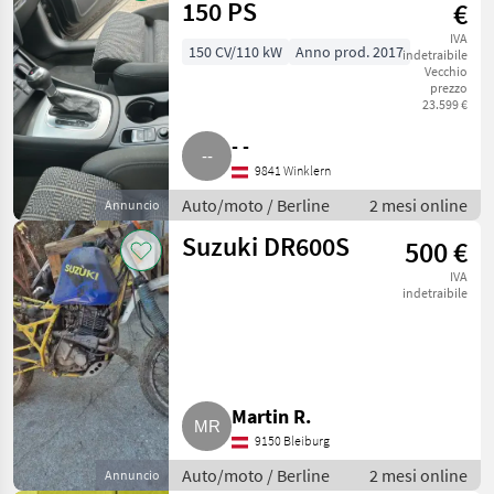
150 PS
€
IVA
150 CV/110 kW
Anno prod. 2017
indetraibile
Vecchio
prezzo
23.599 €
- -
9841 Winklern
Auto/moto / Berline
2 mesi online
Annuncio
Suzuki DR600S
500 €
IVA
indetraibile
Martin R.
9150 Bleiburg
Auto/moto / Berline
2 mesi online
Annuncio