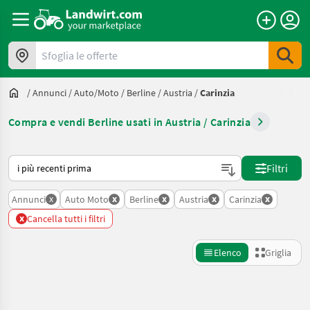
Sfoglia le offerte
/
Annunci
/
Auto/moto
/
Berline
/
Austria
/
Carinzia
Compra e vendi Berline usati in Austria / Carinzia
Ecco come viene ordinato su Landwirt.com
Filtri
x
x
x
x
x
Annunci
Auto Moto
Berline
Austria
Carinzia
x
Cancella tutti i filtri
Elenco
Griglia