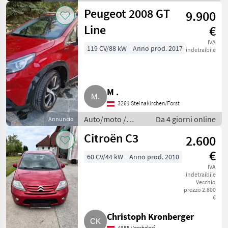
Berline
Peugeot 2008 GT
9.900
Line
€
IVA
119 CV/88 kW
Anno prod. 2017
indetraibile
M .
3261 Steinakirchen/Forst
Auto/moto /
Da 4 giorni online
Annuncio
Berline
Citroën C3
2.600
€
60 CV/44 kW
Anno prod. 2010
IVA
indetraibile
Vecchio
prezzo 2.800
€
Christoph Kronberger
4655 Vorchdorf