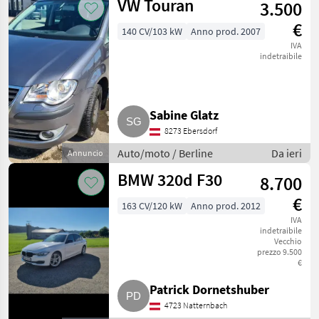
VW Touran
3.500
€
140 CV/103 kW
Anno prod. 2007
IVA
indetraibile
Sabine Glatz
8273 Ebersdorf
Auto/moto / Berline
Da ieri
Annuncio
BMW 320d F30
8.700
€
163 CV/120 kW
Anno prod. 2012
IVA
indetraibile
Vecchio
prezzo 9.500
€
Patrick Dornetshuber
4723 Natternbach