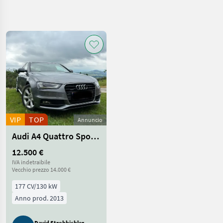
Affina
la
ricerca
Categoria
Paese
Filtri
4
1
Mostra
PERCORSO
Reimposta
431
ATTUALE
risultati
Auto/camion/moto
VIP
TOP
Annuncio
Auto
Audi A4 Quattro Sport S-tronic
Moto
Berline
12.500 €
IVA indetraibile
SCEGLI
Vecchio prezzo 14.000 €
CATEGORIA
177 CV/130 kW
Sonstige
206
Anno prod. 2013
Audi
52
David Strohbichler