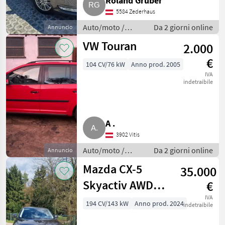
Roland Gruber
5584 Zederhaus
Auto/moto /
Da 2 giorni online
Annuncio
Berline
VW Touran
2.000
€
104 CV/76 kW
Anno prod. 2005
IVA
indetraibile
A .
3902 Vitis
Auto/moto /
Da 2 giorni online
Annuncio
Berline
Mazda CX-5
35.000
Skyactiv AWD
€
Exclusive
IVA
194 CV/143 kW
Anno prod. 2024
indetraibile