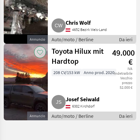
Zylinder
Chris Wolf
4652 Bezirk Wels-Land
Auto/moto / Berline
Da ieri
Annuncio
Toyota Hilux mit
49.000
Hardtop
€
IVA
208 CV/153 kW
Anno prod. 2020
indetraibile
Vecchio
prezzo
52.000 €
Josef Seiwald
6382 Kirchdorf
Auto/moto / Berline
Da ieri
Annuncio