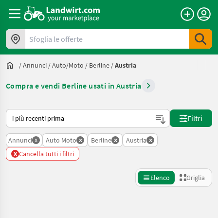
Sfoglia le offerte
/
Annunci
/
Auto/moto
/
Berline
/
Austria
Compra e vendi Berline usati in Austria
Ecco come viene ordinato su Landwirt.com
Filtri
x
x
x
x
Annunci
Auto Moto
Berline
Austria
x
Cancella tutti i filtri
Elenco
Griglia