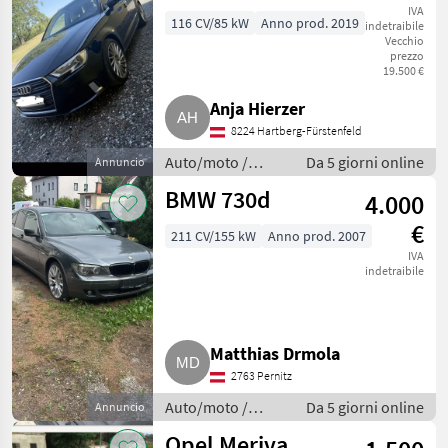
TDI
IVA
116 CV/85 kW
Anno prod. 2019
indetraibile
Vecchio
prezzo
19.500 €
Anja Hierzer
8224 Hartberg-Fürstenfeld
Auto/moto /
Da 5 giorni online
Annuncio
Berline
BMW 730d
4.000
€
211 CV/155 kW
Anno prod. 2007
IVA
indetraibile
Matthias Drmola
2763 Pernitz
Auto/moto /
Da 5 giorni online
Annuncio
Berline
Opel Meriva