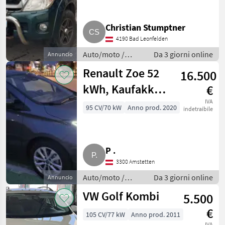
Christian Stumptner
4190 Bad Leonfelden
Auto/moto /
Da 3 giorni online
Annuncio
Berline
Renault Zoe 52
16.500
kWh, Kaufakku,
€
CCS, R110
IVA
95 CV/70 kW
Anno prod. 2020
indetraibile
P .
3300 Amstetten
Auto/moto /
Da 3 giorni online
Annuncio
Berline
VW Golf Kombi
5.500
€
105 CV/77 kW
Anno prod. 2011
IVA