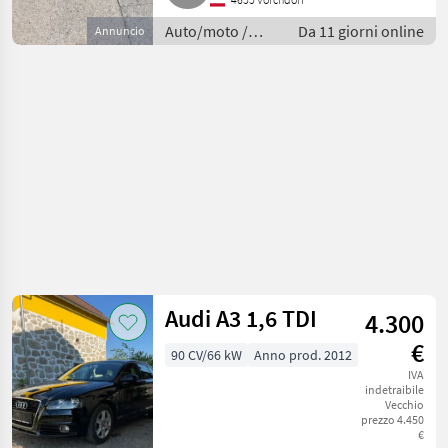
Auto/moto /
Da 11 giorni online
Annuncio
Berline
Audi A3 1,6 TDI
4.300
€
90 CV/66 kW
Anno prod. 2012
IVA
indetraibile
Vecchio
prezzo 4.450
€