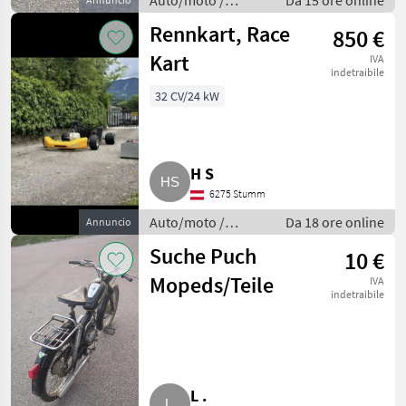
Auto/moto /
Da 15 ore online
Berline
Rennkart, Race
850 €
Kart
IVA
indetraibile
32 CV/24 kW
H S
6275 Stumm
Auto/moto /
Da 18 ore online
Annuncio
Berline
Suche Puch
10 €
Mopeds/Teile
IVA
indetraibile
L .