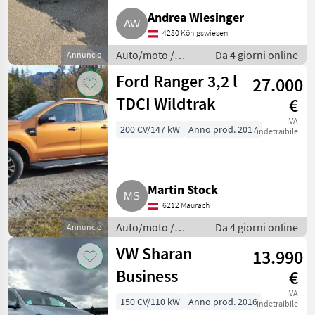
Andrea Wiesinger
4280 Königswiesen
Auto/moto /
Da 4 giorni online
Annuncio
Berline
Ford Ranger 3,2 l
27.000
TDCI Wildtrak
€
IVA
200 CV/147 kW
Anno prod. 2017
indetraibile
Martin Stock
6212 Maurach
Auto/moto /
Da 4 giorni online
Annuncio
Berline
VW Sharan
13.990
Business
€
IVA
150 CV/110 kW
Anno prod. 2016
indetraibile