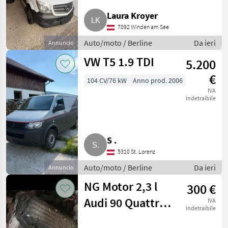
Laura Kroyer
7092 Winden am See
Auto/moto / Berline
Da ieri
Annuncio
VW T5 1.9 TDI
5.200
€
104 CV/76 kW
Anno prod. 2006
IVA
indetraibile
S .
5310 St. Lorenz
Auto/moto / Berline
Da ieri
Annuncio
NG Motor 2,3 l
300 €
Audi 90 Quattro
IVA
indetraibile
B3 Allrad 5