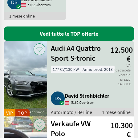
5162 Obertrum
Volkswagen
38
1 mese online
BMW
22
Vedi tutte le TOP offerte
Mercedes
22
Audi A4 Quattro
12.500
Opel
11
Sport S-tronic
€
Mostra
IVA
177 CV/130 kW
Anno prod. 2013
indetraibile
tutti
Vecchio
22
prezzo
14.000 €
MARKETPLACE
David Strohbichler
Offerte dei
Marketplace
Annunci
5162 Obertrum
rivenditori
Auto/moto / Berline
1 mese online
VIP
TOP
Annuncio
Verkaufe VW
10.300
Polo
€