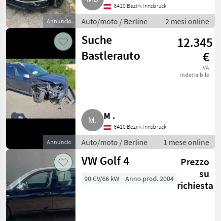
6410 Bezirk Innsbruck
Auto/moto / Berline
2 mesi online
Annuncio
Suche
12.345
Bastlerauto
€
IVA
indetraibile
M .
6410 Bezirk Innsbruck
Auto/moto / Berline
1 mese online
Annuncio
VW Golf 4
Prezzo
su
90 CV/66 kW
Anno prod. 2004
richiesta