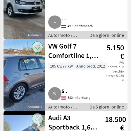
- -
4973 Senftenbach
Auto/moto /
Da 5 giorni online
Annuncio
Berline
VW Golf 7
5.150
Comfortline 1,6
€
BMT TDI DPF
IVA
105 CV/77 kW
Anno prod. 2012
indetraibile
Vecchio
prezzo 5.250
€
S .
3804 Allentsteig
Auto/moto /
Da 5 giorni online
Annuncio
Berline
Audi A3
18.500
Sportback 1,6
€