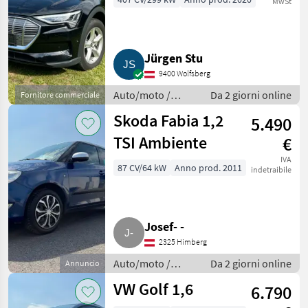
MwSt
95 kWh Allrad
Jürgen Stu
9400 Wolfsberg
Auto/moto /
Da 2 giorni online
Fornitore commerciale
Berline
Skoda Fabia 1,2
5.490
TSI Ambiente
€
IVA
87 CV/64 kW
Anno prod. 2011
indetraibile
Josef- -
2325 Himberg
Auto/moto /
Da 2 giorni online
Annuncio
Berline
VW Golf 1,6
6.790