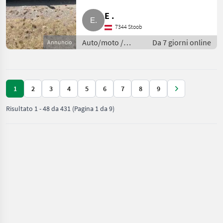
E .
7344 Stoob
Auto/moto /
Da 7 giorni online
Annuncio
Berline
1
2
3
4
5
6
7
8
9
Risultato
1
-
48
da
431
(Pagina 1 da 9)