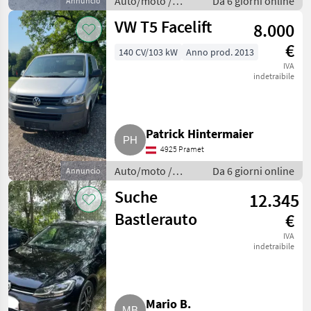
Auto/moto /
Da 6 giorni online
Annuncio
Berline
VW T5 Facelift
8.000
€
140 CV/103 kW
Anno prod. 2013
IVA
indetraibile
Patrick Hintermaier
4925 Pramet
Auto/moto /
Da 6 giorni online
Annuncio
Berline
Suche
12.345
Bastlerauto
€
IVA
indetraibile
Mario B.