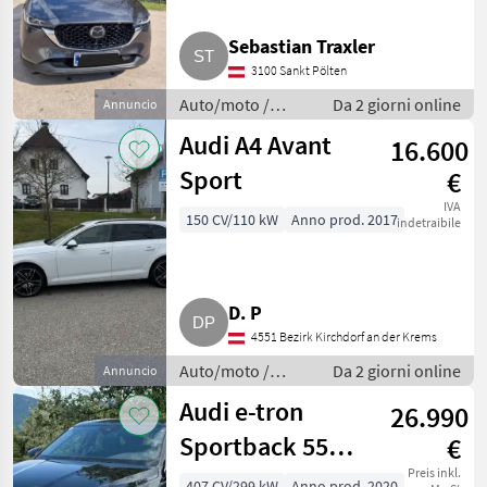
Sebastian Traxler
3100 Sankt Pölten
Auto/moto /
Da 2 giorni online
Annuncio
Berline
Audi A4 Avant
16.600
Sport
€
IVA
150 CV/110 kW
Anno prod. 2017
indetraibile
D. P
4551 Bezirk Kirchdorf an der Krems
Auto/moto /
Da 2 giorni online
Annuncio
Berline
Audi e-tron
26.990
Sportback 55
€
quattro S line,
Preis inkl.
407 CV/299 kW
Anno prod. 2020