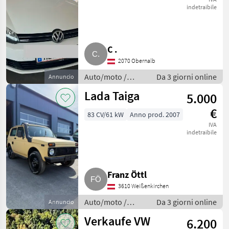
indetraibile
C .
2070 Obernalb
Auto/moto /
Da 3 giorni online
Annuncio
Berline
Lada Taiga
5.000
€
83 CV/61 kW
Anno prod. 2007
IVA
indetraibile
Franz Öttl
3610 Weißenkirchen
Auto/moto /
Da 3 giorni online
Annuncio
Berline
Verkaufe VW
6.200