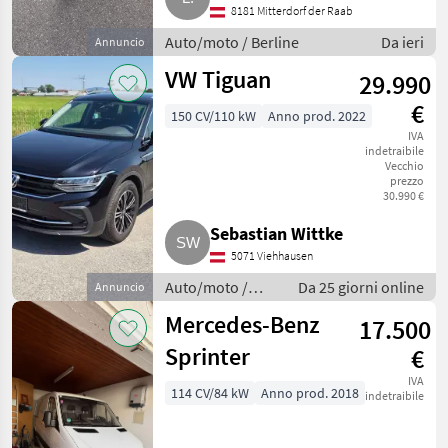
8181 Mitterdorf der Raab
Auto/moto / Berline
Da ieri
Annuncio
VW Tiguan
29.990
€
150 CV/110 kW
Anno prod. 2022
IVA
indetraibile
Vecchio
prezzo
30.990 €
Sebastian Wittke
5071 Viehhausen
Auto/moto /
Da 25 giorni online
Annuncio
Berline
Mercedes-Benz
17.500
Sprinter
€
IVA
114 CV/84 kW
Anno prod. 2018
indetraibile