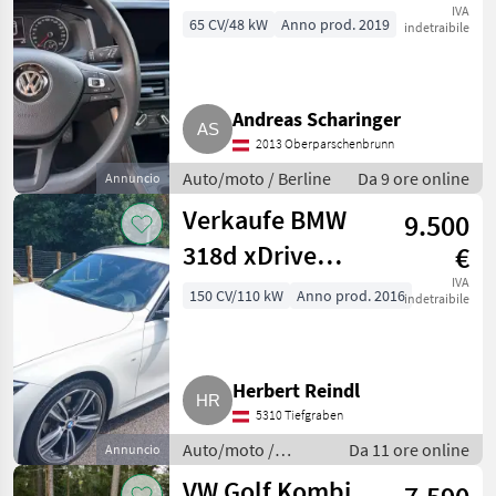
IVA
65 CV/48 kW
Anno prod. 2019
indetraibile
Andreas Scharinger
2013 Oberparschenbrunn
Auto/moto / Berline
Da 9 ore online
Annuncio
Verkaufe BMW
9.500
318d xDrive
€
Touring
IVA
150 CV/110 kW
Anno prod. 2016
indetraibile
Herbert Reindl
5310 Tiefgraben
Auto/moto /
Da 11 ore online
Annuncio
Berline
VW Golf Kombi