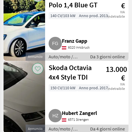
Polo 1,4 Blue GT
€
IVA
140 CV/103 kW
Anno prod. 2013
indetraibile
Franz Gapp
6020 Innsbruck
Auto/moto /
Da 3 giorni online
Annuncio
Berline
Skoda Octavia
13.000
4x4 Style TDI
€
IVA
150 CV/110 kW
Anno prod. 2017
indetraibile
Hubert Zangerl
6571 Strengen
Auto/moto /
Da 4 giorni online
Annuncio