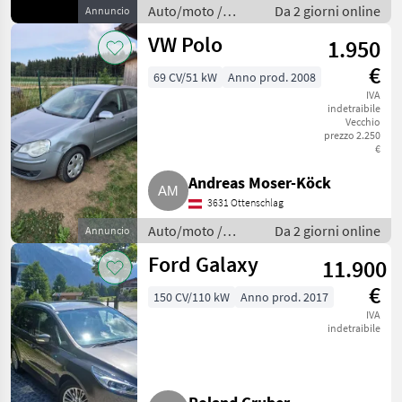
Auto/moto /
Da 2 giorni online
Annuncio
Berline
VW Polo
1.950
€
69 CV/51 kW
Anno prod. 2008
IVA
indetraibile
Vecchio
prezzo 2.250
€
Andreas Moser-Köck
3631 Ottenschlag
Auto/moto /
Da 2 giorni online
Annuncio
Berline
Ford Galaxy
11.900
€
150 CV/110 kW
Anno prod. 2017
IVA
indetraibile