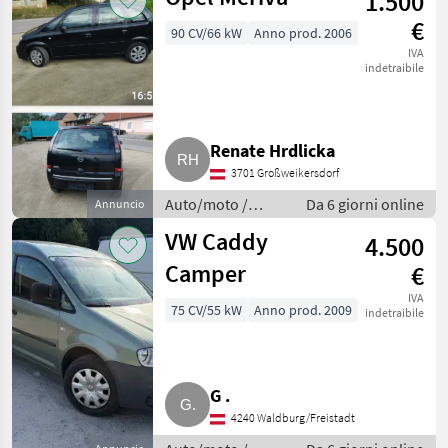
1.500
€
90 CV/66 kW
Anno prod. 2006
IVA
indetraibile
Renate Hrdlicka
3701 Großweikersdorf
Auto/moto /
Da 6 giorni online
Annuncio
Berline
VW Caddy
4.500
Camper
€
IVA
75 CV/55 kW
Anno prod. 2009
indetraibile
G .
4240 Waldburg/Freistadt