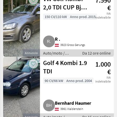
7.590
2,0 TDI CUP Bj.
€
4/2015 Navi SHZ
IVA
150 CV/110 kW
Anno prod. 2015
indetraibile
LED AHK
R .
3920 Gross Gerungs
Auto/moto /
Da 12 ore online
Annuncio
Berline
Golf 4 Kombi 1.9
1.000
TDI
€
IVA
90 CV/66 kW
Anno prod. 2004
indetraibile
Bernhard Haumer
3961 Waldenstein
Annuncio