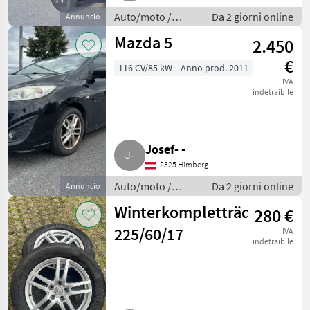
Auto/moto /
Da 2 giorni online
Annuncio
Berline
Mazda 5
2.450
€
116 CV/85 kW
Anno prod. 2011
IVA
indetraibile
Josef- -
2325 Himberg
Auto/moto /
Da 2 giorni online
Annuncio
Berline
Winterkompletträder
280 €
225/60/17
IVA
indetraibile