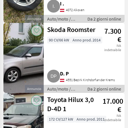
I .
4072 Alkoven
Auto/moto /
Da 2 giorni online
Annuncio
Berline
Skoda Roomster
7.300
€
90 CV/66 kW
Anno prod. 2014
IVA
indetraibile
D. P
4551 Bezirk Kirchdorf an der Krems
Auto/moto /
Da 2 giorni online
Annuncio
Berline
Toyota Hilux 3,0
17.000
D-4D 1
€
IVA
172 CV/127 kW
Anno prod. 2011
indetraibile