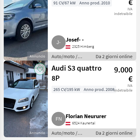
€
91 CV/67 kW
Anno prod. 2010
IVA
indetraibile
Josef- -
2325 Himberg
Auto/moto /
Da 2 giorni online
Annuncio
Berline
Audi S3 quattro
9.000
8P
€
IVA
265 CV/195 kW
Anno prod. 2008
indetraibile
Florian Neururer
6524 Kaunertal
Auto/moto /
Da 2 giorni online
Annuncio
Berline