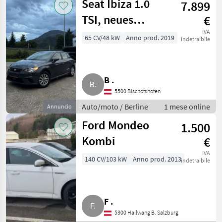
Seat Ibiza 1.0
7.899
TSI, neues
€
Pickerl, Service
IVA
65 CV/48 kW
Anno prod. 2019
indetraibile
B .
5500 Bischofshofen
Auto/moto / Berline
1 mese online
Annuncio
Ford Mondeo
1.500
Kombi
€
IVA
140 CV/103 kW
Anno prod. 2013
indetraibile
F .
5300 Hallwang B. Salzburg