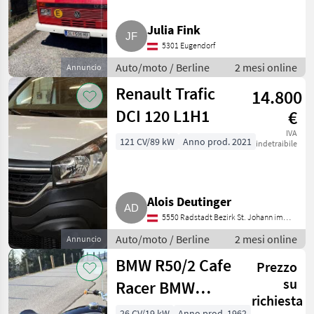
Julia Fink
5301 Eugendorf
Auto/moto / Berline
2 mesi online
Annuncio
Renault Trafic
14.800
DCI 120 L1H1
€
IVA
121 CV/89 kW
Anno prod. 2021
indetraibile
Alois Deutinger
5550 Radstadt Bezirk St. Johann im
Pongau
Auto/moto / Berline
2 mesi online
Annuncio
BMW R50/2 Cafe
Prezzo
su
Racer BMW
richiesta
R50/2
26 CV/19 kW
Anno prod. 1962