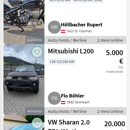
Höllbacher Rupert
5423 St. Koloman
Auto/moto / Berline
2 mesi online
Annuncio
Mitsubishi L200
5.000
€
136 CV/100 kW
IVA
indetraibile
Flo Böhler
5660 Taxenbach
Auto/moto / Berline
2 mesi online
Annuncio
VW Sharan 2.0
20.000