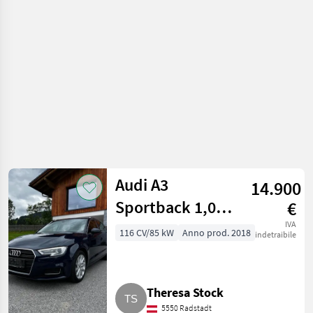
Audi A3
14.900
Sportback 1,0
€
TFSI Intense
IVA
116 CV/85 kW
Anno prod. 2018
indetraibile
Theresa Stock
5550 Radstadt