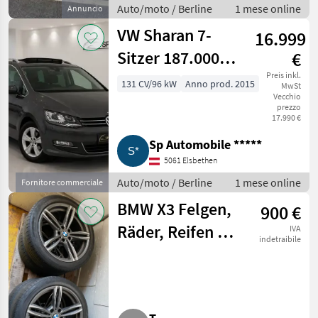
Auto/moto / Berline
1 mese online
Annuncio
VW Sharan 7-
16.999
Sitzer 187.000
€
km
Preis inkl.
131 CV/96 kW
Anno prod. 2015
MwSt
Vecchio
prezzo
17.990 €
Sp Automobile *****
5061 Elsbethen
Auto/moto / Berline
1 mese online
Fornitore commerciale
BMW X3 Felgen,
900 €
Räder, Reifen X3
IVA
indetraibile
F25