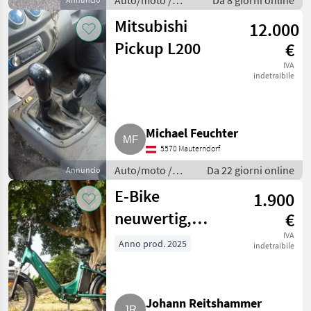
Auto/moto /
Da 8 giorni online
Berline
Mitsubishi
12.000
Pickup L200
€
IVA
indetraibile
Michael Feuchter
5570 Mauterndorf
Auto/moto /
Da 22 giorni online
Annuncio
Berline
E-Bike
1.900
neuwertig,
€
Tiefeneinstieg
IVA
Anno prod. 2025
indetraibile
der Marke
SIKVOGR KQ20
Johann Reitshammer