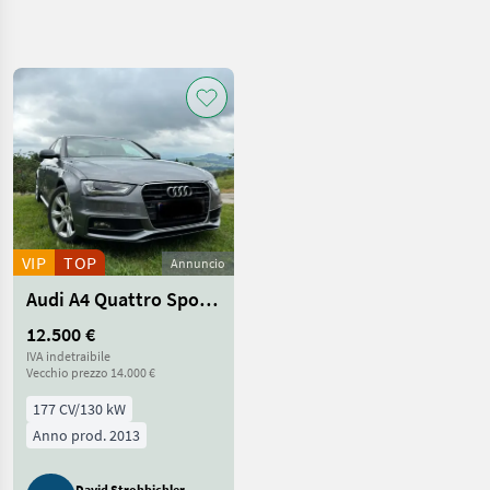
Affina
la
ricerca
Categoria
Paese
Filtri
4
2
Mostra
PERCORSO
Reimposta
27
ATTUALE
risultati
Auto/camion/moto
VIP
TOP
Annuncio
Auto
Audi A4 Quattro Sport S-tronic
Moto
Berline
12.500 €
IVA indetraibile
SCEGLI
Vecchio prezzo 14.000 €
CATEGORIA
177 CV/130 kW
Sonstige
14
Anno prod. 2013
Audi
3
David Strohbichler