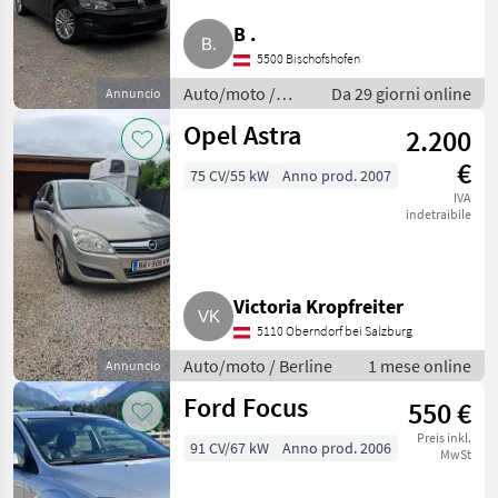
B .
5500 Bischofshofen
Auto/moto /
Da 29 giorni online
Annuncio
Berline
Opel Astra
2.200
€
75 CV/55 kW
Anno prod. 2007
IVA
indetraibile
Victoria Kropfreiter
5110 Oberndorf bei Salzburg
Auto/moto / Berline
1 mese online
Annuncio
Ford Focus
550 €
Preis inkl.
91 CV/67 kW
Anno prod. 2006
MwSt