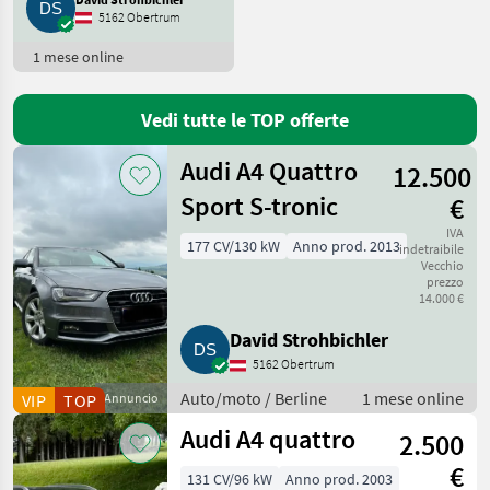
5162 Obertrum
BMW
2
1 mese online
Ford
2
Vedi tutte le TOP offerte
Fiat
1
Audi A4 Quattro
12.500
Mitsubishi
1
Sport S-tronic
€
Mostra
IVA
177 CV/130 kW
Anno prod. 2013
indetraibile
tutti
Vecchio
10
prezzo
14.000 €
MARKETPLACE
David Strohbichler
Offerte dei
Marketplace
Annunci
5162 Obertrum
rivenditori
Auto/moto / Berline
1 mese online
VIP
TOP
Annuncio
Audi A4 quattro
2.500
€
131 CV/96 kW
Anno prod. 2003