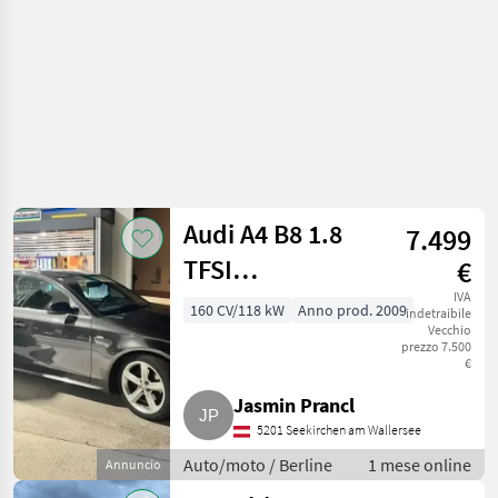
Audi A4 B8 1.8
7.499
TFSI
€
Kombi/Family
IVA
160 CV/118 kW
Anno prod. 2009
indetraibile
Vecchio
Van
prezzo 7.500
€
Jasmin Prancl
5201 Seekirchen am Wallersee
Auto/moto / Berline
1 mese online
Annuncio