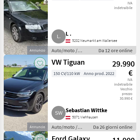
IVA
indetraibile
L .
5202 Neumarkt am Wallersee
Auto/moto /
Da 12 ore online
Annuncio
Berline
VW Tiguan
29.990
€
150 CV/110 kW
Anno prod. 2022
IVA
indetraibile
Vecchio
prezzo
30.990 €
Sebastian Wittke
5071 Viehhausen
Auto/moto /
Da 26 giorni online
Annuncio
Berline
Ford Galaxy