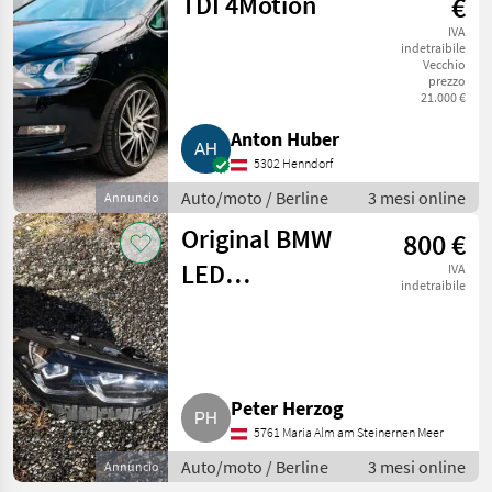
TDI 4Motion
€
IVA
indetraibile
Vecchio
prezzo
21.000 €
Anton Huber
5302 Henndorf
Auto/moto / Berline
3 mesi online
Annuncio
Original BMW
800 €
LED
IVA
indetraibile
Scheinwerfer re.
iX3
Peter Herzog
5761 Maria Alm am Steinernen Meer
Auto/moto / Berline
3 mesi online
Annuncio