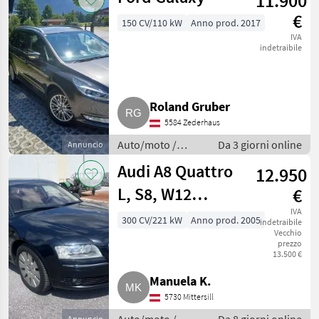
11.900
€
150 CV/110 kW
Anno prod. 2017
IVA
indetraibile
Roland Gruber
5584 Zederhaus
Auto/moto /
Da 3 giorni online
Annuncio
Berline
Audi A8 Quattro
12.950
L, S8, W12
€
Limousine W12
IVA
300 CV/221 kW
Anno prod. 2005
indetraibile
Vecchio
prezzo
13.500 €
Manuela K.
5730 Mittersill
Annuncio