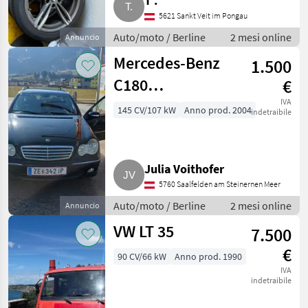
T .
5621 Sankt Veit im Pongau
Auto/moto / Berline
2 mesi online
Annuncio
Mercedes-Benz
1.500
C180
€
Kompressor
IVA
145 CV/107 kW
Anno prod. 2004
indetraibile
Julia Voithofer
5760 Saalfelden am Steinernen Meer
Auto/moto / Berline
2 mesi online
Annuncio
VW LT 35
7.500
€
90 CV/66 kW
Anno prod. 1990
IVA
indetraibile