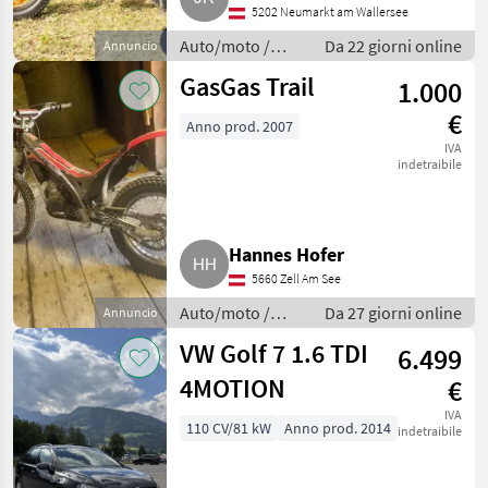
5202 Neumarkt am Wallersee
Auto/moto /
Da 22 giorni online
Annuncio
Berline
GasGas Trail
1.000
€
Anno prod. 2007
IVA
indetraibile
Hannes Hofer
5660 Zell Am See
Auto/moto /
Da 27 giorni online
Annuncio
Berline
VW Golf 7 1.6 TDI
6.499
4MOTION
€
IVA
110 CV/81 kW
Anno prod. 2014
indetraibile