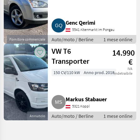
Genc Qerimi
5541 Altenmarkt im Pongau
Auto/moto / Berline
1 mese online
Fornitore commerciale
VW T6
14.990
Transporter
€
IVA
150 CV/110 kW
Anno prod. 2018
indetraibile
Markus Stabauer
5321 Koppl
Auto/moto / Berline
1 mese online
Annuncio