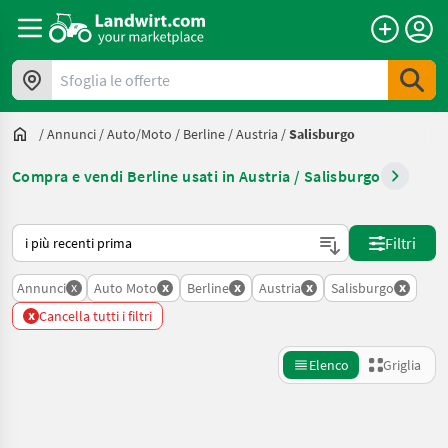
Sfoglia le offerte
/
Annunci
/
Auto/moto
/
Berline
/
Austria
/
Salisburgo
Compra e vendi Berline usati in Austria / Salisburgo
Ecco come viene ordinato su Landwirt.com
Filtri
x
x
x
x
x
Annunci
Auto Moto
Berline
Austria
Salisburgo
x
Cancella tutti i filtri
Elenco
Griglia