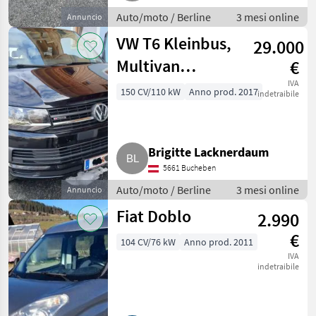
Auto/moto / Berline
3 mesi online
Annuncio
VW T6 Kleinbus,
29.000
Multivan
€
Trendline
IVA
150 CV/110 kW
Anno prod. 2017
indetraibile
4Motion
Brigitte Lacknerdaum
5661 Bucheben
Auto/moto / Berline
3 mesi online
Annuncio
Fiat Doblo
2.990
€
104 CV/76 kW
Anno prod. 2011
IVA
indetraibile