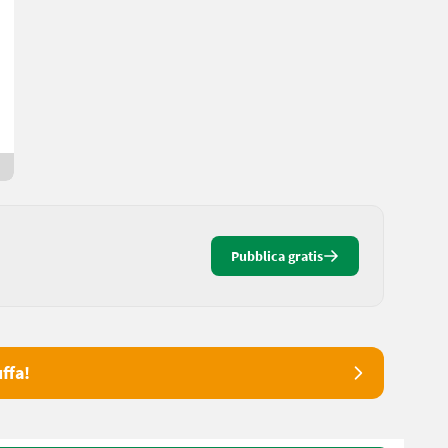
Skoda Fabia
4.200 €
IVA indetraibile
M.
3622 Bassa Austria
Da 11 giorni online
Pubblica gratis
ffa!