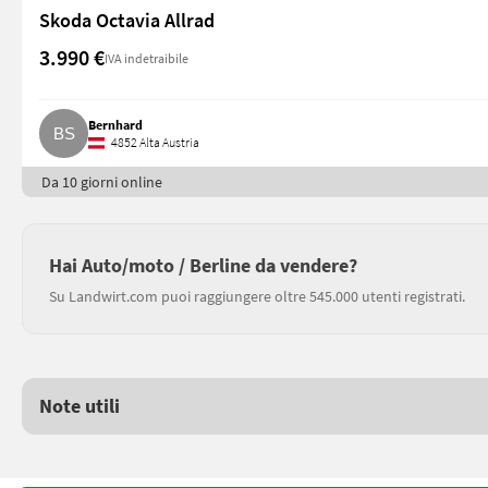
Skoda Octavia Allrad
3.990 €
IVA indetraibile
Bernhard
4852 Alta Austria
Da 10 giorni online
Hai Auto/moto / Berline da vendere?
Su Landwirt.com puoi raggiungere oltre 545.000 utenti registrati.
Note utili