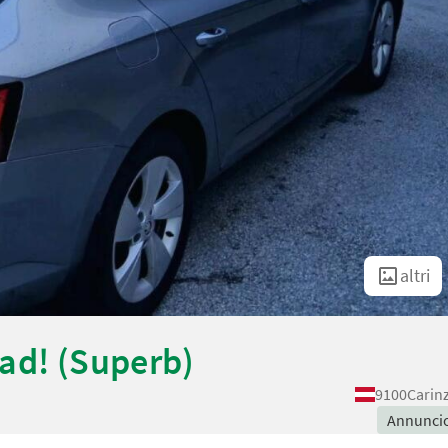
altri
ad! (Superb)
9100
Carin
Annunci