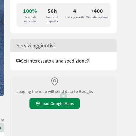
100%
56h
4
+400
Tasso di
Tempo di
Lista preferiti
Visualizzazioni
risposta
risposta
Servizi aggiuntivi
Sei interessato a una spedizione?
Loading the map will send data to Google.
Load Google Maps
zia
o