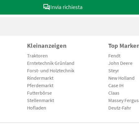
Invia richiesta
Kleinanzeigen
Top Marke
Traktoren
Fendt
Erntetechnik Grünland
John Deere
Forst- und Holztechnik
Steyr
Rindermarkt
New Holland
Pferdemarkt
Case IH
Futterbörse
Claas
Stellenmarkt
Massey Fergu
Hofladen
Deutz-Fahr