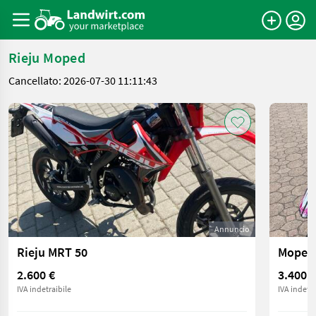
Rieju Moped
Cancellato: 2026-07-30 11:11:43
Annuncio
Rieju MRT 50
Moped 
2.600 €
3.400 €
IVA indetraibile
IVA indetra