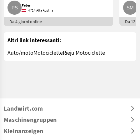
Peter
S
4714 Alta Austria
Da 4 giorni online
Da 12 gi
Altri link interessanti:
Auto/moto
Motociclette
Rieju Motociclette
Landwirt.com
Maschinengruppen
Kleinanzeigen