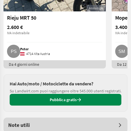
Annuncio
Rieju MRT 50
Moped 
2.600 €
3.400 €
IVA indetraibile
IVA indetra
Peter
S
4714 Alta Austria
Da 4 giorni online
Da 12 gi
Hai Auto/moto / Motociclette da vendere?
Su Landwirt.com puoi raggiungere oltre 545.000 utenti registrati.
Pubblica gratis
Note utili