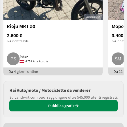
Annuncio
Rieju MRT 50
Moped 
2.600 €
3.400 €
IVA indetraibile
IVA indetra
Peter
S
4714 Alta Austria
Da 4 giorni online
Da 11 gi
Hai Auto/moto / Motociclette da vendere?
Su Landwirt.com puoi raggiungere oltre 545.000 utenti registrati.
Pubblica gratis