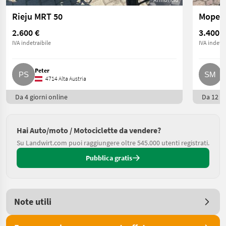
Rieju MRT 50
Moped 
2.600 €
3.400 €
IVA indetraibile
IVA indetra
Peter
S
4714 Alta Austria
Da 4 giorni online
Da 12 gi
Hai Auto/moto / Motociclette da vendere?
Su Landwirt.com puoi raggiungere oltre 545.000 utenti registrati.
Pubblica gratis
Note utili