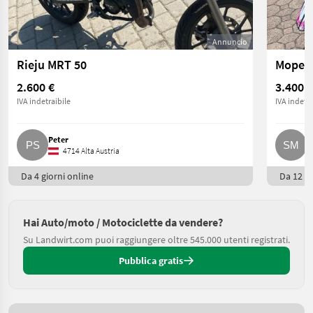
Annuncio
Rieju MRT 50
Moped 
2.600 €
3.400 €
IVA indetraibile
IVA indetra
Peter
S
4714 Alta Austria
Da 4 giorni online
Da 12 gi
Hai Auto/moto / Motociclette da vendere?
Su Landwirt.com puoi raggiungere oltre 545.000 utenti registrati.
Pubblica gratis