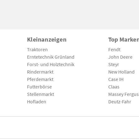
Kleinanzeigen
Top Marke
Traktoren
Fendt
Erntetechnik Grünland
John Deere
Forst- und Holztechnik
Steyr
Rindermarkt
New Holland
Pferdemarkt
Case IH
Futterbörse
Claas
Stellenmarkt
Massey Fergu
Hofladen
Deutz-Fahr