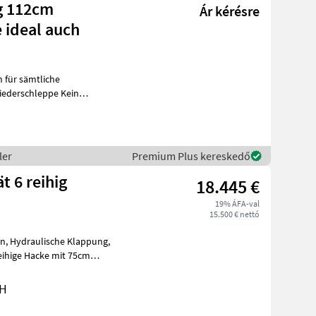
g 112cm
Ár kérésre
 ideal auch
 für sämtliche
liederschleppe Kein
ss Sehr Stabil guter Zustand Vetés és növén
ler
Premium Plus kereskedő
t 6 reihig
18.445 €
19% ÁFA-val
15.500 € nettó
bH