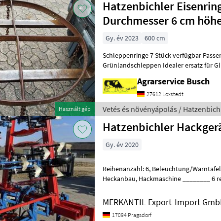
Hatzenbichler Eisenrin
Durchmesser 6 cm höhe
Gy. év 2023
600 cm
Schleppenringe 7 Stück verfügbar Passen
Grünlandschleppen Idealer ersatz für G
Verschlei
Agrarservice Busch
27612 Loxstedt
Vetés és növényápolás / Hatzenbich
Használt gép
Hatzenbichler Hackgerä
Gy. év 2020
Reihenanzahl: 6, Beleuchtung/Warntafeln, Hydraulische Klappung,
Heckanbau, Hackmaschine ________ 6 reihige Hacke mit 75cm
Reihenabstand, ca: 20 ha nur gearbeitet
MERKANTIL Export-Import Gm
17094 Pragsdorf