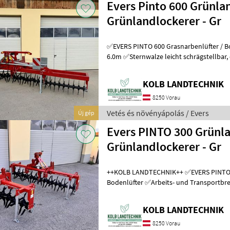
Evers Pinto 600 Grünlan
Grünlandlockerer - Gr
✅EVERS PINTO 600 Grasnarbenlüfter / Bodenlüfter ✅
6.0m ✅Sternwalze leicht schrägstellbar, dadurch 2 verschieden
Intensive Bearbeitungsstufen ✅Zinke
KOLB LANDTECHNIK
8250 Vorau
Vetés és növényápolás / Evers
Új gép
Evers PINTO 300 Grünla
Grünlandlockerer - Gr
++KOLB LANDTECHNIK++ ✅EVERS PINTO 300 Grasnarbenlüfter /
Bodenlüfter ✅Arbeits- und Transportbreite 3.0m ✅Sternwalze leicht
schrägstellbar, dadurch 2 verschied
KOLB LANDTECHNIK
8250 Vorau