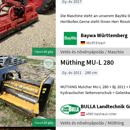
Gy. év 2017
Die Maschine steht an unserem BayWa S
Herlikofen.Gerne steht Ihnen Herr Rössle
für Ihre Anfrage zur Verfügung!Maschio
Baywa Württemberg
89155 Erbach
Vetés és növényápolás / Maschio
Használt gép
Müthing MU-L 280
Gy. év 2011
280 cm
MÜTHING Mulcher MU-L 280 + Bj. 2011 + Front und Heckma
hydraulischer Seitenverschub + Gelenkwe
699/18663317 Lengőkés fajtája: Lengő
BULLA Landtechnik 
4595 Waldneukirchen
Vetés és növényápolás / Müthing
Használt gép