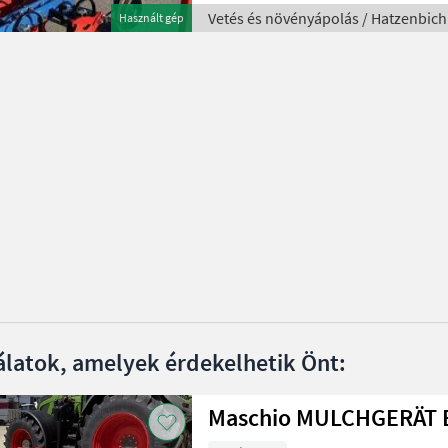
Vetés és növényápolás / Hatzenbich
Használt gép
álatok, amelyek érdekelhetik Önt:
M