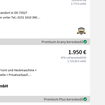
19% ÁFA-val
2.773 € nettó
tandort in DE-73527
r unter Tel.: 0151 1610 3908
Premium Arany kereskedő
1.950 €
ÁFA-val kereskedőtől
1.725,66 € nettó
schine +
lle + Privatverkauf:
GmbH
Premium Plus kereskedő