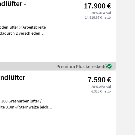
dlüfter -
17.900 €
20 % ÁFA-val
14.916,67 € nettó
Arbeitsbreite
Premium Plus kereskedő
ndlüfter -
7.590 €
20 % ÁFA-val
6.325 € nettó