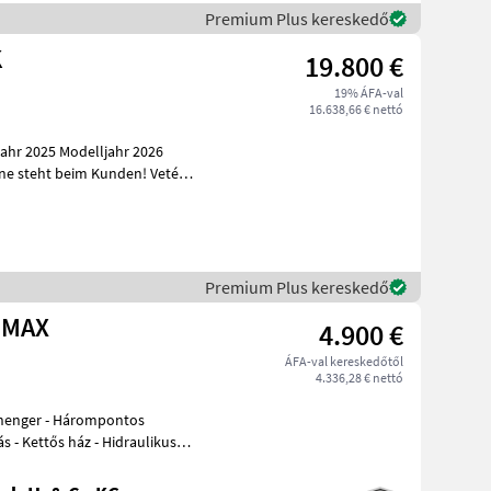
Premium Plus kereskedő
K
19.800 €
19% ÁFA-val
16.638,66 € nettó
hr 2025 Modelljahr 2026
z
Premium Plus kereskedő
0 MAX
4.900 €
ÁFA-val kereskedőtől
4.336,28 € nettó
s - Kettős ház - Hidraulikus