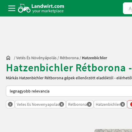
Ajá
/
Vetés És Növényápolás
/
Rétborona
/
Hatzenbichler
Hatzenbichler Rétborona -
Márkás Hatzenbichler Rétborona gépek ellenőrzött eladóktól - elérhető
Így van sorba rendezve a Landwirt.com-on
x
x
x
x
Vetes Es Noevenyapolas
Retborona
Hatzenbichler