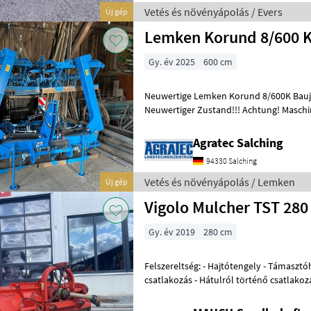
Vetés és növényápolás / Evers
Új gép
Lemken Korund 8/600 
Gy. év 2025
600 cm
Neuwertige Lemken Korund 8/600K Bauja
Neuwertiger Zustand!!! Achtung! Maschine steht beim Kunden! Vetés
és növényápolás Kombinált magágykés
Agratec Salching
94330 Salching
Vetés és növényápolás / Lemken
Új gép
Vigolo Mulcher TST 28
Gy. év 2019
280 cm
Felszereltség: - Hajtótengely - Támasztóhenger - Hárompontos
csatlakozás - Hátulról történő csatlakozá
oldalirányú eltolás - Kiegészítő