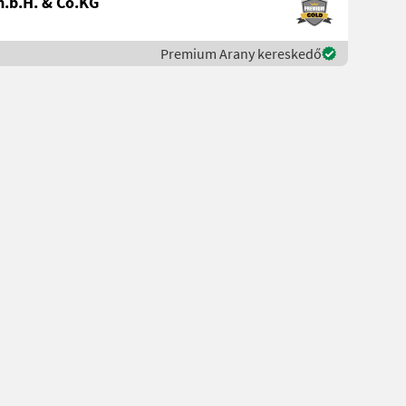
.b.H. & Co.KG
Premium Arany kereskedő