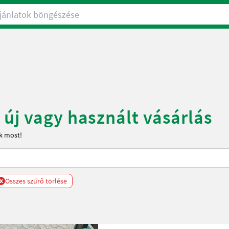
nlatok böngészése
 új vagy használt vásárlás
k most!
x
Összes szűrő törlése