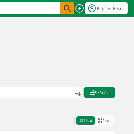
Bejelentkezés
Szűrők
Lista
Rács