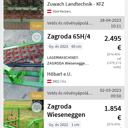
Stekro
Zuwach Landtechnik - KFZ
Geschloßener Rahmen
Wiesenegge 4 Meter
3844 Reibers
Wölfleder
Arbeitsbreite 4 reihig,
28-04-2023
doppelwirkender Zylinder 3
Vetés és növényápolás /
10:11
Új gép
Punk
Metal-Technik
Zagroda
Zagroda 6SH/4
2.495
Gorenc
€
Gy. év 2023
60 cm
Zocon
20 % ÁFA-
LAGERMASCHINE!!
val
ZAGRODA Wiesenegge
2.079,17 €
Mind a 22
nettó
6SH/4 6m, 4 reihige
megjelenítése
Höbart e.U.
Wiesenegge Hydraulische
Klappung - 1 Zylinder
MARKETPLACE
3902 Vitis
Gewicht: 540kg Kat. 2 Vetés
02-03-2023
Kereskedői
és növényápolás
Vetés és növényápolás /
Marketplace
Apróhirdetések
09:50
Új gép
ajánlatok
Rétborona
Zagroda
Zagroda
1.854
Wieseneggen
€
Gy. év 2022
1 cm
20 % ÁFA-