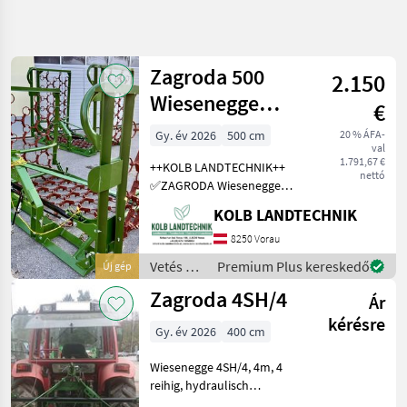
Keresés
pontosítása
Zagroda 500
2.150
Kategória
Ország
Szűrők
4
Wiesenegge
€
Grünlandpflege
Gy. év 2026
500 cm
20 % ÁFA-
4 eredmény
AKTUÁLIS
Visszaállítás
val
ÚTVONAL
megjelenítése
1.791,67 €
++KOLB LANDTECHNIK++
nettó
Mezőgazdasági
✅ZAGRODA Wiesenegge
gépek/eszközök
500 PROFI ✅4-reihiges
KOLB LANDTECHNIK
Vetes Es
Wendenetz - dadurch kann
Noevenyapolas
in zwei verschieden
8250 Vorau
intensiven Stufen
Retborona
Vetés és
Premium Plus kereskedő
Új gép
gearbeitet werden
növényápolás
Zagroda
Zagroda 4SH/4
✅Ausführung mi
Ár
/
Zagroda
kérésre
KATEGÓRIA
Gy. év 2026
400 cm
KIVÁLASZTÁSA
Wiesenegge 4SH/4, 4m, 4
Zagroda
reihig, hydraulisch
klappbhar, 1 Zylinder.