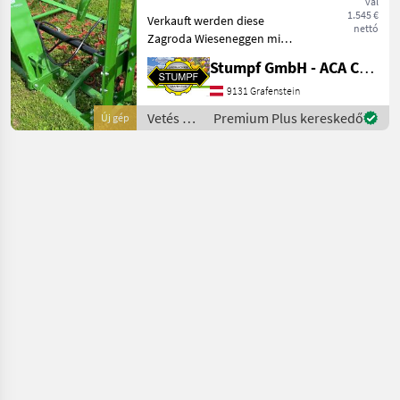
val
1.545 €
Verkauft werden diese
nettó
Zagroda Wieseneggen mit
4m 1854 €, 5m 2160€ , 6m
Stumpf GmbH - ACA Center Stumpf
2400 € Arbeitsbreite. Vetés
és növényápolás
9131 Grafenstein
Rétborona
Vetés és
Premium Plus kereskedő
Új gép
növényápolás
/
Zagroda