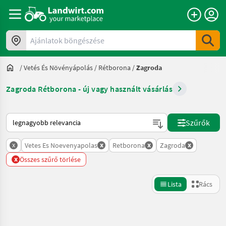
Ajánlatok böngészése
/
Vetés És Növényápolás
/
Rétborona
/
Zagroda
Zagroda Rétborona - új vagy használt vásárlás
Így van sorba rendezve a Landwirt.com-on
Szűrők
x
x
x
x
Vetes Es Noevenyapolas
Retborona
Zagroda
x
Összes szűrő törlése
Lista
Rács