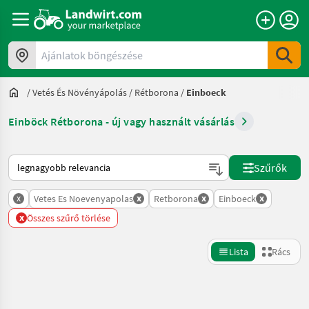
Ajánlatok böngészése
/
Vetés És Növényápolás
/
Rétborona
/
Einboeck
Einböck Rétborona - új vagy használt vásárlás
Így van sorba rendezve a Landwirt.com-on
Szűrők
x
x
x
x
Vetes Es Noevenyapolas
Retborona
Einboeck
x
Összes szűrő törlése
Lista
Rács