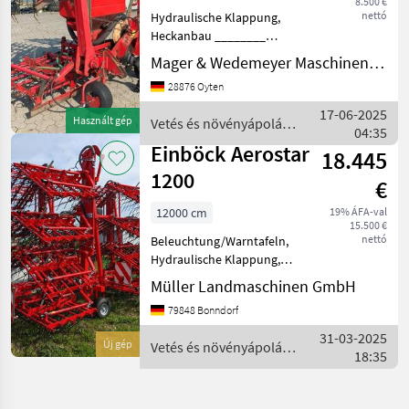
8.500 €
GRÜNLANDSTRIEGEL
nettó
Hydraulische Klappung,
Heckanbau ________
Arbeitsbreite 6, 00mtr. 4
Mager & Wedemeyer Maschinenvertrieb GmbH & Co. KG
Striegelfelder5
28876 Oyten
Zinkenreihen
Planierschiene / Stützräder
17-06-2025
Használt gép
Vetés és növényápolás
mech. Gebläseantrieb
04:35
/ Einböck
Nachsaatvorrich
Einböck Aerostar
18.445
1200
€
12000 cm
19% ÁFA-val
15.500 €
nettó
Beleuchtung/Warntafeln,
Hydraulische Klappung,
Stützfuß / -rad,
Müller Landmaschinen GmbH
Zinkenverlustsicherung,
79848 Bonndorf
Heckanbau, Hackstriegel
________ Exakte
31-03-2025
Új gép
Vetés és növényápolás
Tiefenführung durch
18:35
/ Einböck
Tasträder (k