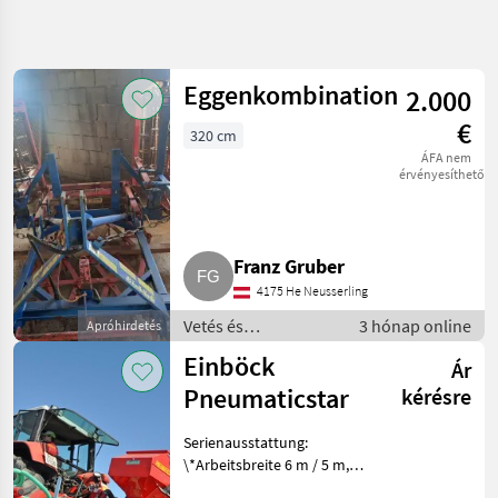
Keresés
pontosítása
Eggenkombination
2.000
Kategória
Ország
Szűrők
4
€
320 cm
ÁFA nem
5 eredmény
AKTUÁLIS
érvényesíthető
Visszaállítás
ÚTVONAL
megjelenítése
Mezőgazdasági
gépek/eszközök
Franz Gruber
Vetes Es
Noevenyapolas
4175 He Neusserling
Retborona
Vetés és
3 hónap online
Apróhirdetés
növényápolás /
Einboeck
Einböck
Ár
Rétborona
Pneumaticstar
kérésre
KATEGÓRIA
KIVÁLASZTÁSA
Serienausstattung:
Einböck
\*Arbeitsbreite 6 m / 5 m,
Transportbreite 3 m / 2.60