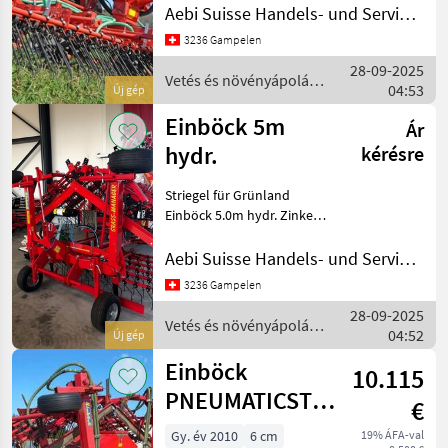
Stekro
m \* Zinken Ø 8 mm, 490
Aebi Suisse Handels- und Serviceorganisation SA
mm lang inkl. gefedertes
3236 Gampelen
Frontstreifblech verstellbar
Wölfleder
28-09-2025
pro Feld (f
Vetés és növényápolás
04:53
Új gép
Zagroda
/ Einböck
Einböck 5m
Ár
Metal-Technik
hydr.
kérésre
Gorenc
Striegel für Grünland
Einböck 5.0m hydr. Zinken
Mind a 22
490mm lang Ø 8mm
megjelenítése
Geferdestes Frontsteifblech
Aebi Suisse Handels- und Serviceorganisation SA
verstellbar Warntafeln mit
MARKETPLACE
3236 Gampelen
Halter u. Beleuchtung nach
28-09-2025
inten Schnellk
Kereskedői
Vetés és növényápolás
Marketplace
Apróhirdetések
04:52
Új gép
ajánlatok
/ Einböck
Einböck
10.115
PNEUMATICSTAR
€
600
Gy. év 2010
6 cm
19% ÁFA-val