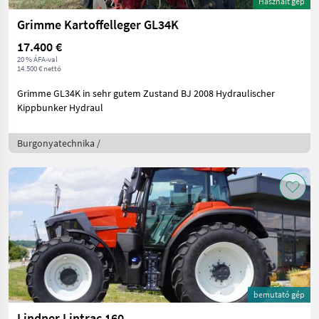
Használt gép
Grimme Kartoffelleger GL34K
17.400 €
20 % ÁFA-val
14.500 € nettó
Grimme GL34K in sehr gutem Zustand BJ 2008 Hydraulischer
Kippbunker Hydraul
Burgonyatechnika /
bemutató gép
Lindner Lintrac 160