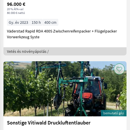
96.000 €
20 % ÁFA-val
80.000 € nettó
Gy. év 2023
150 h
400 cm
Väderstad Rapid RDA 400S Zwischenreifenpacker + Flügelpacker
Vorwerkzeug Syste
Vetés és növényápolás /
bemutató gép
Sonstige Vitiwald Druckluftentlauber