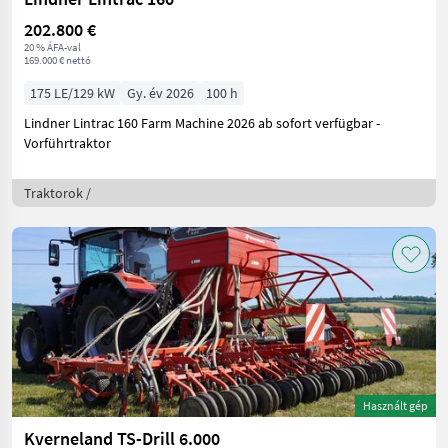
202.800 €
20 % ÁFA-val
169.000 € nettó
175 LE/129 kW
Gy. év 2026
100 h
Lindner Lintrac 160 Farm Machine 2026 ab sofort verfügbar -
Vorführtraktor
Traktorok /
Használt gép
Kverneland TS-Drill 6.000