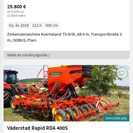
25.800 €
20 % ÁFA-val
21.500 € nettó
Gy. év 2018
212 h
600 cm
Zinkensämaschine Kverneland TS-Drill, AB 6 m, Transportbreite 3
m, ISOBUS, Plani
Vetés és növényápolás /
bemutató gép
Väderstad Rapid RDA 400S