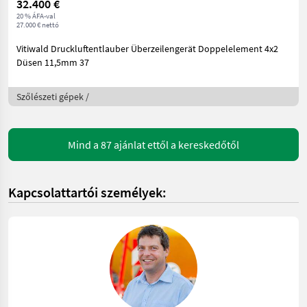
32.400 €
20 % ÁFA-val
27.000 € nettó
Vitiwald Druckluftentlauber Überzeilengerät Doppelelement 4x2
Düsen 11,5mm 37
Szőlészeti gépek /
Mind a 87 ajánlat ettől a kereskedőtől
Kapcsolattartói személyek: