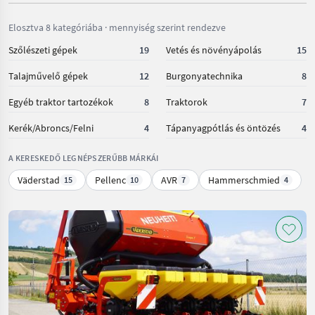
Elosztva 8 kategóriába · mennyiség szerint rendezve
Szőlészeti gépek
19
Vetés és növényápolás
15
Talajművelő gépek
12
Burgonyatechnika
8
Egyéb traktor tartozékok
8
Traktorok
7
Kerék/Abroncs/Felni
4
Tápanyagpótlás és öntözés
4
A KERESKEDŐ LEGNÉPSZERŰBB MÁRKÁI
Väderstad
Pellenc
AVR
Hammerschmied
15
10
7
4