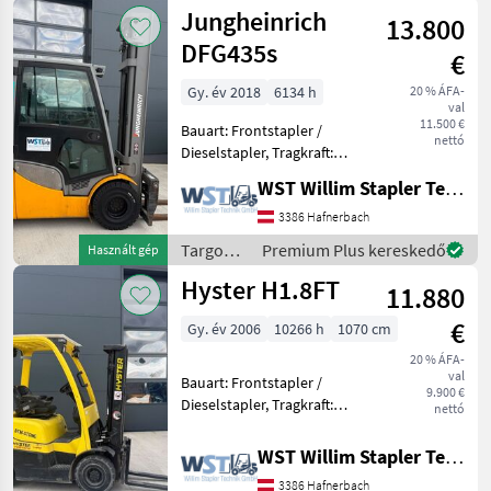
és
Jungheinrich
13.800
raktártechnika
/
DFG435s
€
Jungheinrich
Gy. év 2018
6134 h
20 % ÁFA-
val
11.500 €
Bauart: Frontstapler /
nettó
Dieselstapler, Tragkraft:
3500kg, Hubhöhe: 4300mm,
WST Willim Stapler Technik GmbH
Anbaugeräte:
Seitenschieber,
3386 Hafnerbach
Zinkenverstellgerät,
Targoncák
Premium Plus kereskedő
Használt gép
Sonderausstattung: 3.
és
Hyster H1.8FT
Ventil, 4. Ventil,
11.880
raktártechnika
/
€
Gy. év 2006
10266 h
1070 cm
Jungheinrich
20 % ÁFA-
val
Bauart: Frontstapler /
9.900 €
Dieselstapler, Tragkraft:
nettó
1800kg, Hubhöhe: 4450mm,
Bauhöhe: 2150mm,
WST Willim Stapler Technik GmbH
Freihub: 1500mm,
3386 Hafnerbach