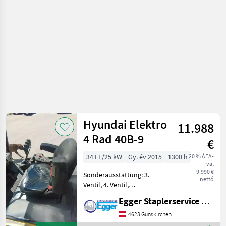
raktártechnika
/ Clark
Hyundai Elektro
11.988
4 Rad 40B-9
€
34 LE/25 kW
Gy. év 2015
1300 h
20 % ÁFA-
val
9.990 €
Sonderausstattung: 3.
nettó
Ventil, 4. Ventil,
Arbeitsscheinwerfer hinten,
Egger Staplerservice GmbH &Co KG
Arbeitsscheinwerfer vorn,
Dachabdeckung,
4623 Gunskirchen
Vollfreihub, Einpedal