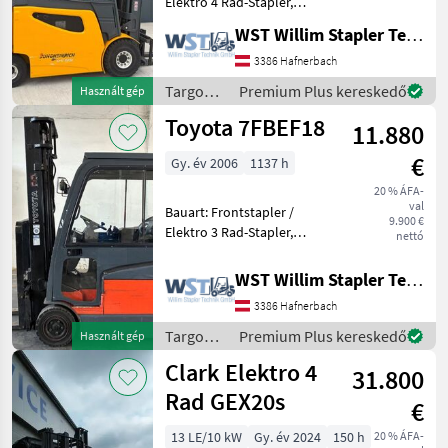
Elektro 4 Rad-Stapler,
Tragkraft: 2500kg, Hubhöhe:
WST Willim Stapler Technik GmbH
4700mm, Bauhöhe:
2250mm, Freihub: 1500mm,
3386 Hafnerbach
Gabellänge: 1150mm,
Targoncák
Premium Plus kereskedő
Használt gép
Batterie: PzS Bj. 2020 80V 62
és
Toyota 7FBEF18
11.880
raktártechnika
/
€
Gy. év 2006
1137 h
Jungheinrich
20 % ÁFA-
val
Bauart: Frontstapler /
9.900 €
Elektro 3 Rad-Stapler,
nettó
Tragkraft: 1800kg, Hubhöhe:
3700mm, Gabellänge:
WST Willim Stapler Technik GmbH
1150mm, Anbaugeräte:
3386 Hafnerbach
Seitenschieber,
Sonderausstattung: 3.
Targoncák
Premium Plus kereskedő
Használt gép
Ventil, 4.
és
Clark Elektro 4
31.800
raktártechnika
/ Toyota
Rad GEX20s
€
13 LE/10 kW
Gy. év 2024
150 h
20 % ÁFA-