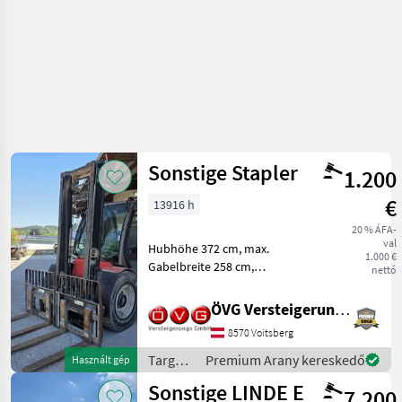
Sonstige Stapler
1.200
€
13916 h
20 % ÁFA-
val
Hubhöhe 372 cm, max.
1.000 €
Gabelbreite 258 cm,
nettó
Targoncák és
raktártechnika Targonca
ÖVG Versteigerungen
8570 Voitsberg
Targoncák
Premium Arany kereskedő
Használt gép
és
Sonstige LINDE E
7.200
raktártechnika