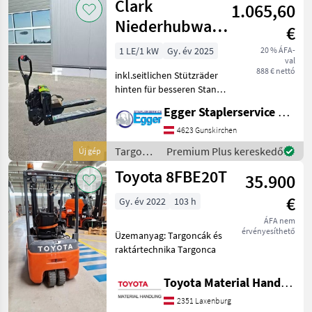
Clark
1.065,60
raktártechnika
/ Linde
Niederhubwagen
€
LWio15
1 LE/1 kW
Gy. év 2025
20 % ÁFA-
val
888 € nettó
inkl.seitlichen Stützräder
hinten für besseren Stand
Produktion: 2024/2025
Egger Staplerservice GmbH &Co KG
Üzemanyag: , Emelőerő
(kg): 0 - 1500, Oszlop típusa:
4623 Gunskirchen
Szabvány Targoncák és
Targoncák
Premium Plus kereskedő
Új gép
raktártechnika T
és
Toyota 8FBE20T
35.900
raktártechnika
/ Clark
€
Gy. év 2022
103 h
ÁFA nem
érvényesíthető
Üzemanyag: Targoncák és
raktártechnika Targonca
Toyota Material Handling Austria GmbH
2351 Laxenburg