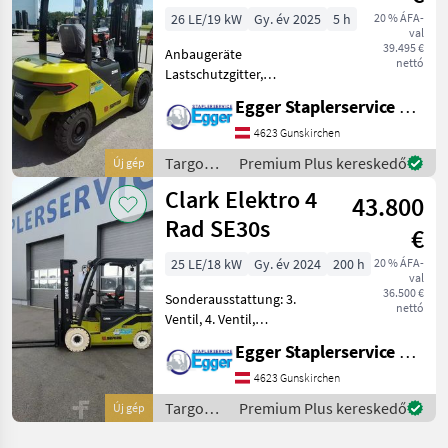
26 LE/19 kW
Gy. év 2025
5 h
20 % ÁFA-
val
39.495 €
Anbaugeräte
nettó
Lastschutzgitter,
Seitenschieber, 4.Ventil
Egger Staplerservice GmbH &Co KG
verschlaucht bis
Gabelträger
4623 Gunskirchen
Sonderausstattung 3.
Targoncák
Premium Plus kereskedő
Új gép
Ventil, 4. Ventil,
és
Clark Elektro 4
Arbeitsscheinwerfer hinten,
43.800
raktártechnika
Arbeits
/ Clark
Rad SE30s
€
25 LE/18 kW
Gy. év 2024
200 h
20 % ÁFA-
val
36.500 €
Sonderausstattung: 3.
nettó
Ventil, 4. Ventil,
Arbeitsscheinwerfer hinten,
Egger Staplerservice GmbH &Co KG
Arbeitsscheinwerfer vorn,
Lastschutzgitter,
4623 Gunskirchen
Magnetventil, Vollfreihub,
Targoncák
Premium Plus kereskedő
Új gép
CE Zertifikat, Einpedal,
és