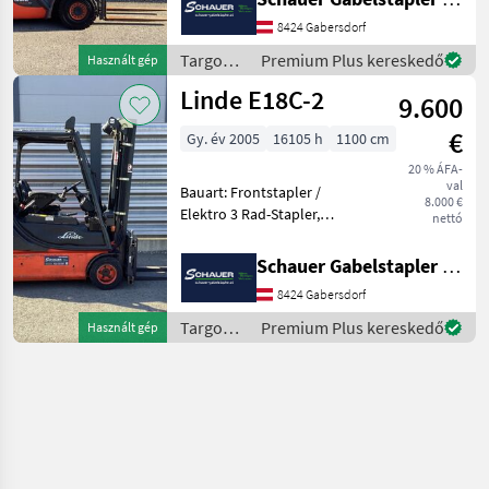
Bauhöhe: 2350mm,
Freihub: 1500mm,
8424 Gabersdorf
Gabellänge: 1100mm,
Targoncák
Premium Plus kereskedő
Használt gép
Batterie: Starter 12V ,
és
Linde E18C-2
Bereifung vor
9.600
raktártechnika
/ Linde
€
Gy. év 2005
16105 h
1100 cm
20 % ÁFA-
val
Bauart: Frontstapler /
8.000 €
Elektro 3 Rad-Stapler,
nettó
Tragkraft: 1800kg, Hubhöhe:
4770mm, Bauhöhe:
Schauer Gabelstapler GmbH
1950mm, Freihub: 1760mm,
8424 Gabersdorf
Batterie: NorthBatt PzS Bj.
2025 48V 625Ah Zustan
Targoncák
Premium Plus kereskedő
Használt gép
és
raktártechnika
/ Linde