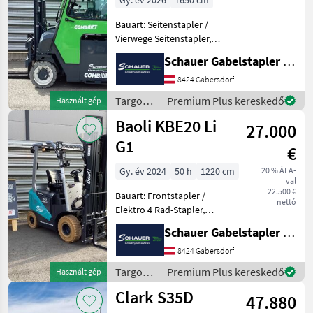
Gy. év 2026
1650 cm
Bauart: Seitenstapler /
Vierwege Seitenstapler,
Tragkraft: 4000kg, Hubhöhe:
Schauer Gabelstapler GmbH
6000mm, Bauhöhe:
2340mm, Freihub: 1880mm,
8424 Gabersdorf
Gabellänge: 1500mm,
Targoncák
Premium Plus kereskedő
Használt gép
Batterie: Energizing PzS 72
és
Baoli KBE20 Li
27.000
raktártechnika
/
G1
€
Combilift
Gy. év 2024
50 h
1220 cm
20 % ÁFA-
val
22.500 €
Bauart: Frontstapler /
nettó
Elektro 4 Rad-Stapler,
Tragkraft: 2000kg, Hubhöhe:
Schauer Gabelstapler GmbH
4850mm, Bauhöhe:
2220mm, Freihub: 1580mm,
8424 Gabersdorf
Gabellänge: 1200mm,
Targoncák
Premium Plus kereskedő
Használt gép
Batterie: Lithium-Ionen 80V
és
Clark S35D
2
47.880
raktártechnika