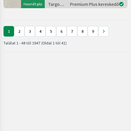
Targoncák
Premium Plus kereskedő
Használt gép
és
raktártechnika
/ Toyota
1
2
3
4
5
6
7
8
9
Találat
1
-
48
tól
1947
(Oldal 1 tól 41)