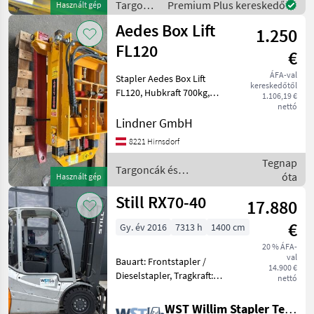
Targoncák
Premium Plus kereskedő
Használt gép
Üzemanyag: , Emelőerő
és
Aedes Box Lift
(kg): 3000
1.250
raktártechnika
/
FL120
€
Hyundai
ÁFA-val
Stapler Aedes Box Lift
kereskedőtől
FL120, Hubkraft 700kg,
1.106,19 €
Hubhöhe 1, 2m,
nettó
hydraulischer
Lindner GmbH
Seitenverschub, 1a-Zustand
8221 Hirnsdorf
Targoncák és
Tegnap
raktártechnika Targonca
Targoncák és
óta
Használt gép
raktártechnika / Aedes
Still RX70-40
17.880
€
Gy. év 2016
7313 h
1400 cm
20 % ÁFA-
val
Bauart: Frontstapler /
14.900 €
Dieselstapler, Tragkraft:
nettó
4000kg, Hubhöhe: 3680mm,
Bauhöhe: 2600mm,
WST Willim Stapler Technik GmbH