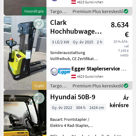
Sonderausstattung 3.
4623 Gunskirchen
Ventil, 4. Ventil,
Targoncák
Premium Plus kereskedő
Használt gép
Arbeitsscheinwerfer hinten,
és
Clark
Arbeitsscheinwerfer v
8.634
raktártechnika
/ Still
Hochhubwagen
€
SWX12
3 LE/2 kW
Gy. év 2025
2 h
20 % ÁFA-
val
7.195 €
Sonderausstattung
nettó
Vollfreihub, CE Zertifikat
Üzemanyag: , Emelőerő
Egger Staplerservice GmbH &Co KG
(kg): 0 - 1500, Oszlop típusa:
Hármas, Első targonca, :
4623 Gunskirchen
Első targonca Targoncák és
Targoncák
Premium Plus kereskedő
Új gép
raktártechnika T
és
Hyundai 50B-9
Ár
raktártechnika
/ Clark
kérésre
Gy. év 2022
304 h
1424 cm
Bauart: Frontstapler /
Elektro 4 Rad-Stapler,
Tragkraft: 5000kg, Hubhöhe: