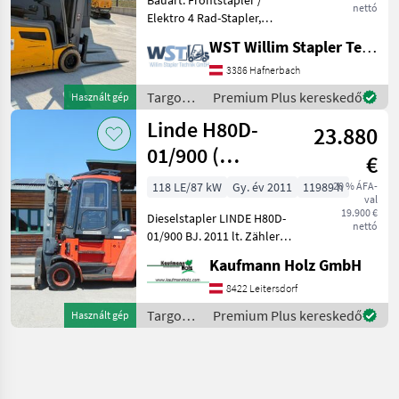
nettó
Elektro 4 Rad-Stapler,
Tragkraft: 2000kg, Hubhöhe:
WST Willim Stapler Technik GmbH
5000mm, Bauhöhe:
2235mm, Gabellänge:
3386 Hafnerbach
1150mm, Batterie: PzS Bj.
Targoncák
Premium Plus kereskedő
Használt gép
2018 48V 750Ah ,
és
Linde H80D-
Anbaugeräte
23.880
raktártechnika
/
01/900 (
€
Jungheinrich
Vollausstattung )
118 LE/87 kW
Gy. év 2011
11989 h
20 % ÁFA-
val
19.900 €
Dieselstapler LINDE H80D-
nettó
01/900 BJ. 2011 lt. Zähler
11.989 Stunden 8 Tonnen
Kaufmann Holz GmbH
Hubkraft bei 900mm LSP 3,
37 Meter Hubhöhe 3, 18
8422 Leitersdorf
Meter Masthöhe 3, 37 Meter
Targoncák
Premium Plus kereskedő
Használt gép
Schut
és
raktártechnika
/ Linde