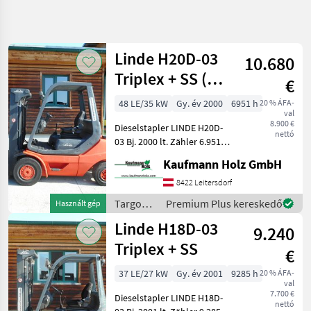
Keresés
pontosítása
Linde H20D-03
10.680
Kategória
Ország
Szűrők
3
Triplex + SS (
€
PERKINS )
1.947
48 LE/35 kW
Gy. év 2000
6951 h
20 % ÁFA-
AKTUÁLIS
Visszaállítás
eredmény
val
ÚTVONAL
8.900 €
megjelenítése
Dieselstapler LINDE H20D-
nettó
Mezőgazdasági
03 Bj. 2000 lt. Zähler 6.951
gépek/eszközök
Stunden 2 Tonnen Hubkraft
Kaufmann Holz GmbH
Targoncak Es
( baugleich 2, 5 Tonner ) 2,
Raktartechnika
22 Meter Bauhöhe 2, 03
8422 Leitersdorf
Meter Masthöhe 4, 25 Me
Targonca
Targoncák
Premium Plus kereskedő
Használt gép
és
Linde H18D-03
KATEGÓRIA
9.240
raktártechnika
KIVÁLASZTÁSA
/ Linde
Triplex + SS
€
Linde
791
37 LE/27 kW
Gy. év 2001
9285 h
20 % ÁFA-
val
7.700 €
Sonstige
219
Dieselstapler LINDE H18D-
nettó