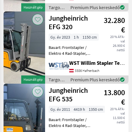
Gabellänge: 1100mm,
Anbaugeräte:
Targoncák
Premium Plus kereskedő
Használt gép
Seitenschieber, Sondera
és
Jungheinrich
32.280
raktártechnika
/ Hyster
EFG 320
€
Gy. év 2023
1 h
1150 cm
20 % ÁFA-
val
26.900 €
Bauart: Frontstapler /
nettó
Elektro 4 Rad-Stapler,
Tragkraft: 2000kg, Hubhöhe:
WST Willim Stapler Technik GmbH
5000mm, Bauhöhe:
2235mm, Freihub: 1650mm,
3386 Hafnerbach
Gabellänge: 1150mm,
Targoncák
Premium Plus kereskedő
Használt gép
Batterie: PzS Bj. 2023 48V 75
és
Jungheinrich
13.800
raktártechnika
/
EFG 535
€
Jungheinrich
Gy. év 2011
4419 h
1350 cm
20 % ÁFA-
val
11.500 €
Bauart: Frontstapler /
nettó
Elektro 4 Rad-Stapler,
Tragkraft: 3500kg, Hubhöhe: