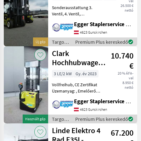
val
26.500 €
Sonderausstattung 3.
nettó
Ventil, 4. Ventil,
Arbeitsscheinwerfer hinten,
Egger Staplerservice GmbH &Co KG
Arbeitsscheinwerfer vorn,
Dachabdeckung,
4623 Gunskirchen
Frontscheibe, Halbkabine,
Targoncák
Premium Plus kereskedő
Új gép
Lastschutzgitter, Vollfreihu
és
Clark
10.740
raktártechnika
/ Clark
Hochhubwagen
€
SWX16
3 LE/2 kW
Gy. év 2023
20 % ÁFA-
val
8.950 €
Vollfreihub, CE Zertifikat
nettó
Üzemanyag: , Emelőerő
(kg): 1500 - 3000, Oszlop
Egger Staplerservice GmbH &Co KG
típusa: Hármas, Első
targonca, : Első targonca
4623 Gunskirchen
Targoncák és
Targoncák
Premium Plus kereskedő
Használt gép
raktártechnika Targonca
és
Linde Elektro 4
67.200
raktártechnika
/ Clark
Rad E35L-