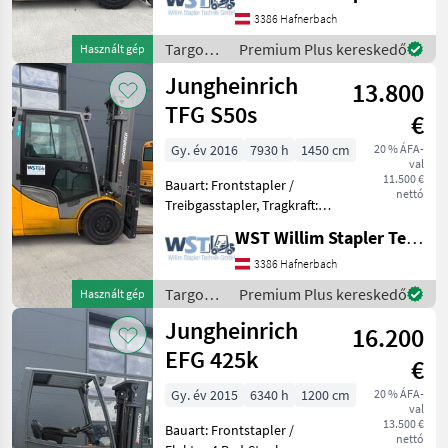
Freihub: 150mm,
3386 Hafnerbach
Gabellänge: 1200mm,
Bereifung vorne:
Targoncák
Premium Plus kereskedő
Használt gép
Superelastik Einfach
és
Jungheinrich
13.800
raktártechnika
/ Still
TFG S50s
€
Gy. év 2016
7930 h
1450 cm
20 % ÁFA-
val
11.500 €
Bauart: Frontstapler /
nettó
Treibgasstapler, Tragkraft:
5000kg, Hubhöhe: 3740mm,
WST Willim Stapler Technik GmbH
Bauhöhe: 2750mm,
Freihub: 150mm,
3386 Hafnerbach
Gabellänge: 2400mm,
Targoncák
Premium Plus kereskedő
Használt gép
Bereifung vorne:
és
Jungheinrich
Superelastik Einfac
16.200
raktártechnika
/
EFG 425k
€
Jungheinrich
Gy. év 2015
6340 h
1200 cm
20 % ÁFA-
val
13.500 €
Bauart: Frontstapler /
nettó