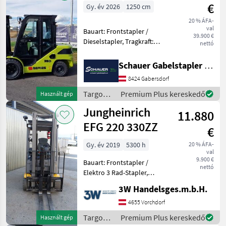
/ Baoli
€
Gy. év 2026
1250 cm
20 % ÁFA-
val
Bauart: Frontstapler /
39.900 €
Dieselstapler, Tragkraft:
nettó
3500kg, Hubhöhe: 4620mm,
Bauhöhe: 2200mm,
Schauer Gabelstapler GmbH
Freihub: 981mm,
8424 Gabersdorf
Gabellänge: 1220mm,
Bereifung vorne:
Targoncák
Premium Plus kereskedő
Használt gép
Superelastik Einfach
és
Jungheinrich
11.880
raktártechnika
/ Clark
EFG 220 330ZZ
€
Gy. év 2019
5300 h
20 % ÁFA-
val
9.900 €
Bauart: Frontstapler /
nettó
Elektro 3 Rad-Stapler,
Tragkraft: 2000kg, Hubhöhe:
3W Handelsges.m.b.H.
3300mm, Batterie: 48V
750Ah , Anbaugeräte:
4655 Vorchdorf
Seitenschieber, Emelőerő
Targoncák
Premium Plus kereskedő
Használt gép
(kg): 1500 - 3000, Üzem