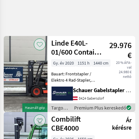
Linde E40L-
29.976
01/600 Container
€
Version
Gy. év 2020
1151 h
1440 cm
20 % ÁFA-
val
24.980 €
Bauart: Frontstapler /
nettó
Elektro 4 Rad-Stapler,
Tragkraft: 4000kg, Hubhöhe:
Schauer Gabelstapler GmbH
4225mm, Bauhöhe:
2220mm, Freihub: 1350mm,
8424 Gabersdorf
Gabellänge: 1500mm,
Targoncák
Premium Plus kereskedő
Használt gép
Batterie: CEIL Battery
és
Combilift
System
Ár
raktártechnika
/ Linde
CBE4000
kérésre