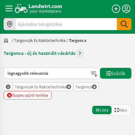
Ajánlatok böngészése
/
Targoncák És Raktártechnika
/
Targonca
Targonca - új és használt vásárlás
Így van sorba rendezve a Landwirt.com-on
Szűrők
x
x
x
Targoncak Es Raktartechnika
Targonca
x
Összes szűrő törlése
Lista
Rács