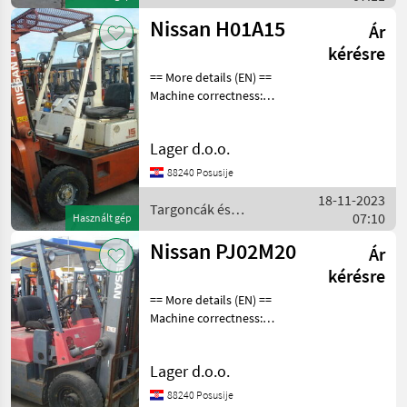
raktártechnika / Nissan
Nissan H01A15
Ár
kérésre
== More details (EN) ==
Machine correctness:
Correct Crane
height/length: 3 m
Lager d.o.o.
TRANSMISSION -
AUTOMATIC Üzemanyag:
88240 Posusije
Benzin Targoncák és
18-11-2023
raktártechnika Targonca
Targoncák és
07:10
Használt gép
raktártechnika / Nissan
Nissan PJ02M20
Ár
kérésre
== More details (EN) ==
Machine correctness:
Correct Crane
height/length: 3 m
Lager d.o.o.
Üzemanyag: Benzin
Targoncák és
88240 Posusije