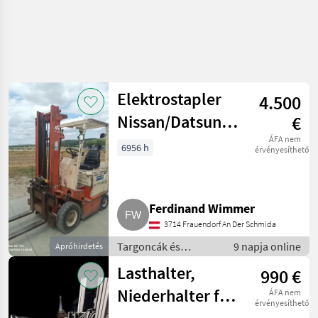
Elektrostapler
4.500
Nissan/Datsun
€
EB01
ÁFA nem
6956 h
érvényesíthető
Ferdinand Wimmer
3714 Frauendorf An Der Schmida
Targoncák és
9 napja online
Apróhirdetés
raktártechnika /
Lasthalter,
990 €
Targonca
Niederhalter für
ÁFA nem
érvényesíthető