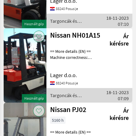
Lager d.o.o.
TIRES Üzemanyag: Benzin
Targoncák és
88240 Posusije
raktártechnika Targonca
18-11-2023
Targoncák és
07:10
Használt gép
raktártechnika / Nissan
Nissan NH01A15
Ár
kérésre
== More details (EN) ==
Machine correctness:
Correct Üzemanyag: Benzin
Targoncák és
Lager d.o.o.
raktártechnika Targonca
88240 Posusije
18-11-2023
Targoncák és
07:09
Használt gép
raktártechnika / Nissan
Nissan PJ02
Ár
kérésre
5160 h
== More details (EN) ==