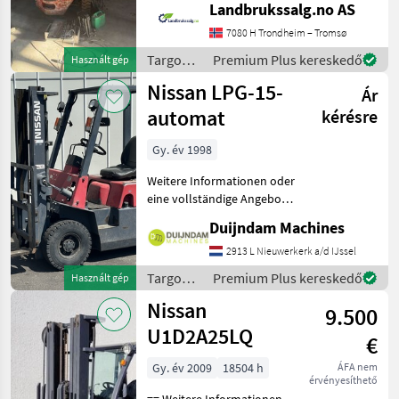
Landbrukssalg.no AS
approx. 35, 000 Repair
object Max height: 370 cm
7080 H Trondheim – Tromsø
Max lifting capacity: 2700 kg
Targoncák
Premium Plus kereskedő
Használt gép
Ready for
és
Nissan LPG-15-
Ár
raktártechnika
/ Nissan
automat
kérésre
Gy. év 1998
Weitere Informationen oder
eine vollständige Angebot?
Fragen Sie das einfach und
Duijndam Machines
schnell an auf unsere
Duijndam Machines
2913 L Nieuwerkerk a/d IJssel
Website! Sie können uns
Targoncák
Premium Plus kereskedő
Használt gép
auch anrufen.Alle zu
és
Nissan
9.500
raktártechnika
/ Nissan
U1D2A25LQ
€
Gy. év 2009
18504 h
ÁFA nem
érvényesíthető
== Weitere Informationen