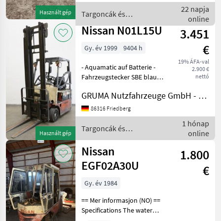
techniczny Bardzo dobry,
22 napja
Használt gép
Targoncák és
stan optyczny dobry. Pr
online
raktártechnika / Nissan
Nissan N01L15U
3.451
€
Gy. év 1999
9404 h
19% ÁFA-val
- Aquamatic auf Batterie -
2.900 €
Fahrzeugstecker SBE blau -
nettó
vertikaler Batteriewechsel -
GRUMA Nutzfahrzeuge GmbH - Staplertechnik
Fahrzeug:
Einfachzusatzhydraulik -
86316 Friedberg
Mast:
1 hónap
Einfachzusatzhydraulik -
Targoncák és
online
Használt gép
Seitenschieber,
raktártechnika / Nissan
Nissan
1.800
EGF02A30U
€
Gy. év 1984
== Mer informasjon (NO) ==
Specifications The water
pump is broken Hours: