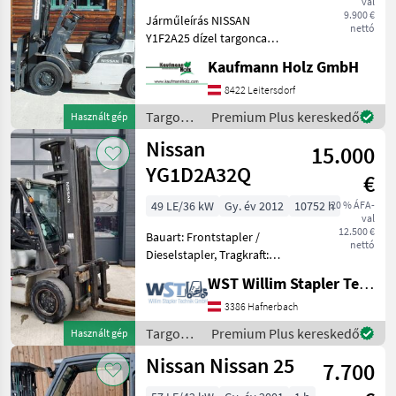
val
Marketplace
Apróhirdetések
ajánlatok
9.900 €
Járműleírás NISSAN
nettó
Y1F2A25 dízel targonca
Gyártási év: 2011 Mérőóra
Kaufmann Holz GmbH
állása: 11 421 óra 2, 5
tonnás teherbírás 2, 12
8422 Leitersdorf
méteres építési magasság 4,
Targoncák
Premium Plus kereskedő
Használt gép
75 méteres emelési mag
és
Nissan
15.000
raktártechnika
/ Nissan
YG1D2A32Q
€
49 LE/36 kW
Gy. év 2012
10752 h
20 % ÁFA-
val
12.500 €
Bauart: Frontstapler /
nettó
Dieselstapler, Tragkraft:
3200kg, Hubhöhe: 5500mm,
WST Willim Stapler Technik GmbH
Emelőerő (kg): 3000 - 5000,
Oszlop típusa: Hármas,
3386 Hafnerbach
Üzemanyag: Diesel
Targoncák
Premium Plus kereskedő
Használt gép
Targoncák és raktártech
és
Nissan Nissan 25
7.700
raktártechnika
/ Nissan