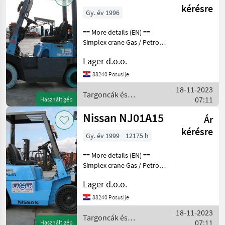
/ Nissan
kérésre
Gy. év 1996
== More details (EN) ==
Simplex crane Gas / Petrol
Üzemanyag: Hibrid
Lager d.o.o.
Targoncák és
raktártechnika Targonca
88240 Posusije
18-11-2023
Targoncák és
07:11
Használt gép
raktártechnika / Nissan
Nissan NJ01A15
Ár
kérésre
Gy. év 1999
12175 h
== More details (EN) ==
Simplex crane Gas / Petrol
Üzemanyag: Hibrid
Lager d.o.o.
Targoncák és
raktártechnika Targonca
88240 Posusije
18-11-2023
Targoncák és
07:11
Használt gép