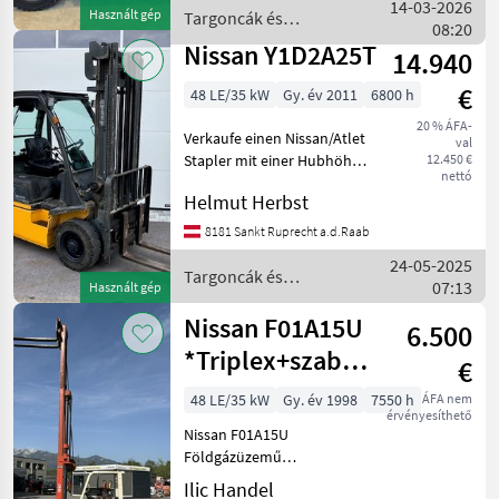
Einfach , Bereifung hinten:
14-03-2026
Használt gép
Targoncák és
Vollgummi Einfac
08:20
raktártechnika / Nissan
Nissan Y1D2A25T
14.940
€
48 LE/35 kW
Gy. év 2011
6800 h
20 % ÁFA-
Verkaufe einen Nissan/Atlet
val
Stapler mit einer Hubhöhe
12.450 €
nettó
von 4000 mm Duplex Mast
Helmut Herbst
mit Seitenverschub, 4
Steuerkreise, Bauhöhe 2600
8181 Sankt Ruprecht a.d.Raab
mm Beleuchtung vorne
24-05-2025
und hinten, Re
Targoncák és
07:13
Használt gép
raktártechnika / Nissan
Nissan F01A15U
6.500
*Triplex+szabad
€
úthossz*Top
48 LE/35 kW
Gy. év 1998
7550 h
ÁFA nem
érvényesíthető
Nissan F01A15U
Földgázüzemű
homlokrakodó Gyártási év:
Ilic Handel