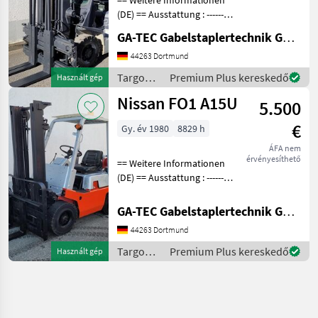
(DE) == Ausstattung : ----------
--- - Schutzdach - 3. Ventil -
GA-TEC Gabelstaplertechnik GmbH
4. Ventil - Frontscheibe -
Dachabdeckung -
44263 Dortmund
Vollfreihub -
Targoncák
Premium Plus kereskedő
Használt gép
Arbeitsscheinwerf
és
Nissan FO1 A15U
5.500
raktártechnika
/ Nissan
€
Gy. év 1980
8829 h
ÁFA nem
érvényesíthető
== Weitere Informationen
(DE) == Ausstattung : ----------
--- - Schutzdach - 3. Ventil
Anbaugeräte : ------------- -
GA-TEC Gabelstaplertechnik GmbH
Seitenschieber -
44263 Dortmund
Lastschutzgitter Baujahr un
Targoncák
Premium Plus kereskedő
Használt gép
és
raktártechnika
/ Nissan