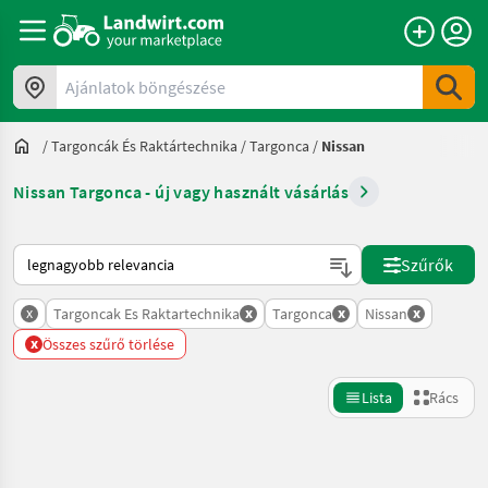
Ajánlatok böngészése
/
Targoncák És Raktártechnika
/
Targonca
/
Nissan
Nissan Targonca - új vagy használt vásárlás
Így van sorba rendezve a Landwirt.com-on
Szűrők
x
x
x
x
Targoncak Es Raktartechnika
Targonca
Nissan
x
Összes szűrő törlése
Lista
Rács