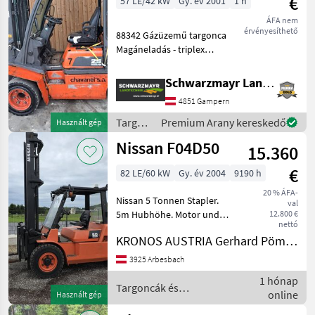
€
57 LE/42 kW
Gy. év 2001
1 h
ÁFA nem
érvényesíthető
88342 Gázüzemű targonca
Magáneladás - triplex
emelőoszlopokkal - szabad
emeléssel - 4, 7 m emelési
Schwarzmayr Landtechnik GmbH - Gampern
magassággal - ikerkerékkel
4851 Gampern
- hidraulikus oldalirányú
eltolá
Targoncák
Premium Arany kereskedő
Használt gép
és
Nissan F04D50
15.360
raktártechnika
/
€
82 LE/60 kW
Gy. év 2004
9190 h
Nissan
20 % ÁFA-
Nissan 5 Tonnen Stapler.
val
5m Hubhöhe. Motor und
12.800 €
nettó
Antrieb ohne Ölverlußt.
KRONOS AUSTRIA Gerhard Pömmer e.U.
Hydraulischer
Seitenschieber. Gabellänge
3925 Arbesbach
1200mm. Neu Bereift und
1 hónap
lackiert. Üzemanyag: Diesel,
Targoncák és
online
Használt gép
E
raktártechnika / Nissan