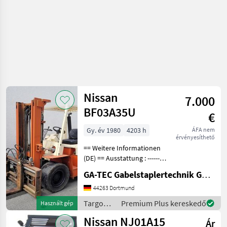
Nissan
7.000
BF03A35U
€
Gy. év 1980
4203 h
ÁFA nem
érvényesíthető
== Weitere Informationen
(DE) == Ausstattung : ----------
--- - Schutzdach - 3. Ventil -
GA-TEC Gabelstaplertechnik GmbH
4. Ventil Anbaugeräte : -------
------ - Zinkenversteller -
44263 Dortmund
Teleskopzinken
Targoncák
Premium Plus kereskedő
Használt gép
és
Nissan NJ01A15
Ár
raktártechnika