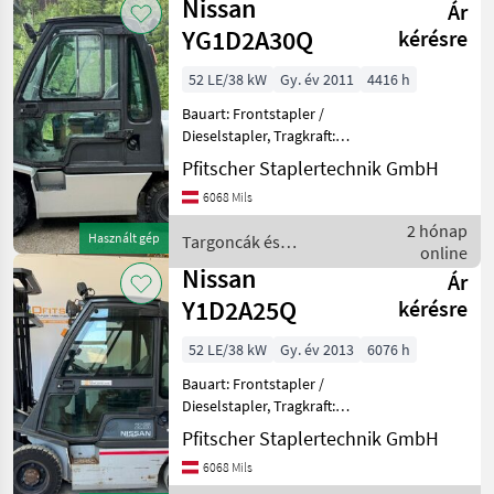
Nissan
Ár
YG1D2A30Q
kérésre
52 LE/38 kW
Gy. év 2011
4416 h
Bauart: Frontstapler /
Dieselstapler, Tragkraft:
3000kg, Hubhöhe: 5150mm,
Pfitscher Staplertechnik GmbH
Bauhöhe: 2300mm,
6068 Mils
Freihub: 1350mm,
Gabellänge: 1200mm,
2 hónap
Használt gép
Targoncák és
Bereifung vorne: Vollgummi
online
raktártechnika / Nissan
Einfach ,
Nissan
Ár
Y1D2A25Q
kérésre
52 LE/38 kW
Gy. év 2013
6076 h
Bauart: Frontstapler /
Dieselstapler, Tragkraft:
2500kg, Hubhöhe: 5250mm,
Pfitscher Staplertechnik GmbH
Gabellänge: 1200mm,
6068 Mils
Bereifung vorne: Vollgummi