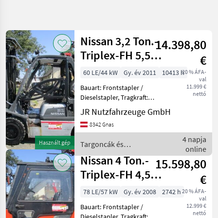
Keresés
pontosítása
Nissan 3,2 Ton.-
14.398,80
Kategória
Ország
Szűrők
4
Triplex-FH 5,5m
€
+ Seitenschieber
60 LE/44 kW
Gy. év 2011
10413 h
20 % ÁFA-
33 eredmény
AKTUÁLIS
Visszaállítás
val
ÚTVONAL
megjelenítése
11.999 €
Bauart: Frontstapler /
nettó
Mezőgazdasági
Dieselstapler, Tragkraft:
gépek/eszközök
3200kg, Hubhöhe: 5550mm,
JR Nutzfahrzeuge GmbH
Bauhöhe: 2600mm,
Targoncak Es
8342 Gnas
Raktartechnika
Bereifung vorne: Vollgummi
Einfach 80 - 100% ,
4 napja
Targonca
Használt gép
Targoncák és
Bereifung hinten:
online
raktártechnika / Nissan
Nissan
Vollgummi
Nissan 4 Ton.-
15.598,80
Triplex-FH 4,5m
KATEGÓRIA
€
KIVÁLASZTÁSA
+ Seitenschieber
78 LE/57 kW
Gy. év 2008
2742 h
20 % ÁFA-
val
Nissan
12.999 €
Bauart: Frontstapler /
nettó
Dieselstapler, Tragkraft: