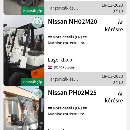
raktártechnika Targonca
18-11-2023
Targoncák és
07:10
Használt gép
raktártechnika / Nissan
Nissan NH02M20
Ár
kérésre
== More details (EN) ==
Machine correctness:
Correct Crane
height/length: 3 m
Lager d.o.o.
Üzemanyag: Benzin
Targoncák és
88240 Posusije
raktártechnika Targonca
18-11-2023
Targoncák és
07:10
Használt gép
raktártechnika / Nissan
Nissan PH02M25
Ár
kérésre
== More details (EN) ==
Machine correctness:
Correct Crane
height/length: 4 m W -