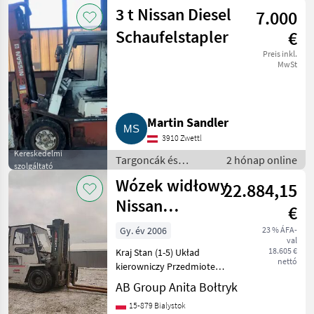
raktártechnika /
3 t Nissan Diesel
7.000
Targonca
Schaufelstapler
€
Preis inkl.
MwSt
Martin Sandler
3910 Zwettl
Kereskedelmi
Targoncák és
2 hónap online
szolgáltató
raktártechnika /
Wózek widłowy
22.884,15
Targonca
Nissan
€
Jf05H60Pu
Gy. év 2006
23 % ÁFA-
val
18.605 €
Kraj Stan (1-5) Układ
nettó
kierowniczy Przedmiotem
ogłoszenia jest używany
AB Group Anita Bołtryk
wózek widłowy z napędem
15-879 Bialystok
LPG JF05H60PU. Stan