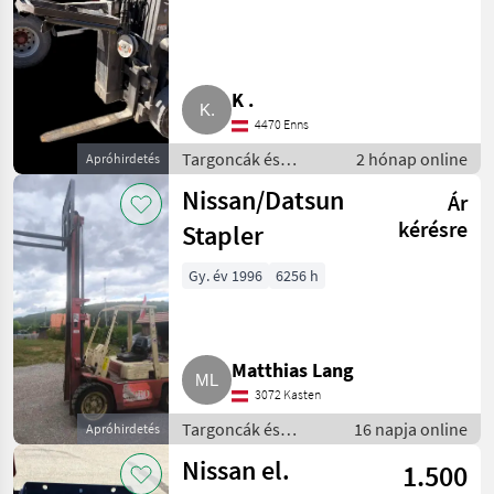
Stapler
K .
4470 Enns
Targoncák és
2 hónap online
Apróhirdetés
raktártechnika /
Nissan/Datsun
Ár
Targonca
kérésre
Stapler
Gy. év 1996
6256 h
Matthias Lang
3072 Kasten
Targoncák és
16 napja online
Apróhirdetés
raktártechnika /
Nissan el.
1.500
Targonca