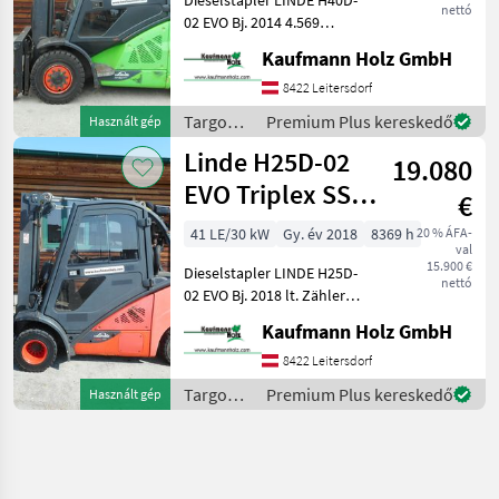
nettó
02 EVO Bj. 2014 4.569
Stunden ( Stunden sind
Kaufmann Holz GmbH
bestätigt per Auslesung ) 55
KW 4 Tonnen Hubkraft 2, 40
8422 Leitersdorf
Meter Bauhöhe 4, 67 Meter
Targoncák
Premium Plus kereskedő
Használt gép
Hubh
és
Linde H25D-02
19.080
raktártechnika
/ Linde
EVO Triplex SS
€
4.Kreis
41 LE/30 kW
Gy. év 2018
8369 h
20 % ÁFA-
val
Zwillingsreifen
15.900 €
Dieselstapler LINDE H25D-
nettó
02 EVO Bj. 2018 lt. Zähler
8.369 Stunden 30 KW 2, 5
Kaufmann Holz GmbH
Tonnen Hubkraft 2, 20
Meter Bauhöhe 4, 86 Meter
8422 Leitersdorf
Hubhöhe -
Targoncák
Premium Plus kereskedő
Használt gép
Triplexfreihubmast
és
raktártechnika
/ Linde