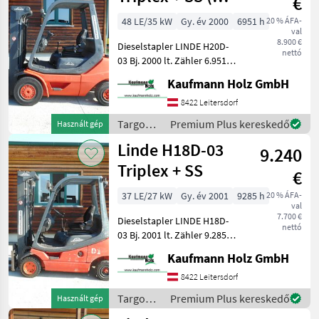
€
20
PERKINS )
PH
48 LE/35 kW
Gy. év 2000
6951 h
20 % ÁFA-
386
val
8.900 €
Dieselstapler LINDE H20D-
E
nettó
03 Bj. 2000 lt. Zähler 6.951
25
Stunden 2 Tonnen Hubkraft
387
Kaufmann Holz GmbH
( baugleich 2, 5 Tonner ) 2,
Összes
22 Meter Bauhöhe 2, 03
8422 Leitersdorf
megjelenítése
Meter Masthöhe 4, 25 Me
Targoncák
Premium Plus kereskedő
Használt gép
MARKETPLACE
és
Linde H18D-03
9.240
raktártechnika
Kereskedői
/ Linde
Triplex + SS
Marketplace
Apróhirdetések
€
ajánlatok
37 LE/27 kW
Gy. év 2001
9285 h
20 % ÁFA-
val
7.700 €
Dieselstapler LINDE H18D-
nettó
03 Bj. 2001 lt. Zähler 9.285
Stunden 1, 8 Tonnen
Kaufmann Holz GmbH
Hubkraft 2, 12 Meter
Bauhöhe 4, 60 Meter
8422 Leitersdorf
Hubhöhe 27 KW VW-Motor -
Targoncák
Premium Plus kereskedő
Használt gép
Triplexfreihubm
és