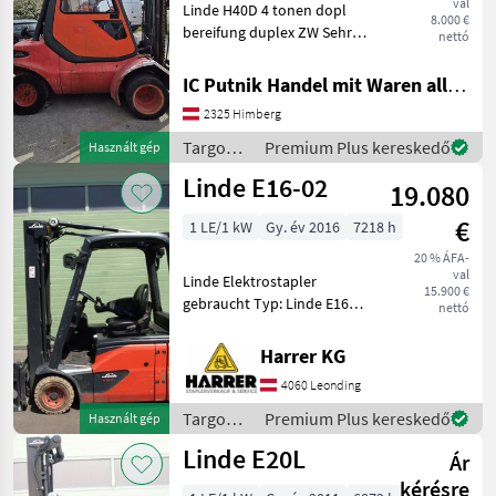
val
Linde H40D 4 tonen dopl
8.000 €
bereifung duplex ZW Sehr
nettó
gut zustand Targoncák és
raktártechnika Targonca
IC Putnik Handel mit Waren alle Art
2325 Himberg
Targoncák
Premium Plus kereskedő
Használt gép
és
Linde E16-02
19.080
raktártechnika
/ Linde
€
1 LE/1 kW
Gy. év 2016
7218 h
20 % ÁFA-
val
Linde Elektrostapler
15.900 €
gebraucht Typ: Linde E16-
nettó
02 Nenntragfähigkeit: 1600
kg - Triplex Mast - Bauhöhe:
Harrer KG
2110 mm - Dachscheibe -
4060 Leonding
Hubhöhe: 4640 mm - Freihu
Targoncák
Premium Plus kereskedő
Használt gép
és
Linde E20L
Ár
raktártechnika
/ Linde
kérésre