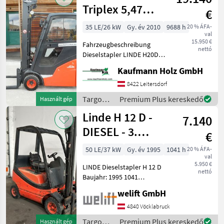
/ Linde
Triplex 5,47
€
Meter
35 LE/26 kW
Gy. év 2010
9688 h
20 % ÁFA-
val
15.950 €
Fahrzeugbeschreibung
nettó
Dieselstapler LINDE H20D-
01 BJ. 2010 lt. Zähler 9.688
Kaufmann Holz GmbH
Stunden 2 Tonnen Hubkraft
2, 44 Meter Bauhöhe 5, 57
8422 Leitersdorf
Meter Hubhöhe 26 KW VW-
Targoncák
Premium Plus kereskedő
Használt gép
Mo
és
Linde H 12 D -
7.140
raktártechnika
/ Linde
DIESEL - 3.
€
Steuerkreis !!!
50 LE/37 kW
Gy. év 1995
1041 h
20 % ÁFA-
val
5.950 €
LINDE Dieselstapler H 12 D
nettó
Baujahr: 1995 1041
Betriebsstunden laut
welift GmbH
Zähler Tragkraft: 1200 kg
Hubmast: Duplex-Freisicht
4840 Vöcklabruck
Hubhöhe: 3200 mm
Targoncák
Premium Plus kereskedő
Használt gép