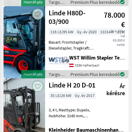
Targoncák
Premium Plus kereskedő
Használt gép
Zinkenverstellgerät,
és
Linde H80D-
Emelőerő (kg): 5000
78.000
raktártechnika
/ Linde
03/900
€
116 LE/85 kW
Gy. év 2020
13314 h
20 % ÁFA-
2190 cm
val
65.000 €
Bauart: Frontstapler /
nettó
Dieselstapler, Tragkraft:
8000kg, Hubhöhe: 3150mm,
WST Willim Stapler Technik GmbH
Gabellänge: 2400mm,
Anbaugerätebeschreibung:
3386 Hafnerbach
Zinkenverstellgerät mit
Targoncák
Premium Plus kereskedő
Használt gép
Ventilblockseitenschie
és
Linde H 20 D-01
Ár
raktártechnika
/ Linde
kérésre
35 LE/26 kW
Gy. év 2017
3, 4 t, Masttype: Dupelx,
Hubhöhe: 3140 mm,
Gabellänge: 1040 mm,
Gabelbreite: 100 mm,
Kleinheider Baumaschinenhandel GmbH.