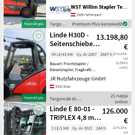
Tragkraft: 2500kg, Hubhöhe:
WST Willim Stapler Technik GmbH
5330mm, Gabellänge:
1600mm, Bereifung vorne:
3386 Hafnerbach
Superelastik Einfach Neu ,
Targoncák
Premium Plus kereskedő
Használt gép
Bereifung hinten: S
és
Linde H30D -
13.198,80
raktártechnika
/ Linde
Seitenschieber +
€
Duplex-Freihub
59 LE/43 kW
Gy. év 2007
2667 h
20 % ÁFA-
val
3,5m
10.999 €
Bauart: Frontstapler /
nettó
Dieselstapler, Tragkraft:
3000kg, Hubhöhe: 3500mm,
JR Nutzfahrzeuge GmbH
Bauhöhe: 2630mm,
8342 Gnas
Bereifung vorne: Vollgummi
Einfach 80 - 100% ,
21 napja
Használt gép
Targoncák és
Bereifung hinten:
online
raktártechnika / Linde
Vollgummi
Linde E 80-01 -
126.000
TRIPLEX 4,8 m -
€
SS - ZVG - 264
1 LE/1 kW
Gy. év 2021
264 h
20 % ÁFA-
val
Bts. !!