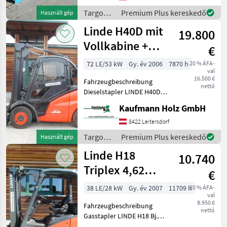
Bauhöhe 3, 21 Meter
Targoncák
Premium Plus kereskedő
Használt gép
Hubhöhe
és
Linde H40D mit
19.800
raktártechnika
/ Linde
Vollkabine +
€
Rußfilter +
72 LE/53 kW
Gy. év 2006
7870 h
20 % ÁFA-
val
Seitenschieber
16.500 €
Fahrzeugbeschreibung
nettó
Dieselstapler LINDE H40D
Bj. 2006 lt. Zähler 7.870
Kaufmann Holz GmbH
Stunden 4 Tonnen Hubkraft
3, 65 Meter Hubhöhe 2, 66
8422 Leitersdorf
Meter Bauhöhe 53 KW VW-
Targoncák
Premium Plus kereskedő
Használt gép
Motor
és
Linde H18
10.740
raktártechnika
/ Linde
Triplex 4,62
€
Meter +
38 LE/28 kW
Gy. év 2007
11709 h
20 % ÁFA-
val
Seitenschieber
8.950 €
Fahrzeugbeschreibung
nettó
Gasstapler LINDE H18 Bj.
2007 lt. Zähler 11.709