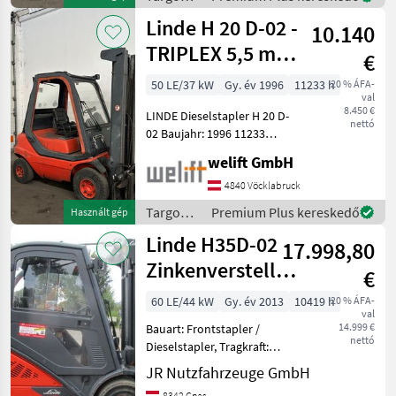
Bauhöhe: 2070 mm Ber
és
Linde H 20 D-02 -
10.140
raktártechnika
/ Linde
TRIPLEX 5,5 m -
€
SEITENSCHIEBER
50 LE/37 kW
Gy. év 1996
11233 h
20 % ÁFA-
val
!!!
8.450 €
LINDE Dieselstapler H 20 D-
nettó
02 Baujahr: 1996 11233
Betriebsstunden Tragkraft:
welift GmbH
2000 kg Hubmast: TRIPLEX-
Freihub Hubhöhe: 5500 mm
4840 Vöcklabruck
Bauhöhe: 2450 mm
Targoncák
Premium Plus kereskedő
Használt gép
Freihub: 18
és
Linde H35D-02
17.998,80
raktártechnika
/ Linde
Zinkenversteller
€
+ Seitenschieber
60 LE/44 kW
Gy. év 2013
10419 h
20 % ÁFA-
val
14.999 €
Bauart: Frontstapler /
nettó
Dieselstapler, Tragkraft:
3500kg, Hubhöhe: 4800mm,
JR Nutzfahrzeuge GmbH
Bauhöhe: 2200mm,
8342 Gnas