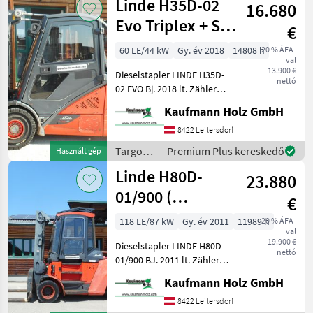
Linde H35D-02
16.680
raktártechnika
/ Linde
Evo Triplex + SS
€
+ 4. Kreis +
60 LE/44 kW
Gy. év 2018
14808 h
20 % ÁFA-
val
KLIMA
13.900 €
Dieselstapler LINDE H35D-
nettó
02 EVO Bj. 2018 lt. Zähler
14.808 Stunden 3, 5 Tonnen
Kaufmann Holz GmbH
Hubkraft 4, 65 Meter
Hubhöhe 2, 19 Meter
8422 Leitersdorf
Bauhöhe 44 KW -
Targoncák
Premium Plus kereskedő
Használt gép
Triplexfreihubmast
és
Linde H80D-
23.880
raktártechnika
/ Linde
01/900 (
€
Vollausstattung )
118 LE/87 kW
Gy. év 2011
11989 h
20 % ÁFA-
val
19.900 €
Dieselstapler LINDE H80D-
nettó
01/900 BJ. 2011 lt. Zähler
11.989 Stunden 8 Tonnen
Kaufmann Holz GmbH
Hubkraft bei 900mm LSP 3,
37 Meter Hubhöhe 3, 18
8422 Leitersdorf