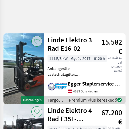
Linde Elektro 3
15.582
Rad E16-02
€
11 LE/8 kW
Gy. év 2017
6120 h
20 % ÁFA-
val
12.985 €
Anbaugeräte
nettó
Lastschutzgitter,
Seitenschieber, integrierter
Egger Staplerservice GmbH &Co KG
Seitenschieber
Sonderausstattung 3.
4623 Gunskirchen
Ventil, Arbeitsscheinwerfer
Targoncák
Premium Plus kereskedő
Használt gép
hinten, Arbeitsscheinwerfer
és
Linde Elektro 4
vorn,
67.200
raktártechnika
/ Linde
Rad E35L-
€
01/1252
20 % ÁFA-