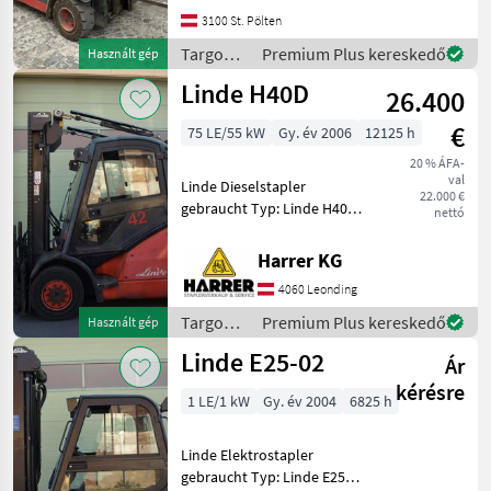
Gabeldicke: 40 mm,
3100 St. Pölten
Gabelträger: 985 mm,
Vollkabine mit Heizung,
Targoncák
Premium Plus kereskedő
Használt gép
Seitenschieber
és
Linde H40D
26.400
raktártechnika
/ Linde
€
75 LE/55 kW
Gy. év 2006
12125 h
20 % ÁFA-
val
Linde Dieselstapler
22.000 €
gebraucht Typ: Linde H40D
nettó
Nenntragfähigkeit: 4000 kg -
Duplex Mast - Bauhöhe:
Harrer KG
2720 mm - Vollkabine inkl.
4060 Leonding
Heizung - Hubhöhe: 3700
mm
Targoncák
Premium Plus kereskedő
Használt gép
és
Linde E25-02
Ár
raktártechnika
/ Linde
kérésre
1 LE/1 kW
Gy. év 2004
6825 h
Linde Elektrostapler
gebraucht Typ: Linde E25-