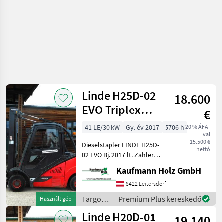
Linde H25D-02
18.600
EVO Triplex
€
5,96m + SS +
41 LE/30 kW
Gy. év 2017
5706 h
20 % ÁFA-
val
Kabine
15.500 €
Dieselstapler LINDE H25D-
nettó
02 EVO Bj. 2017 lt. Zähler
5.706 Stunden 2, 5 Tonnen
Kaufmann Holz GmbH
Hubkraft 2, 57 Meter
Bauhöhe 5, 96 Meter
8422 Leitersdorf
Hubhöhe 30 KW -
Targoncák
Premium Plus kereskedő
Használt gép
Triplexfreihubmast
és
Linde H20D-01
19.140
raktártechnika