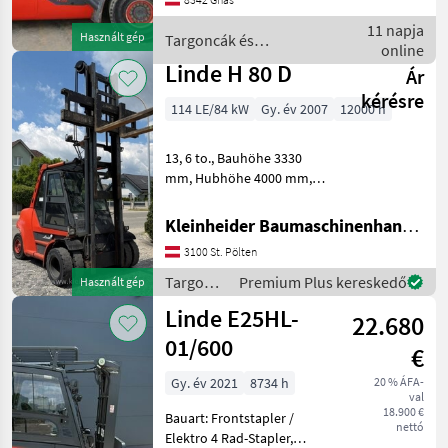
Bereifung vorne: Vollgummi
Einfach 40 - 60% , Bereifung
11 napja
Használt gép
Targoncák és
hinten: Vollgummi
online
raktártechnika / Linde
Linde H 80 D
Ár
kérésre
114 LE/84 kW
Gy. év 2007
12000 h
13, 6 to., Bauhöhe 3330
mm, Hubhöhe 4000 mm,
Traglast 8000 kg, Gabeln
2400 mm lang150x70,
Kleinheider Baumaschinenhandel GmbH.
Vollkabine, Kaup-
3100 St. Pölten
Seitenschieber, 4
Zusatzkreis Targoncák és
Targoncák
Premium Plus kereskedő
Használt gép
raktártechnika
és
Linde E25HL-
22.680
raktártechnika
/ Linde
01/600
€
Gy. év 2021
8734 h
20 % ÁFA-
val
18.900 €
Bauart: Frontstapler /
nettó
Elektro 4 Rad-Stapler,