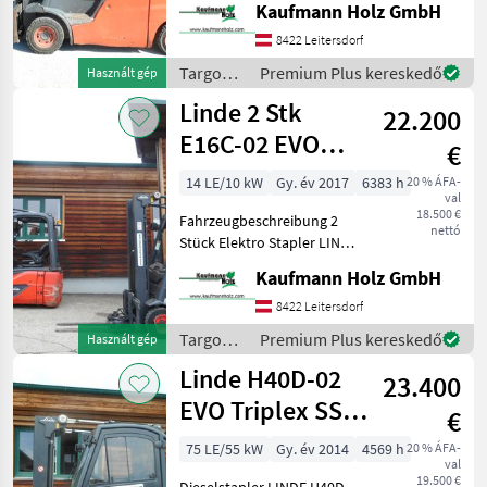
Kaufmann Holz GmbH
Stunden 28 KW VW-Motor 1,
8 Tonnen Hubkraft 2, 12
8422 Leitersdorf
Meter Bauhöhe 4, 62 Meter
Targoncák
Premium Plus kereskedő
Használt gép
Hubhöhe
és
Linde 2 Stk
22.200
raktártechnika
/ Linde
E16C-02 EVO
€
Triplex 4,62
14 LE/10 kW
Gy. év 2017
6383 h
20 % ÁFA-
val
Meter !!
18.500 €
Fahrzeugbeschreibung 2
nettó
Stück Elektro Stapler LINDE
E16C-02 EVO BJ. 2017
Kaufmann Holz GmbH
Stapler 1 mit 6.363 Stunden
Stapler 2 mit 6.142 Stunden
8422 Leitersdorf
beide kompl. baugleich !
Targoncák
Premium Plus kereskedő
Használt gép
és
Linde H40D-02
23.400
raktártechnika
/ Linde
EVO Triplex SS
€
ZV Klima
75 LE/55 kW
Gy. év 2014
4569 h
20 % ÁFA-
val
19.500 €
Dieselstapler LINDE H40D-