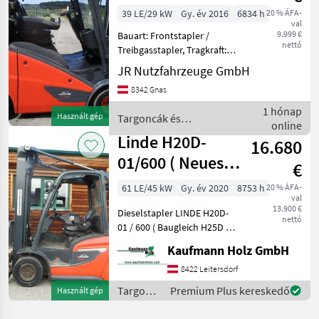
4,60m +
39 LE/29 kW
Gy. év 2016
6834 h
20 % ÁFA-
val
Seitenschieber
9.999 €
Bauart: Frontstapler /
nettó
Treibgasstapler, Tragkraft:
1400kg, Hubhöhe: 4620mm,
JR Nutzfahrzeuge GmbH
Bauhöhe: 2100mm,
8342 Gnas
Bereifung vorne: Vollgummi
Einfach 40 - 60% , Bereifung
1 hónap
Használt gép
Targoncák és
hinten: Vollgumm
online
raktártechnika / Linde
Linde H20D-
16.680
01/600 ( Neues
€
Modell mit
61 LE/45 kW
Gy. év 2020
8753 h
20 % ÁFA-
val
Deutz Motor )
13.900 €
Dieselstapler LINDE H20D-
nettó
01 / 600 ( Baugleich H25D )
Bj. 2020 lt. Zähler 8.753
Kaufmann Holz GmbH
Stunden 45 KW Deutz
Motor 2 Tonnen Hubkraft 2,
8422 Leitersdorf
40 Meter Bauhöhe 4, 03
Targoncák
Premium Plus kereskedő
Használt gép
Meter
és