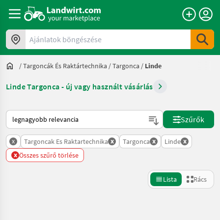
Ajánlatok böngészése
/
Targoncák És Raktártechnika
/
Targonca
/
Linde
Linde Targonca - új vagy használt vásárlás
Így van sorba rendezve a Landwirt.com-on
Szűrők
x
x
x
x
Targoncak Es Raktartechnika
Targonca
Linde
x
Összes szűrő törlése
Lista
Rács