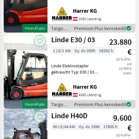
02 Nenntragfähigkeit: 2500
kg - Triplex Mast - Bauhöhe:
Harrer KG
2600 mm - Vollkabine inkl.
4060 Leonding
Heizung - Hubhöhe: 5950
Targoncák
Premium Plus kereskedő
Használt gép
és
Linde E30 / 03
23.880
raktártechnika
/ Linde
€
1 LE/1 kW
Gy. év 2006
18262 h
20 % ÁFA-
val
Linde Elektrostapler
19.900 €
gebraucht Typ: E30 / 03
nettó
Nenntragfähigkeit: 3000 kg -
Triplex Mast - Bauhöhe:
Harrer KG
2200 mm - Vollkabine inkl.
4060 Leonding
Heizung - Hubhöhe: 4705
mm
Targoncák
Premium Plus kereskedő
Használt gép
és
Linde H40D
9.600
raktártechnika
/ Linde
€
60 LE/44 kW
Gy. év 1998
17800 h
20 % ÁFA-