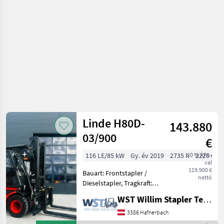
raktártechnika
/ Linde
Linde H80D-
143.880
03/900
€
116 LE/85 kW
Gy. év 2019
2735 h
20 % ÁFA-
2220 cm
val
119.900 €
Bauart: Frontstapler /
nettó
Dieselstapler, Tragkraft:
8000kg, Hubhöhe: 4850mm,
WST Willim Stapler Technik GmbH
Bauhöhe: 3020mm,
Gabellänge: 2400mm,
3386 Hafnerbach
Anbaugeräte: