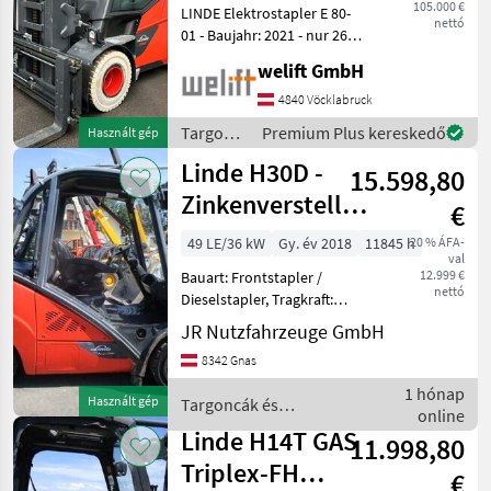
105.000 €
LINDE Elektrostapler E 80-
nettó
01 - Baujahr: 2021 - nur 264
Betriebsstunden Tragkraft:
welift GmbH
8000 kg / 600 mm
Lastschwerpunkt Hubmast:
4840 Vöcklabruck
TRIPLEX-Freihub Hubhöhe:
Targoncák
Premium Plus kereskedő
Használt gép
4705 mm
és
Linde H30D -
15.598,80
raktártechnika
/ Linde
Zinkenversteller
€
+ Seitenschieber
49 LE/36 kW
Gy. év 2018
11845 h
20 % ÁFA-
val
+ Duple
12.999 €
Bauart: Frontstapler /
nettó
Dieselstapler, Tragkraft:
3000kg, Hubhöhe: 3650mm,
JR Nutzfahrzeuge GmbH
Bauhöhe: 2470mm,
8342 Gnas
Bereifung vorne: Vollgummi
Einfach 80 - 100% ,
1 hónap
Használt gép
Targoncák és
Bereifung hinten:
online
raktártechnika / Linde
Vollgummi
Linde H14T GAS
11.998,80
Triplex-FH
€