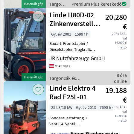
Meter Masthöhe 3, 37 Meter
Targoncák
Premium Plus kereskedő
Használt gép
Schut
és
Linde H80D-02
20.280
raktártechnika
/ Linde
Zinkenversteller
€
+ Duplex-
Gy. év 2001
15997 h
20 % ÁFA-
val
Freisichtmast
16.900 €
Bauart: Frontstapler /
nettó
Dieselstapler, Tragkraft:
8000kg, Hubhöhe: 3150mm,
JR Nutzfahrzeuge GmbH
Bauhöhe: 2710mm,
8342 Gnas
Bereifung vorne: Vollgummi
Einfach , Bereifung hinten:
8 óra
Használt gép
Targoncák és
Vollgummi Einfach ,
online
raktártechnika / Linde
Linde Elektro 4
19.188
Rad E25L-01
€
25 LE/18 kW
Gy. év 2013
7690 h
20 % ÁFA-
val
15.990 €
Sonderausstattung 3.
nettó
Ventil, 4. Ventil,
Arbeitsscheinwerfer vorn,
Egger Staplerservice GmbH &Co KG