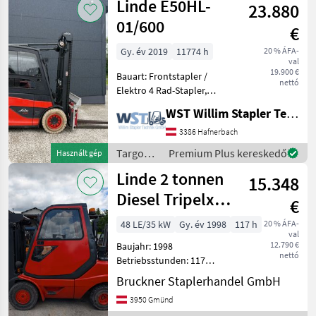
Linde E50HL-
hydraulischer Seitenve
23.880
raktártechnika
/ Linde
01/600
€
Gy. év 2019
11774 h
20 % ÁFA-
val
19.900 €
Bauart: Frontstapler /
nettó
Elektro 4 Rad-Stapler,
Tragkraft: 5000kg, Hubhöhe:
WST Willim Stapler Technik GmbH
3700mm, Gabellänge:
2400mm, Batterie: PzS Bj.
3386 Hafnerbach
2023 80V , Anbaugeräte:
Targoncák
Premium Plus kereskedő
Használt gép
Seitenschieber, Zinke
és
Linde 2 tonnen
15.348
raktártechnika
/ Linde
Diesel Tripelx&
€
Seitenschieber,
48 LE/35 kW
Gy. év 1998
117 h
20 % ÁFA-
val
Z
12.790 €
Baujahr: 1998
nettó
Betriebsstunden: 117
Hubkraft: 2000 kg Mast:
Bruckner Staplerhandel GmbH
Tripelx Antrieb: Diesel 2
3950 Gmünd
tonnen Diesel Tripelx & SS,