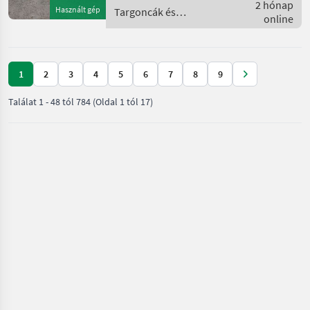
ZV Wir liefern
2 hónap
Használt gép
Targoncák és
Österreichweit! Verkauft
online
raktártechnika / Linde
1
2
3
4
5
6
7
8
9
Találat
1
-
48
tól
784
(Oldal 1 tól 17)