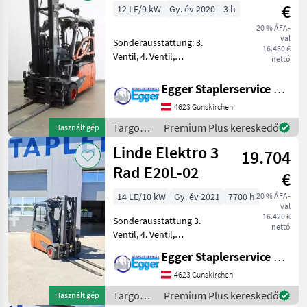
/ Linde
€
12 LE/9 kW
Gy. év 2020
3 h
20 % ÁFA-
val
Sonderausstattung: 3.
16.450 €
Ventil, 4. Ventil,
nettó
Arbeitsscheinwerfer hinten,
Arbeitsscheinwerfer vorn,
Egger Staplerservice GmbH &Co KG
Dachabdeckung,
4623 Gunskirchen
Frontscheibe, Halbkabine,
Heizung, STVZO,
Targoncák
Premium Plus kereskedő
Használt gép
Vollfreihub,
és
Linde Elektro 3
19.704
raktártechnika
/ Linde
Rad E20L-02
€
14 LE/10 kW
Gy. év 2021
7700 h
20 % ÁFA-
val
16.420 €
Sonderausstattung 3.
nettó
Ventil, 4. Ventil,
Arbeitsscheinwerfer hinten,
Egger Staplerservice GmbH &Co KG
Arbeitsscheinwerfer vorn,
Dachabdeckung,
4623 Gunskirchen
Frontscheibe, Vollkabine,
Targoncák
Premium Plus kereskedő
Használt gép
Vollfreihub, Safety Light, J