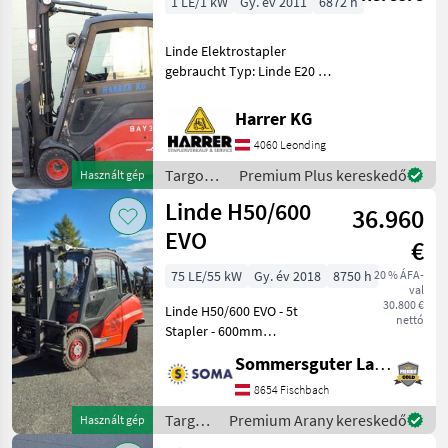
1 LE/1 kW
Gy. év 2011
6872 h
Linde Elektrostapler
gebraucht Typ: Linde E20 L
Nenntragfähigkeit: 2000 kg -
Triplex Mast - Bauhöhe:
Harrer KG
2822 mm - Vollkabine inkl.
4060 Leonding
Heizung - Hubhöhe: 6225 m
Targoncák
Premium Plus kereskedő
Használt gép
és
Linde H50/600
36.960
raktártechnika
/ Linde
EVO
€
75 LE/55 kW
Gy. év 2018
8750 h
20 % ÁFA-
val
30.800 €
Linde H50/600 EVO - 5t
nettó
Stapler - 600mm
Lastschwerpunkt - 4615mm
Sommersguter Landmaschinen GmbH
Hubhöhe - Triplex -
Zinkenlänge: 1, 6m -
8654 Fischbach
hydraulische
Targoncák
Premium Arany kereskedő
Használt gép
Zinkenverstellung -
és