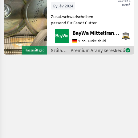
226,89 €
Fendt Cutter
nettó
Gy. év 2024
Zusatzschwadscheiben
passend für Fendt Cutter
Baujahr 2024 .
BayWa Mittelfranken
Szálastakarmány
betakarítók Kasza
91550 Dinkelsbühl
Szálastakarmány
Premium Arany kereskedő
Használt gép
betakarítók
/ Fendt