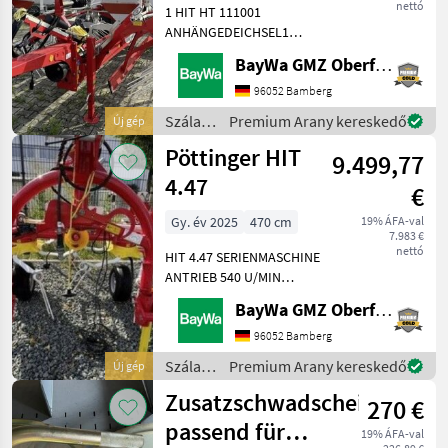
nettó
1 HIT HT 111001
ANHÄNGEDEICHSEL1
ANHÄNGEPOSITION OBEN1
BayWa GMZ Oberfranken
ANTRIEB 540 U/MIN.1
AUSRÜSTUNG 50KM/H1
96052 Bamberg
AUSRÜSTUNG PÖTTINGER1
Szálastakarmány
Premium Arany kereskedő
Új gép
BEREIFUNG 340/55-161
betakarítók
Pöttinger HIT
DURASTAR ZINKE 10 MM1
9.499,77
/
GELENK
Pöttinger
4.47
€
Gy. év 2025
470 cm
19% ÁFA-val
7.983 €
nettó
HIT 4.47 SERIENMASCHINE
ANTRIEB 540 U/MIN
AUSRÜSTUNG PÖTTINGER
BayWa GMZ Oberfranken
DREIPUNKT ANBAU KAT. II
DURASTAR ZINKE 10 MM
96052 Bamberg
GELENKWELLE 1 3/8" 6-
Szálastakarmány
Premium Arany kereskedő
Új gép
TEILIG WARNTAFELN MIT
betakarítók
Zusatzschwadscheiben
BELEUCHTUNGWen
270 €
/
Pöttinger
passend für
19% ÁFA-val