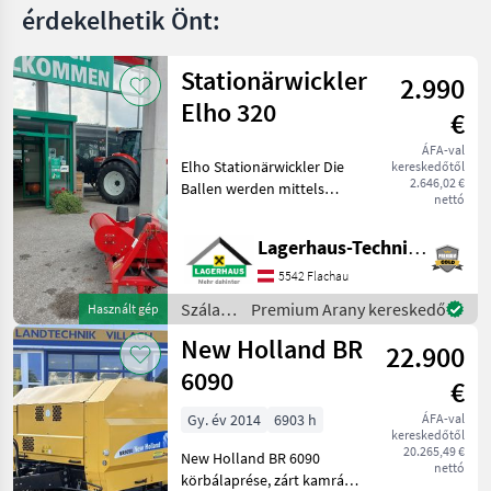
érdekelhetik Önt:
Stationärwickler
2.990
Elho 320
€
ÁFA-val
Elho Stationärwickler Die
kereskedőtől
2.646,02 €
Ballen werden mittels
nettó
Frontlader/Hoflader auf
den Wickler gelegt und
Lagerhaus-Technik Flachau
anschließend gewickelt. *
1xDW Steuergerät
5542 Flachau
erforderlich * elektro
Szálastakarmány
Premium Arany kereskedő
Használt gép
betakarítók
New Holland BR
22.900
/ Elho
6090
€
Gy. év 2014
6903 h
ÁFA-val
kereskedőtől
20.265,49 €
New Holland BR 6090
nettó
körbálaprése, zárt kamrás