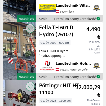
gép 1, 25 m átmérőjű
Landtechnik Villach GmbH
bálákhoz, 15 késes rotoros
vágómű, Bale Command
9500 Villach
Plus komfortos
Szálastakarmány
Premium Arany kereskedő
Használt gép
kezelőpanel, hálós kötés,
betakarítók
Fella TH 601 D
széles fe
4.490
/ New
Holland
Hydro (26107)
€
Gy. év 2009
600 cm
20 % ÁFA-
val
3.741,67 €
Fella TH 601 D Hydro
nettó
*Hydr.Klappung
*Gelenkwelle *Warnrafeln
Landtechnik Hohenwarter GmbH
Nachstehend finden Sie
ähnliche Suchbegriffe und
5092 St. Martin bei Lofer
alternative Bezeichnungen
Szálastakarmány
Premium Arany kereskedő
Használt gép
für Kreisler Keywords: Kreis
betakarítók
Pöttinger HIT HT
32.000,29
/ Fella
11100
€
Gy. év 2025
1100 cm
19% ÁFA-val
26.891 €