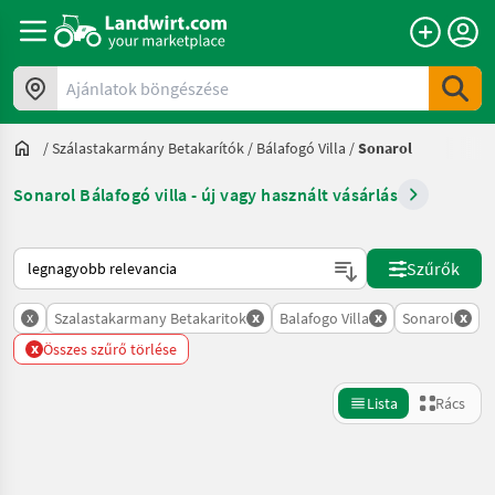
Ajánlatok böngészése
/
Szálastakarmány Betakarítók
/
Bálafogó Villa
/
Sonarol
Sonarol Bálafogó villa - új vagy használt vásárlás
Így van sorba rendezve a Landwirt.com-on
Szűrők
x
x
x
x
Szalastakarmany Betakaritok
Balafogo Villa
Sonarol
x
Összes szűrő törlése
Lista
Rács