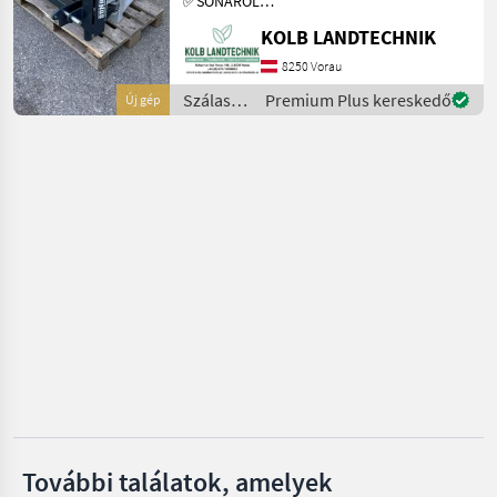
✅SONAROL
Göweil
Rundballengreifer CBE 1500
KOLB LANDTECHNIK
✅Lieferung Österreichweit
möglich ✅3-Punkt und
8250 Vorau
Bressel & Lade
Euro Kombi-Aufnahme
Szálastakarmány
Premium Plus kereskedő
Új gép
✅150cm Öffnungsweite
Stekro
betakarítók
✅massive
/
Sonarol
Fliegl
Quicke
Mind a 17
megjelenítése
MARKETPLACE
Kereskedői
Marketplace
Apróhirdetések
ajánlatok
További találatok, amelyek