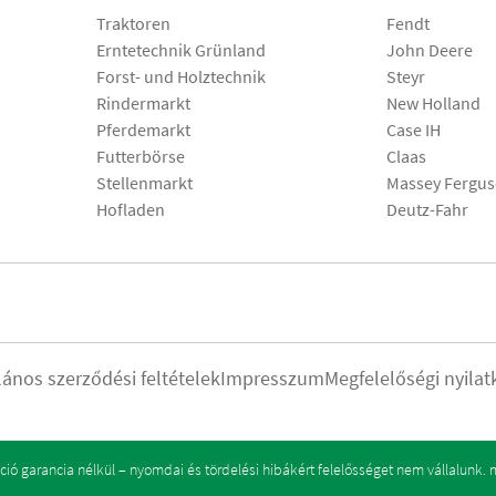
Traktoren
Fendt
Erntetechnik Grünland
John Deere
Forst- und Holztechnik
Steyr
Rindermarkt
New Holland
Pferdemarkt
Case IH
Futterbörse
Claas
Stellenmarkt
Massey Fergu
Hofladen
Deutz-Fahr
lános szerződési feltételek
Impresszum
Megfelelőségi nyilat
ó garancia nélkül – nyomdai és tördelési hibákért felelősséget nem vállalunk.