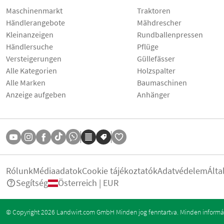
Maschinenmarkt
Traktoren
Händlerangebote
Mähdrescher
Kleinanzeigen
Rundballenpressen
Händlersuche
Pflüge
Versteigerungen
Güllefässer
Alle Kategorien
Holzspalter
Alle Marken
Baumaschinen
Anzeige aufgeben
Anhänger
Rólunk
Médiaadatok
Cookie tájékoztatók
Adatvédelem
Álta
Segítség
Österreich | EUR
© Copyright 2026 Landwirt.com GmbH Minden jog fenntartva. Minden informáci