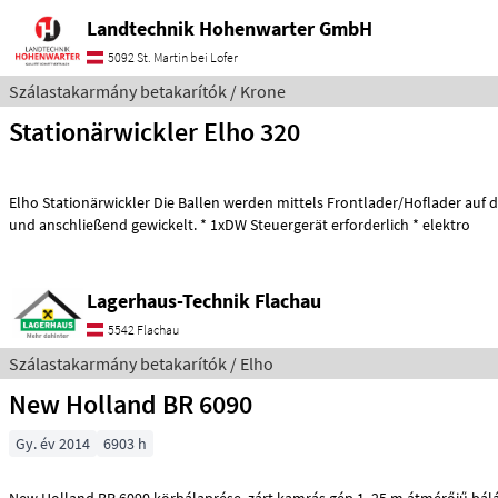
Landtechnik Hohenwarter GmbH
5092 St. Martin bei Lofer
Szálastakarmány betakarítók / Krone
Stationärwickler Elho 320
Elho Stationärwickler Die Ballen werden mittels Frontlader/Hoflader auf d
und anschließend gewickelt. * 1xDW Steuergerät erforderlich * elektro
Lagerhaus-Technik Flachau
5542 Flachau
Szálastakarmány betakarítók / Elho
New Holland BR 6090
Gy. év 2014
6903 h