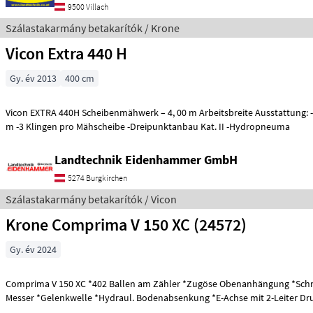
9500 Villach
Szálastakarmány betakarítók / Krone
Vicon Extra 440 H
Gy. év 2013
400 cm
Vicon EXTRA 440H Scheibenmähwerk – 4, 00 m Arbeitsbreite Ausstattung: -Arbeitsbreite: 4, 00
m -3 Klingen pro Mähscheibe -Dreipunktanbau Kat. II -Hydropneuma
Landtechnik Eidenhammer GmbH
5274 Burgkirchen
Szálastakarmány betakarítók / Vicon
Krone Comprima V 150 XC (24572)
Gy. év 2024
Comprima V 150 XC *402 Ballen am Zähler *Zugöse Obenanhängung *Schneidwerk mit 17
Messer *Gelenkwelle *Hydraul. Bodenabsenkung *E-Achse mit 2-Leiter