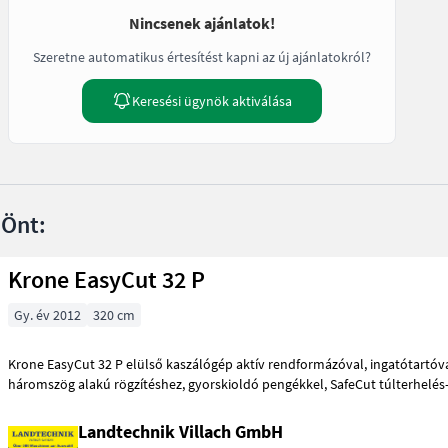
Nincsenek ajánlatok!
Szeretne automatikus értesítést kapni az új ajánlatokról?
Keresési ügynök aktiválása
 Önt:
Krone EasyCut 32 P
Gy. év 2012
320 cm
Krone EasyCut 32 P elülső kaszálógép aktív rendformázóval, ingatótartóval a Weiste
háromszög alakú rögzítéshez, gyorskioldó pengékkel, Sa
Landtechnik Villach GmbH