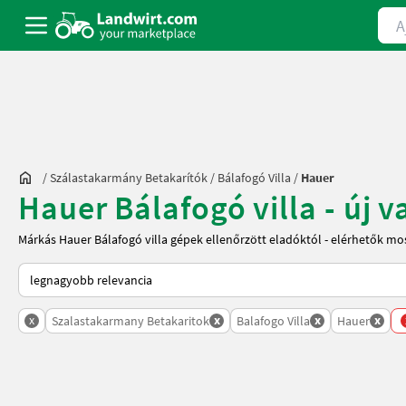
Ajá
/
Szálastakarmány Betakarítók
/
Bálafogó Villa
/
Hauer
Hauer Bálafogó villa - új 
Márkás Hauer Bálafogó villa gépek ellenőrzött eladóktól - elérhetők mo
Így van sorba rendezve a Landwirt.com-on
x
x
x
x
Szalastakarmany Betakaritok
Balafogo Villa
Hauer