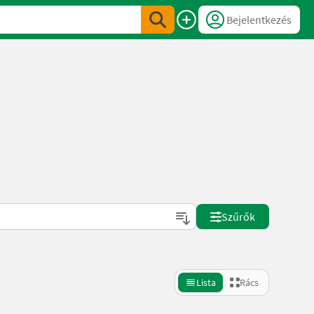
Bejelentkezés
Szűrők
Lista
Rács