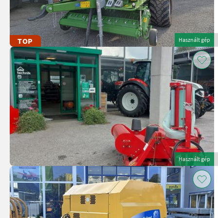
TOP
Használt gép
Használt gép