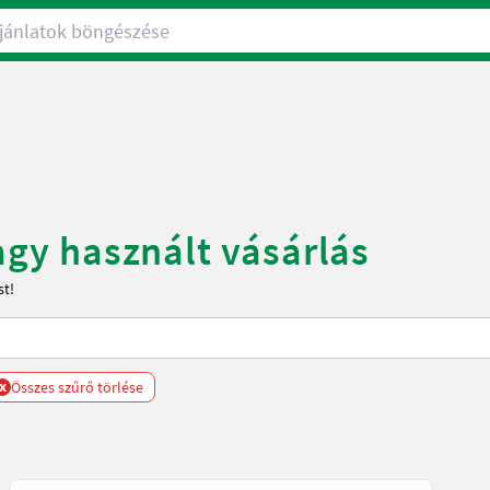
nlatok böngészése
vagy használt vásárlás
st!
x
Összes szűrő törlése