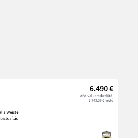
6.490 €
ÁFA-val kereskedőtől
5.743,36 € nettó
feCut túlterhelés-biztosítás