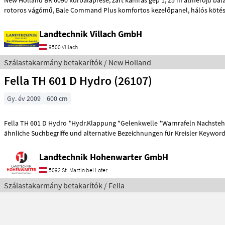
New Holland BR 6090 körbálaprése, zárt kamrás gép 1, 25 m átmérőjű bálákhoz, 15 késes
Landtechnik Villach GmbH
9500 Villach
Szálastakarmány betakarítók / New Holland
Fella TH 601 D Hydro (26107)
Gy. év 2009
600 cm
Fella TH 601 D Hydro *Hydr.Klappung *Gelenkwelle *Warnrafeln Nachstehend finden Sie
ähnliche Suchbegriffe und alternative Bezeichnungen für Kreisler Keywords
Landtechnik Hohenwarter GmbH
5092 St. Martin bei Lofer
Szálastakarmány betakarítók / Fella