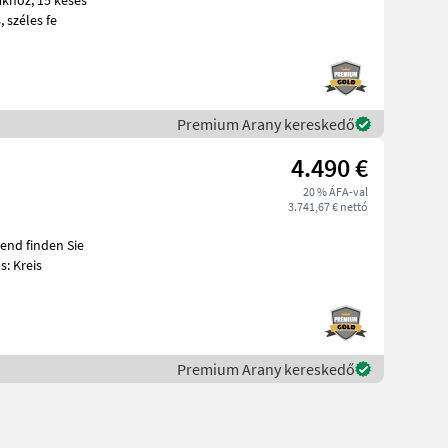
rotoros vágómű, Bale Command Plus komfortos kezelőpanel, hálós kötés, széles fe
Premium Arany kereskedő
4.490 €
20 % ÁFA-val
3.741,67 € nettó
: Kreis
Premium Arany kereskedő