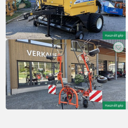
Használt gép
Használt gép