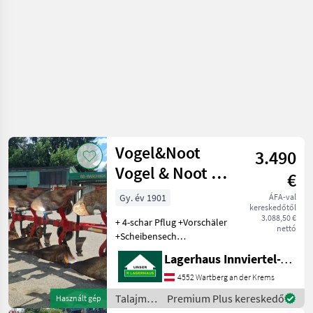
Vogel&Noot
3.490
Vogel & Noot MS
€
950
Gy. év 1901
ÁFA-val
kereskedőtől
3.088,50 €
+ 4-schar Pflug +Vorschäler
nettó
+Scheibensech
+Doppeltastrad
Lagerhaus Innviertel-Traunviertel-Urfahr eGen, Wartberg/Krems
Kukoricaterelő, Tárcsás
csoroszlya, Támkerék,
4552 Wartberg an der Krems
Előhántó Talajművelő
Talajművelő
Premium Plus kereskedő
Használt gép
gépek Eke
gépek /