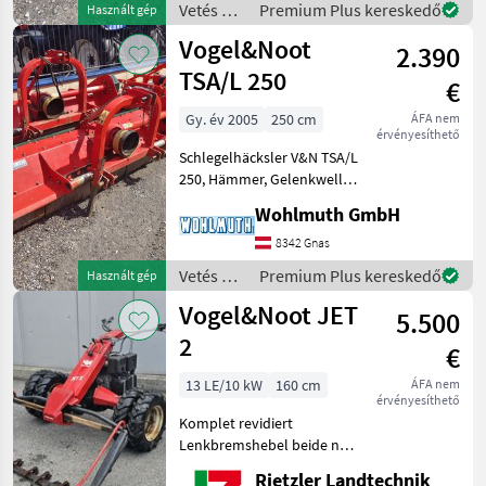
Vetés és
Premium Plus kereskedő
Használt gép
eltolás: hidraulikus, Hátsó
növényápolás
Vogel&Noot
szint
2.390
/
Vogel&Noot
TSA/L 250
€
Gy. év 2005
250 cm
ÁFA nem
érvényesíthető
Schlegelhäcksler V&N TSA/L
250, Hämmer, Gelenkwelle,
hydr. Seitenverschub;
Wohlmuth GmbH
Lengőkés fajtája:
Lengőkalapács, Oldalirányú
8342 Gnas
eltolás: hidraulikus, Hátsó
Vetés és
Premium Plus kereskedő
Használt gép
szinttartó henger V
növényápolás
Vogel&Noot JET
5.500
/
Vogel&Noot
2
€
13 LE/10 kW
160 cm
ÁFA nem
érvényesíthető
Komplet revidiert
Lenkbremshebel beide neu
Bremszlinder einer neu Gas
Rietzler Landtechnik