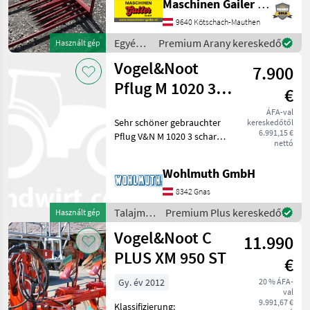
Maschinen Gailer GmbH
illeszkedik. 5 hosszú és 20
rövid foggal, oldalanként 2-
9640 Kötschach-Mauthen
2 foggal. A lapát más
Egyéb
Premium Arany kereskedő
Használt gép
gyártmányokhoz i
mezőgazdasági
Vogel&Noot
7.900
erőgépek
/
Pflug M 1020 3
€
Vogel&Noot
schar Vario
ÁFA-val
Sehr schöner gebrauchter
kereskedőtől
6.991,15 €
Pflug V&N M 1020 3 schar
nettó
Vario, Mollblech WL 430, RH
78 cm, KA 102 cm,
Wohlmuth GmbH
Vorschäler, Scheibensech,
Pendelstützrad, hidraulikus
8342 Gnas
Váltvaforgató
Talajművelő
Premium Plus kereskedő
Használt gép
gépek /
Vogel&Noot C
11.990
Vogel&Noot
PLUS XM 950 ST
€
Gy. év 2012
20 % ÁFA-
val
9.991,67 €
Klassifizierung: