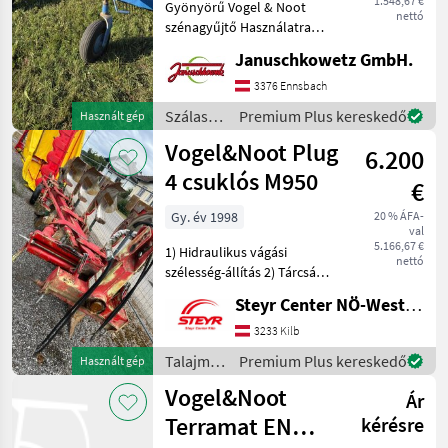
1.548,67 €
Gyönyörű Vogel & Noot
nettó
szénagyűjtő Használatra
kész! A fogsor és a fogsor-
Januschkowetz GmbH.
fogak 2021-ben teljesen
megújultak!!! - 3-3 sor fog -
3376 Ennsbach
Munka szélesség kb. 2, 0 m -
Szálastakarmány
Premium Plus kereskedő
Használt gép
Hár
betakarítók
Vogel&Noot Plug
6.200
/
Vogel&Noot
4 csuklós M950
€
Gy. év 1998
20 % ÁFA-
val
5.166,67 €
1) Hidraulikus vágási
nettó
szélesség-állítás 2) Tárcsás
kasza 55 cm 3) Hátsó
Steyr Center NÖ-West - Standort Kilb
lengőtámaszkerék, gumi 4)
Váz távolság 95 cm 5)
3233 Kilb
Vázmagasság 78 cm 6)
Talajművelő
Premium Plus kereskedő
Használt gép
Előkasza Talajművelő gé
gépek /
Vogel&Noot
Ár
Vogel&Noot
Terramat EN
kérésre