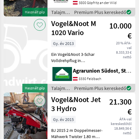
kasza, sávképző hidraulikus
3800 Göpfritz an der Wild
Váltvaforgató eke ,
Talajművelő
Premium Plus kereskedő
Használt gép
Csoroszlyák: 3-vasú,
gépek /
Vogel&Noot M
Tárcsás cs
10.000
Vogel&Noot
1020 Vario
€
Gy. év 2013
20 % ÁFA-
val
8.333,33 €
Ein Vogel&Noot 3-Schar
nettó
Volldrehpflug in
neuwertigem Zustand steht
Agrarunion Südost, Standort Gniebing
zum Verkauf! Dieses Modell
besticht durch seine
8330 Feldbach
hochwertige Ausstattung
Talajművelő
Premium Plus kereskedő
Használt gép
und Flexibilität, die es zu
gépek /
Vogel&Noot Jet
21.300
Vogel&Noot
3 Hydro
€
Gy. év 2015
ÁFA-val
kereskedőtől
18.849,56 €
BJ 2015 2 m Doppelmesser-
nettó
Mähwerk Twister 1.80 m