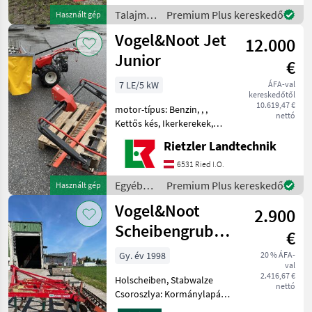
Schnellkupplerachse •
Talajművelő
Premium Plus kereskedő
Használt gép
Schnittbreite 36/40/44 & 48
gépek /
Vogel&Noot Jet
cm
12.000
Vogel&Noot
Junior
€
7 LE/5 kW
ÁFA-val
kereskedőtől
10.619,47 €
motor-típus: Benzin, , ,
nettó
Kettős kés, Ikerkerekek,
Szalagos gereblye, :, : Egyéb
Rietzler Landtechnik
mezőgazdasági erőgépek
Motoros rotációs fűkaszák
6531 Ried I.O.
Egyéb
Premium Plus kereskedő
Használt gép
mezőgazdasági
Vogel&Noot
2.900
erőgépek
/
Scheibengrubber
€
Vogel&Noot
3M
Gy. év 1998
20 % ÁFA-
val
2.416,67 €
Holscheiben, Stabwalze
nettó
Csoroszlya: Kormánylapát
toldat Talajművelő gépek