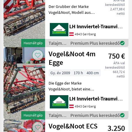
ÁFA-val
kereskedőtől
Der Grubber der Marke
2.477,88 €
Vogel&Noot, Modell aus
nettó
dem Baujahr 2012, ist ein
hochwertiges
LH Innviertel-Traunviertel-Urfahr eGen, Geinberg
landwirtschaftliches Gerät,
4943 Geinberg
das sich ideal für die
Bodenbearbeitung eignet.
Talajművelő
Premium Plus kereskedő
Használt gép
Mit e
gépek /
Vogel&Noot 4m
750 €
Vogel&Noot
Egge
ÁFA-val
kereskedőtől
663,72 €
Gy. év 2009
170 h
400 cm
nettó
Die Egge der Marke
Vogel&Noot, bietet eine
effiziente Lösung für
LH Innviertel-Traunviertel-Urfahr eGen, Geinberg
landwirtschaftliche
Bodenbearbeitung. Die
4943 Geinberg
Egge ist mit einem
Talajművelő
Premium Plus kereskedő
Használt gép
Doppelherzschar
gépek /
Vogel&Noot ECS
ausgestattet, das f
3.250
Vogel&Noot