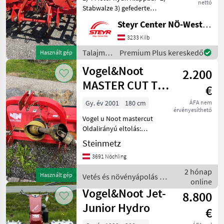
nettó
Stabwalze 3) gefederte
Zinken Talajművelő gépek
Steyr Center NÖ-West - Standort Kilb
Kombinált magágykészítő
gépek
3233 Kilb
Talajművelő
Premium Plus kereskedő
Használt gép
gépek /
Vogel&Noot
2.200
Vogel&Noot
MASTER CUT TK
€
160
Gy. év 2001
180 cm
ÁFA nem
érvényesíthető
Vogel u Noot mastercut
Oldalirányú eltolás:
mechanikus, Hátsó
Steinmetz
szinttartó henger Vetés és
3691 Nöchling
növényápolás Lengőkéses
szecskázó
2 hónap
Használt gép
Vetés és növényápolás /
online
Vogel&Noot
Vogel&Noot Jet-
8.800
Junior Hydro
€