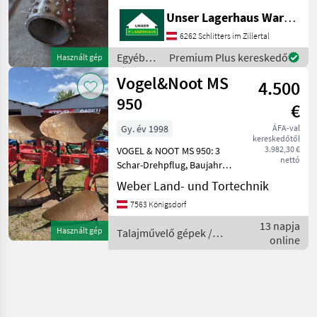
Bandrechen 2 m
Unser Lagerhaus Warenhandelsges.m.b.H.
Wiesenegge Informieren Sie
sich bitte vor Fahrt-Antritt
6262 Schlitters im Zillertal
telefonisch, ob die von
Egyéb
Premium Plus kereskedő
Használt gép
Ihnenangefragte Ma
mezőgazdasági
Vogel&Noot MS
4.500
erőgépek
/
950
€
Vogel&Noot
Gy. év 1998
ÁFA-val
kereskedőtől
3.982,30 €
VOGEL & NOOT MS 950: 3
nettó
Schar-Drehpflug, Baujahr
1998, hydraulische
Weber Land- und Tortechnik
Schnittbreitenverstellung,
7563 Königsdorf
Scheibensech
Betriebsbereiter Zustand -
13 napja
Használt gép
Talajművelő gépek /
sofort verfügbar!
online
Vogel&Noot
hidraulikus