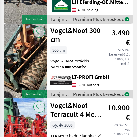
LH Eferding-OE.Mitte, Eferding
Kombinált magágykészítő
gépek
4070 Eferding
Talajművelő
Premium Plus kereskedő
Használt gép
gépek /
Vogel&Noot 300
3.490
Vogel&Noot
cm
€
300 cm
ÁFA-val
kereskedőtől
3.088,50 €
Vogel& Noot rotációs
nettó
borona ==Közvetítői
értékesítés== -
LT-PROFI GmbH
hajtótengelyt is tartalmaz -
azonnal elérhető A gép
8230 Hartberg
megtekinthető az #LT-Profi
Talajművelő
Premium Plus kereskedő
Használt gép
GmbH
gépek /
Vogel&Noot
#LandtechnikFürProfis c
10.900
Vogel&Noot
Terracult 4 Meter
€
Grubber
Gy. év 2008
20 % ÁFA-
val
9.083,33 €
1) 4 Meter hydr. Klappbar 2)