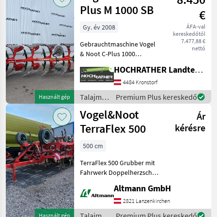
/
Plus M 1000 SB
€
Vogel&Noot
Gy. év 2008
ÁFA-val
kereskedőtől
7.477,88 €
Gebrauchtmaschine Vogel
nettó
& Noot C-Plus 1000
(Standort Aschbach)
HOCHRATHER Landtechnik GmbH
Ausstattung: + Baujahr 2008
+ Abweisbleche + 4-Schar
4484 Kronstorf
WL 430 + Pendelstützrad +
Talajművelő
Premium Plus kereskedő
Használt gép
78cm Rahmenhöhe
gépek /
Vogel&Noot
Ár
Vogel&Noot
TerraFlex 500
kérésre
500 cm
TerraFlex 500 Grubber mit
Fahrwerk Doppelherzschar
Dachringwalze Csoroszlya:
Altmann GmbH
Kettős szívalakú kapa,
Világítás, Futómű,
2821 Lanzenkirchen
Billentőberendezés,
Talajművelő
Premium Plus kereskedő
Használt gép