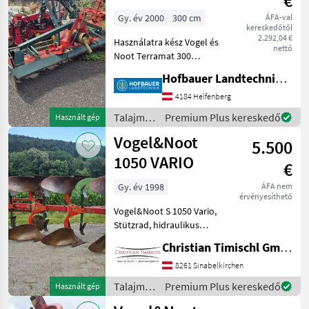
€
Vogel&Noot
körforgásos
Gy. év 2000
300 cm
ÁFA-val
kereskedőtől
vetőgép
2.292,04 €
Használatra kész Vogel és
nettó
Noot Terramat 300
körforgóborona
Hofbauer Landtechnik GmbH
rúdhengertel és
kardánhajtással,
4184 Helfenberg
hidraulikus csatlakozó
Talajművelő
Premium Plus kereskedő
Használt gép
nélkül!!! Azonnal elérhető
gépek /
Vogel&Noot
Csoroszlya: , Rotációs b
5.500
Vogel&Noot
1050 VARIO
€
Gy. év 1998
ÁFA nem
érvényesíthető
Vogel&Noot S 1050 Vario,
Stützrad, hidraulikus
Váltvaforgató eke ,
Christian Timischl GmbH
Csoroszlyák: 4-vasú,
Kukoricaterelő, Tárcsás
8261 Sinabelkirchen
csoroszlya, hidr.
Talajművelő
Premium Plus kereskedő
Használt gép
Vágószélesség állítás,
gépek /
Támkerék, Előhántó