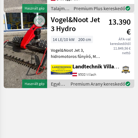
Walze : Ja; Walzentyp:
Talajművelő
Premium Plus kereskedő
Használt gép
Stabwalze; Anzahl Vorbesi
gépek /
Vogel&Noot Jet
13.390
Vogel&Noot
3 Hydro
€
14 LE/10 kW
200 cm
ÁFA-val
kereskedőtől
11.849,56 €
Vogel&Noot Jet 3,
nettó
hidromotoros fűnyíró, MAG
négyütemű motorral,
Landtechnik Villach GmbH
kormányfékkel, 4 soros
tüskés kerekekkel, 2, 0 m-es
9500 Villach
kettős késes vágóművel és
Egyéb
Premium Arany kereskedő
Használt gép
1 készlet tartalék késse
mezőgazdasági
erőgépek
/
Vogel&Noot