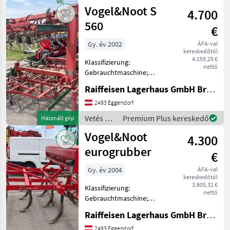
gépek /
Vogel&Noot S
4.700
Vogel&Noot
560
€
Gy. év 2002
ÁFA-val
kereskedőtől
4.159,29 €
Klassifizierung:
nettó
Gebrauchtmaschine;
Arbeitsbreite: 5.6; Anzahl
Raiffeisen Lagerhaus GmbH Bruck/Leitha
Vorbesitzer: 2; Weitere
Maschinenmerkmale: i
2493 Eggendorf
Vetés és növényápolás
Vetés és
Premium Plus kereskedő
Használt gép
Kombinált magágykészítő
növényápolás
Vogel&Noot
és vetőgép
4.300
/
Vogel&Noot
eurogrubber
€
Gy. év 2004
ÁFA-val
kereskedőtől
3.805,31 €
Klassifizierung:
nettó
Gebrauchtmaschine;
Arbeitsbreite: 2.7;
Raiffeisen Lagerhaus GmbH Bruck/Leitha
Seriennummer/Fahrgestellnummer:
2040; Anzahl der Schare: 13;
2493 Eggendorf