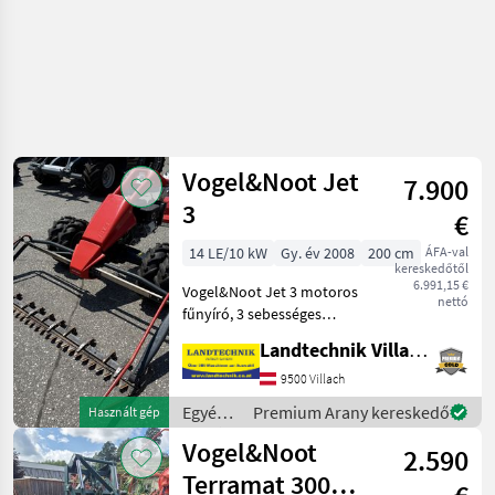
Vogel&Noot Jet
7.900
3
€
14 LE/10 kW
Gy. év 2008
200 cm
ÁFA-val
kereskedőtől
6.991,15 €
Vogel&Noot Jet 3 motoros
nettó
fűnyíró, 3 sebességes
fordítóváltóval, Subaru
Landtechnik Villach GmbH
motorral, kormányfékkel,
ikerkerékkel ellátott
9500 Villach
gumiabroncsokkal, nagyon
Egyéb
Premium Arany kereskedő
Használt gép
jó működési állapotban
mezőgazdasági
Vogel&Noot
2.590
erőgépek
/
Terramat 300