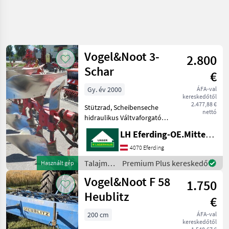
Vogel&Noot 3-
2.800
Schar
€
Gy. év 2000
ÁFA-val
kereskedőtől
2.477,88 €
Stützrad, Scheibenseche
nettó
hidraulikus Váltvaforgató
eke , Tárcsás csoroszlya,
LH Eferding-OE.Mitte, Eferding
Támkerék, : hidraulikus
Váltvaforgató eke
4070 Eferding
Talajművelő gépek Eke
Talajművelő
Premium Plus kereskedő
Használt gép
gépek /
Vogel&Noot F 58
1.750
Vogel&Noot
Heublitz
€
200 cm
ÁFA-val
kereskedőtől