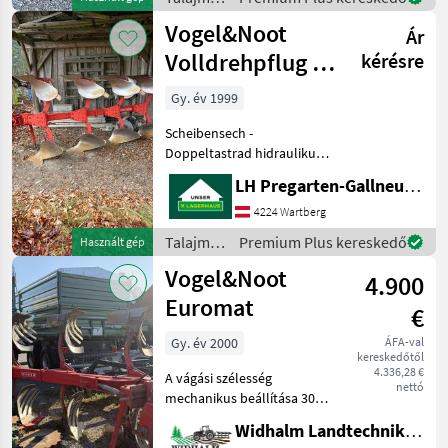
Utánfutóberendezés,
gépek /
Vogel&Noot
Csoroszl
Ár
Vogel&Noot
Volldrehpflug 4-
kérésre
scharig M 850
Gy. év 1999
Scheibensech -
Doppeltastrad hidraulikus
Váltvaforgató eke ,
LH Pregarten-Gallneukirchen, Pregarten
Csoroszlyák: 4-vasú,
Tárcsás csoroszlya,
4224 Wartberg
Támkerék, : hidraulikus
Talajművelő
Premium Plus kereskedő
Használt gép
Váltvaforgató eke
gépek /
Vogel&Noot
Talajművelő gépek Eke
4.900
Vogel&Noot
Euromat
€
Gy. év 2000
ÁFA-val
kereskedőtől
4.336,28 €
A vágási szélesség
nettó
mechanikus beállítása 30–
50 cm között, kettős
Widhalm Landtechnik GmbH
támasztókerék, tárcsás