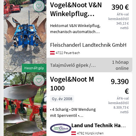
Vogel&Noot V&N
390 €
Vogel&Noot
Winkelpflug
ÁFA-val
kereskedőtől
Hektomat, aut.
345,13 €
Hektomat V&N Winkelpflug,
nettó
Wendung, SS,
mechanisch-automatische
Wendung, Scheibensech
Talajművelő gépek Eke
Fleischanderl Landtechnik GmbH
4722 Peuerbach
1 hónap
Talajművelő gépek /
online
Használt gép
Vogel&Noot
Vogel&Noot M
9.390
1000
€
Gy. év 2008
ÁFA-val
kereskedőtől
8.309,73 €
• 4 Scharig • DW Wendung
nettó
mit Sperrventil •
Körperabstand 100 cm •
Land und Technik HandelsgesmbH
Rahmenhöhe 78 cm •
Körperform WL 430 •
4792 Münzkirchen