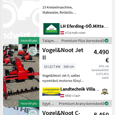
300N
13 Kreiselmaschine,
Stabwalze, Rotációs
borona, : Rotációs borona
Talajművelő gépek Borona
LH Eferding-OÖ.Mitte, Landtechnik Hofkirchen
4716 Hofkirchen
Talajművelő
Premium Plus kereskedő
Használt gép
gépek /
Vogel&Noot Jet
4.490
Vogel&Noot
II
€
10 LE/7 kW
160 cm
ÁFA-val
kereskedőtől
3.973,45 €
Vogel&Noot Jet II, széles
nettó
nyomtávú motoros fűnyíró,
gumikerekekkel és
Landtechnik Villach GmbH
ásókerékkel, 1, 60 m-es
kettős pengés vágómű,
9500 Villach
kétütemű motor,
Egyéb
Premium Arany kereskedő
Használt gép
fordítóhajtómű
mezőgazdasági
Vogel&Noot C-
kormányfékkel, üzem
8.450
erőgépek