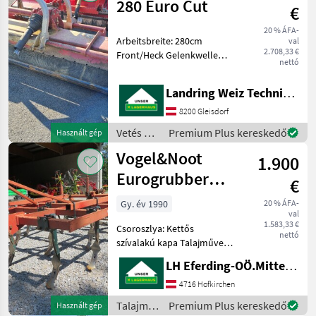
280 Euro Cut
€
20 % ÁFA-
Arbeitsbreite: 280cm
val
2.708,33 €
Front/Heck Gelenkwelle
nettó
hydraulischer Verschub
Hämmer Vetés és
Landring Weiz Technikzentrum Süd
növényápolás Lengőkéses
szecskázó
8200 Gleisdorf
Vetés és
Premium Plus kereskedő
Használt gép
növényápolás
Vogel&Noot
1.900
/
Vogel&Noot
Eurogrubber
€
2,60m
Gy. év 1990
20 % ÁFA-
val
1.583,33 €
Csoroszlya: Kettős
nettó
szívalakú kapa Talajművelő
gépek Kombinált
LH Eferding-OÖ.Mitte, Landtechnik Hofkirchen
magágykészítő gépek
4716 Hofkirchen
Talajművelő
Premium Plus kereskedő
Használt gép