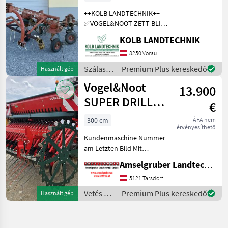
Zettwender
++KOLB LANDTECHNIK++
Kreisler
✅VOGEL&NOOT ZETT-BLITZ
G4 Kreisler ✅4m
KOLB LANDTECHNIK
Arbeitsbreite ✅4
Zinkenträger pro Kreisel
8250 Vorau
✅Gelenkwelle
Szálastakarmány
Premium Plus kereskedő
Használt gép
✅mechanische Klappung
betakarítók
Vogel&Noot
✅3-Punkt Anbau K
13.900
/
Vogel&Noot
SUPER DRILL
€
A300
300 cm
ÁFA nem
érvényesíthető
Kundenmaschine Nummer
am Letzten Bild Mit
Computer Mit Feinsäräder
Amselgruber Landtechnik GmbH
Doppelscharrscheiben
Walze Gelenkwelle
5121 Tarsdorf
Packerwalze Durchtrieb
Vetés és
Premium Plus kereskedő
Használt gép
elektr Fahrgassenschaltung
növényápolás
/
Vogel&Noot