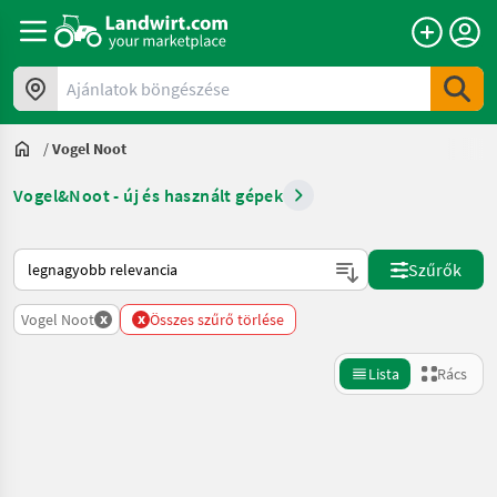
Ajánlatok böngészése
/
Vogel Noot
Vogel&Noot - új és használt gépek
Így van sorba rendezve a Landwirt.com-on
Szűrők
x
x
Vogel Noot
Összes szűrő törlése
Lista
Rács
Keresés