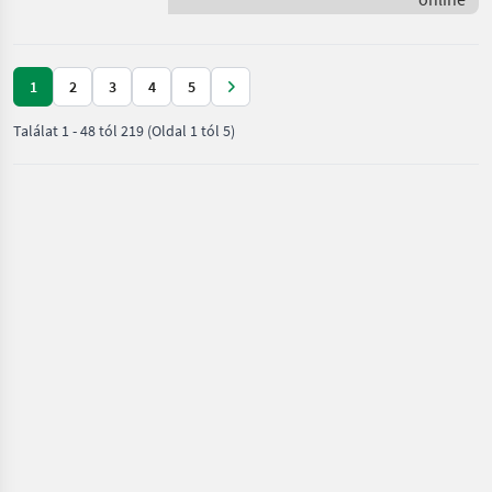
Vogel&Noot
felszerelve
1
2
3
4
5
Találat
1
-
48
tól
219
(Oldal 1 tól 5)