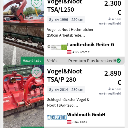
Vogel&Noot
2.300
Vogel&Noot
TSA/L250
€
Gy. év 1996
250 cm
ÁFA nem
érvényesíthető
Vogel u. Noot Heckmulcher
250cm Arbeitsbreite
mechanische
Landtechnik Reiter GmbH.
Seitenverstellung
Gelenkwelle Nachlaufwalze
4122 Arnreit
Antrieb über Riemen
Vetés és
Premium Plus kereskedő
Használt gép
Henger, oldalsó
növényápolás
Vogel&Noot
csúszótalpak, talajtámas
2.890
/
Vogel&Noot
TSA/P 280
€
Gy. év 2014
280 cm
ÁFA nem
érvényesíthető
Schlegelhäcksler Vogel &
Noot TSA/P 280,
hydraulische Verschiebung,
Wohlmuth GmbH
Hämmer, Gelenkwelle;
Lengőkés fajtája:
8342 Gnas
Lengőkalapács, Oldalirányú