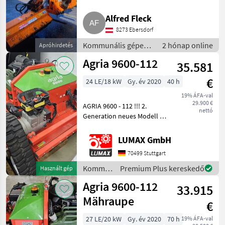
Tifermec
Alfred Fleck
Bluebird
8273 Ebersdorf
Kommunális gépek /
2 hónap online
Apróhirdetés
MDB
Rézsűkasza
Agria 9600-112
35.581
Greentec
€
24 LE/18 kW
Gy. év 2020
40 h
Jack
19% ÁFA-val
29.900 €
AGRIA 9600 - 112 !!! 2.
nettó
Mind a 35
Generation neues Modell !!!
megjelenítése
Ferngesteuerte Mähraupe
mit 112cm Sichelmulchdeck
LUMAX GmbH
MARKETPLACE
Diese AGRIA 9600-112
70499 Stuttgart
Mähraupe ist Baujahr 2020,
Kereskedői
Marketplace
Apróhirdetések
wurde
Kommunális
Premium Plus kereskedő
Használt gép
ajánlatok
gépek /
Agria 9600-112
33.915
Agria
Mähraupe
€
27 LE/20 kW
Gy. év 2020
70 h
19% ÁFA-val