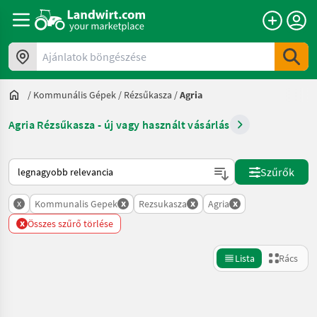
Ajánlatok böngészése
/
Kommunális Gépek
/
Rézsűkasza
/
Agria
Agria Rézsűkasza - új vagy használt vásárlás
Így van sorba rendezve a Landwirt.com-on
Szűrők
x
x
x
x
Kommunalis Gepek
Rezsukasza
Agria
x
Összes szűrő törlése
Lista
Rács