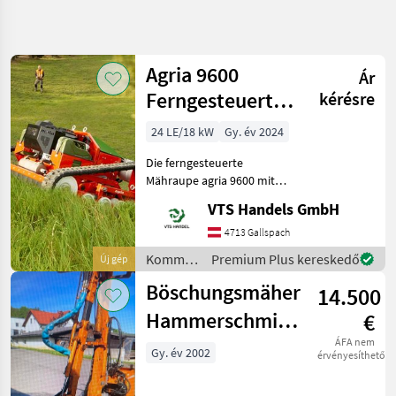
Keresés
pontosítása
Agria 9600
Ár
Kategória
Ország
Szűrők
4
Ferngesteuerte
kérésre
Mähraupe
24 LE/18 kW
Gy. év 2024
4 eredmény
AKTUÁLIS
Visszaállítás
Hochgras-
ÚTVONAL
megjelenítése
Die ferngesteuerte
Sichelm.
Kommunális
Mähraupe agria 9600 mit
gépek/eszközök
dem innovativen Hybrid-
VTS Handels GmbH
Kommunalis
Antriebskonzept:
Gepek
Elektrofahrantriebe und
4713 Gallspach
leistungsstarker
Rezsukasza
Kommunális
Premium Plus kereskedő
Új gép
Verbrennungsmotor. Die
gépek /
Agria
Profimaschine für
Böschungsmäher
14.500
Agria
KATEGÓRIA
Hammerschmidt
€
KIVÁLASZTÁSA
DZ.3 mit 1,25 m
ÁFA nem
Gy. év 2002
érvényesíthető
Agria
Schlegelmulcher