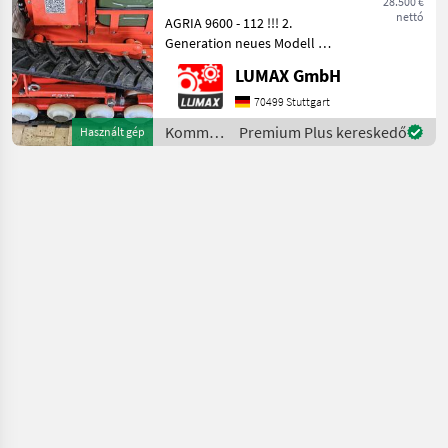
28.500 €
nettó
AGRIA 9600 - 112 !!! 2.
Generation neues Modell -
Ausführung mit Kawasaki
LUMAX GmbH
Motor!!! Ferngesteuerte
Mähraupe mit 112cm
70499 Stuttgart
Sichelmulchdeck Diese
Kommunális
Premium Plus kereskedő
Használt gép
AGRIA 9600-112 Mä
gépek /
Agria