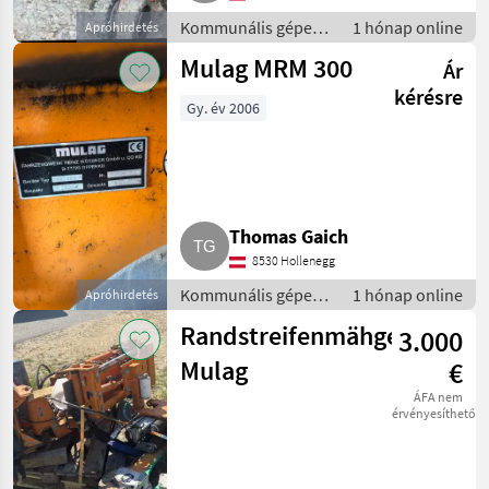
Kommunális gépek /
1 hónap online
Apróhirdetés
Rézsűkasza
Mulag MRM 300
Ár
kérésre
Gy. év 2006
Thomas Gaich
8530 Hollenegg
Kommunális gépek /
1 hónap online
Apróhirdetés
Rézsűkasza
Randstreifenmähgerät
3.000
Mulag
€
ÁFA nem
érvényesíthető