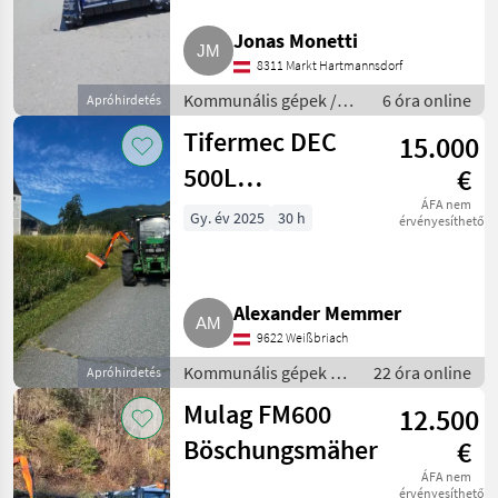
Mulag
6
Jonas Monetti
8311 Markt Hartmannsdorf
AS
2
Kommunális gépek /
6 óra online
Apróhirdetés
Rézsűkasza
Hydrac
2
Tifermec DEC
15.000
500L
€
Tifermec
2
Böschungsmäher,
ÁFA nem
Mind a 19
Gy. év 2025
30 h
érvényesíthető
megjelenítése
Mulcher
MARKETPLACE
Alexander Memmer
Kereskedői
Marketplace
Apróhirdetések
9622 Weißbriach
ajánlatok
Kommunális gépek /
22 óra online
Apróhirdetés
Rézsűkasza
Mulag FM600
12.500
Böschungsmäher
€
ÁFA nem
érvényesíthető