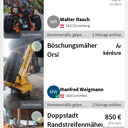
und Mulchkopf
11.000 €
Walter Rauch
6822 Dünserberg
Kommunális gépek /
2 hónap online
Apróhirdetés
Rézsűkasza
Böschungsmäher
Ár
kérésre
Orsi
Manfred Weigmann
3844 Schönfeld
Kommunális gépek /
2 hónap online
Apróhirdetés
Rézsűkasza
Doppstadt
850 €
Randstreifenmäher
ÁFA nem
érvényesíthető