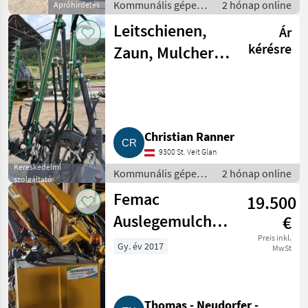
Kommunális gépek /
2 hónap online
Apróhirdetés
Rézsűkasza
Leitschienen,
Ár
kérésre
Zaun, Mulcher,
Sträucher-
Heckenschneider
Christian Ranner
9300 St. Veit Glan
Kereskedelmi
Kommunális gépek /
2 hónap online
szolgáltató
Rézsűkasza
Femac
19.500
Auslegemulcher
€
VFR 8T
Preis inkl.
Gy. év 2017
MwSt
Thomas - Neudorfer -