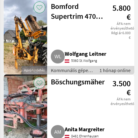
Rézsűkasza
Bomford
5.800
Supertrim 470,
€
Böschungsmäher
ÁFA nem
érvényesíthető
Régi ár 6.000
€
Wolfgang Leitner
5360 St.Wolfgang
Kommunális gépek /
1 hónap online
Apróhirdetés
Rézsűkasza
Böschungsmäher
3.500
€
ÁFA nem
érvényesíthető
Anita Margreiter
8461 Ehrenhausen