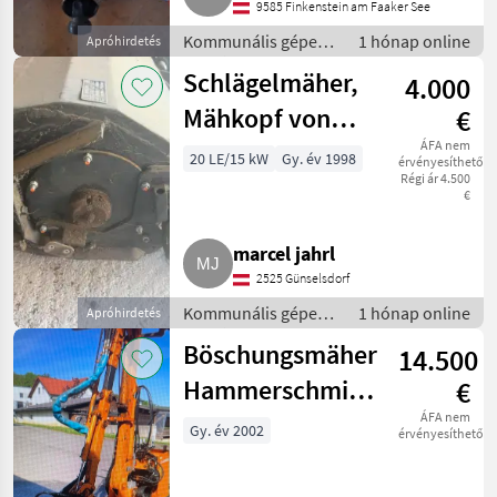
9585 Finkenstein am Faaker See
Kommunális gépek /
1 hónap online
Apróhirdetés
Rézsűkasza
Schlägelmäher,
4.000
Mähkopf von
€
MULAG
ÁFA nem
20 LE/15 kW
Gy. év 1998
érvényesíthető
Régi ár 4.500
€
marcel jahrl
2525 Günselsdorf
Kommunális gépek /
1 hónap online
Apróhirdetés
Rézsűkasza
Böschungsmäher
14.500
Hammerschmidt
€
DZ.3 mit 1,25 m
ÁFA nem
Gy. év 2002
érvényesíthető
Schlegelmulcher