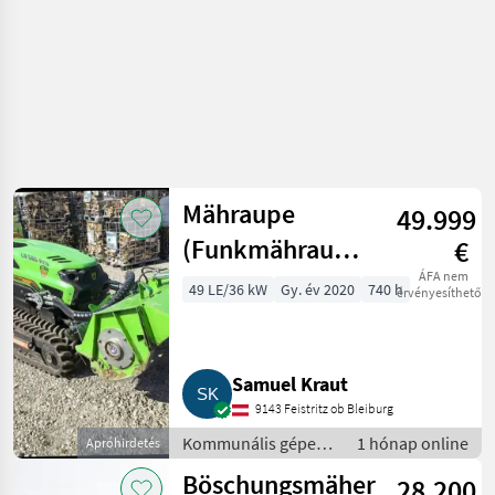
Mähraupe
49.999
(Funkmähraupe)
€
MDB LV 500 Pro
ÁFA nem
49 LE/36 kW
Gy. év 2020
740 h
érvényesíthető
Samuel Kraut
9143 Feistritz ob Bleiburg
Kommunális gépek /
1 hónap online
Apróhirdetés
Rézsűkasza
Böschungsmäher
28.200