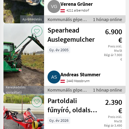
Verena Grüner
4211 alberndorf
Kommunális gépek /
1 hónap online
Apróhirdetés
Rézsűkasza
Spearhead
6.900
Auslegemulcher
€
Preis inkl.
Gy. év 2005
MwSt
Régi ár 7.900
€
Andreas Stummer
2440 Moosbrunn
Kereskedelmi
Kommunális gépek /
1 hónap online
szolgáltató
Rézsűkasza
Partoldali
2.390
fűnyíró, oldalsó
€
fűnyíró AGM
Preis inkl.
Gy. év 2026
MwSt
Régi ár 3.490
Panex