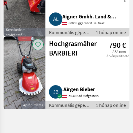
€
MHR/MPHR
Aigner Gmbh. Land &
8063 Eggersdorf Bei Graz
Gartentechnik, Agrar
Kereskedelmi
Kommunális gépek /
1 hónap online
szolgáltató
Rézsűkasza
Hochgrasmäher
790 €
BARBIERI
ÁFA nem
érvényesíthető
Jürgen Bieber
5630 Bad Hofgastein
Kommunális gépek /
1 hónap online
Apróhirdetés
Rézsűkasza