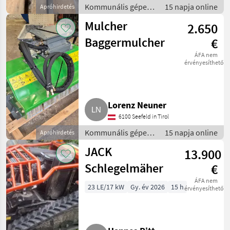
Kommunális gépek
15 napja online
Apróhirdetés
/ Rézsűkasza
Mulcher
2.650
Baggermulcher
€
ÁFA nem
érvényesíthető
Lorenz Neuner
6100 Seefeld in Tirol
Kommunális gépek
15 napja online
Apróhirdetés
/ Rézsűkasza
JACK
13.900
Schlegelmäher
€
ÁFA nem
23 LE/17 kW
Gy. év 2026
15 h
érvényesíthető