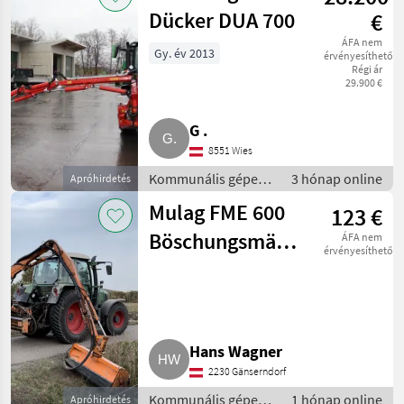
Dücker DUA 700
€
ÁFA nem
Gy. év 2013
érvényesíthető
Régi ár
29.900 €
G .
8551 Wies
Kommunális gépek /
3 hónap online
Apróhirdetés
Rézsűkasza
Mulag FME 600
123 €
Böschungsmäher,
ÁFA nem
érvényesíthető
Auslegermäher,
6,8 m
Hans Wagner
2230 Gänserndorf
Kommunális gépek /
1 hónap online
Apróhirdetés