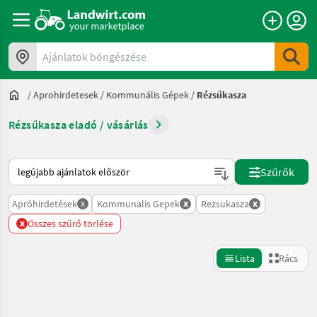
Ajánlatok böngészése
/
Aprohirdetesek
/
Kommunális Gépek
/
Rézsűkasza
Rézsűkasza eladó / vásárlás
Így van sorba rendezve a Landwirt.com-on
Szűrők
x
x
x
Apróhirdetések
Kommunalis Gepek
Rezsukasza
x
Összes szűrő törlése
Lista
Rács