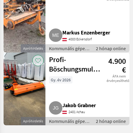
Markus Enzenberger
4083 Eckersdorf
Kommunális gépek /
2 hónap online
Apróhirdetés
Rézsűkasza
Profi-
4.900
Böschungsmulcher
€
2,40 m,
ÁFA nem
Gy. év 2026
érvényesíthető
seitlicher
Versatz, 90°/55°
Jakob Grabner
2481 Achau
Kommunális gépek /
2 hónap online
Apróhirdetés
Rézsűkasza