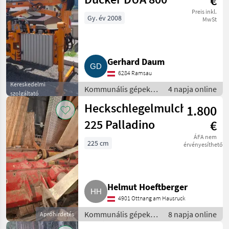
€
Preis inkl.
Gy. év 2008
MwSt
Gerhard Daum
6284 Ramsau
Kereskedelmi
Kommunális gépek /
4 napja online
szolgáltató
Rézsűkasza
Heckschlegelmulcher
1.800
225 Palladino
€
ÁFA nem
225 cm
érvényesíthető
Helmut Hoeftberger
4901 Ottnang am Hausruck
Kommunális gépek /
8 napja online
Apróhirdetés
Rézsűkasza