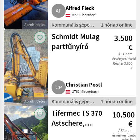
Alfred Fleck
8273 Ebersdorf
Kommunális gépek /
1 hónap online
Apróhirdetés
Rézsűkasza
Schmidt Mulag
3.500
partfűnyíró
€
ÁFA nem
érvényesíthető
Régi ár 3.600
€
Christian Postl
2761 Miesenbach
Kommunális gépek /
1 hónap online
Apróhirdetés
Rézsűkasza
Tifermec TS 370
10.500
Astschere,
€
Doppelmesserbalken
ÁFA nem
érvényesíthető
Régi ár