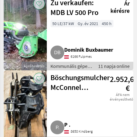
Zu verkaufen:
Ár
kérésre
MDB LV 500 Pro
50 LE/37 kW
Gy. év 2021
450 h
Dominik Buxbaumer
6166 Fulpmes
Kommunális gépek
11 napja online
Apróhirdetés
/ Rézsűkasza
Böschungsmulcher
2.952,6
McConnel
€
Anbauteile Claas
ÁFA nem
érvényesíthető
Cebis 660
P .
8650 Kindberg