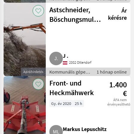
Rézsűkasza
Astschneider,
Ár
kérésre
Böschungsmulcher
Spearhead
Twiga 6.000
Teleskop
J .
2002 Ottendorf
Kommunális gépek /
1 hónap online
Apróhirdetés
Rézsűkasza
Front- und
1.400
Heckmähwerk
€
ÁFA nem
Gy. év 2020
25 h
érvényesíthető
Markus Lepuschitz