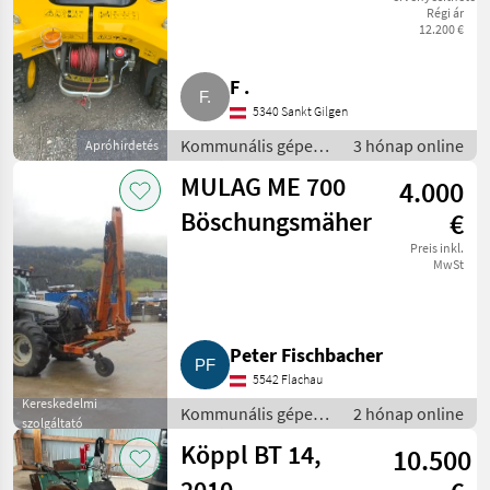
Régi ár
Hangmäher
12.200 €
F .
5340 Sankt Gilgen
Kommunális gépek /
3 hónap online
Apróhirdetés
Rézsűkasza
MULAG ME 700
4.000
Böschungsmäher
€
Preis inkl.
MwSt
Peter Fischbacher
5542 Flachau
Kereskedelmi
Kommunális gépek /
2 hónap online
szolgáltató
Rézsűkasza
Köppl BT 14,
10.500
2010,