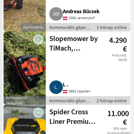
Andreas Bücsek
8380 Jennersdorf
Kommunális gépek /
1 hónap online
Apróhirdetés
Rézsűkasza
Slopemower by
4.290
TiMach,
€
Böschungsmäher,
Preis inkl.
MwSt
Mähraupe
L .
8691 Kapellen
Kereskedelmi
Kommunális gépek /
2 hónap online
szolgáltató
Rézsűkasza
Spider Cross
11.000
Liner Premium,
€
ferngesteuerter
ÁFA nem
érvényesíthető