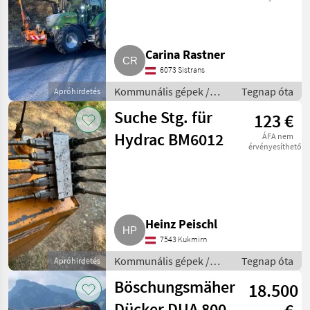
Carina Rastner
6073 Sistrans
Kommunális gépek /
Tegnap óta
Apróhirdetés
Rézsűkasza
Suche Stg. für
123 €
Hydrac BM6012
ÁFA nem
érvényesíthető
Heinz Peischl
7543 Kukmirn
Kommunális gépek /
Tegnap óta
Apróhirdetés
Rézsűkasza
Böschungsmäher
18.500
Dücker DUA 800