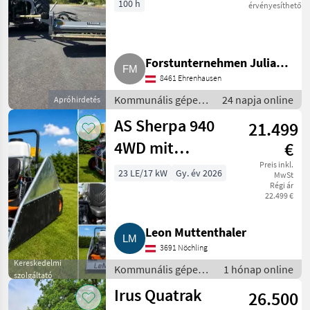
100 h
érvényesíthető
Forstunternehmen Julian
8461 Ehrenhausen
Macek
Kommunális gépek
24 napja online
Apróhirdetés
/ Rézsűkasza
AS Sherpa 940
21.499
4WD mit
€
Reihenspritzanlage
Preis inkl.
23 LE/17 kW
Gy. év 2026
MwSt
Régi ár
und
22.499 €
Christbaumverbau
Leon Muttenthaler
3691 Nöchling
Kereskedelmi
Kommunális gépek /
1 hónap online
szolgáltató
Rézsűkasza
Irus Quatrak
26.500