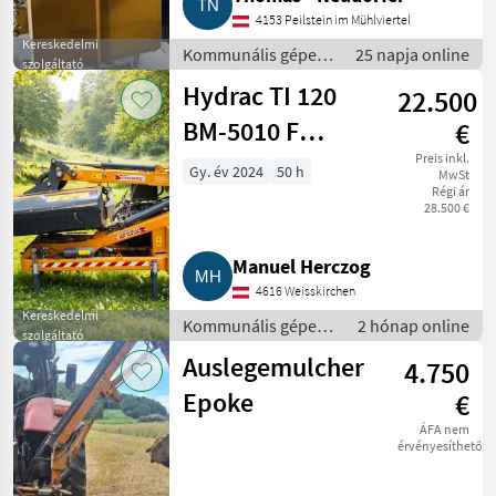
4153 Peilstein im Mühlviertel
Kereskedelmi
Kommunális gépek
25 napja online
szolgáltató
/ Rézsűkasza
Hydrac TI 120
22.500
BM-5010 F
€
Böschungsmäher
Preis inkl.
Gy. év 2024
50 h
MwSt
Régi ár
28.500 €
Manuel Herczog
4616 Weisskirchen
Kereskedelmi
Kommunális gépek /
2 hónap online
szolgáltató
Rézsűkasza
Auslegemulcher
4.750
Epoke
€
ÁFA nem
érvényesíthető