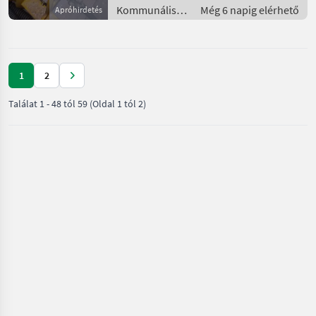
Kommunális
Még 6 napig elérhető
Apróhirdetés
gépek /
Rézsűkasza
1
2
Találat
1
-
48
tól
59
(Oldal 1 tól 2)