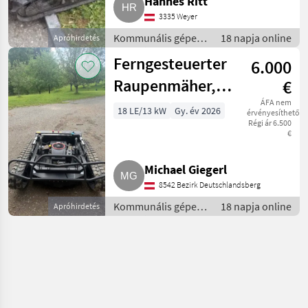
Hannes Ritt
3335 Weyer
Kommunális gépek
18 napja online
Apróhirdetés
/ Rézsűkasza
Ferngesteuerter
6.000
Raupenmäher,
€
Mähroboter,
ÁFA nem
18 LE/13 kW
Gy. év 2026
érvényesíthető
Régi ár 6.500
Böschungsmäher
€
Michael Giegerl
8542 Bezirk Deutschlandsberg
Kommunális gépek
18 napja online
Apróhirdetés
/ Rézsűkasza