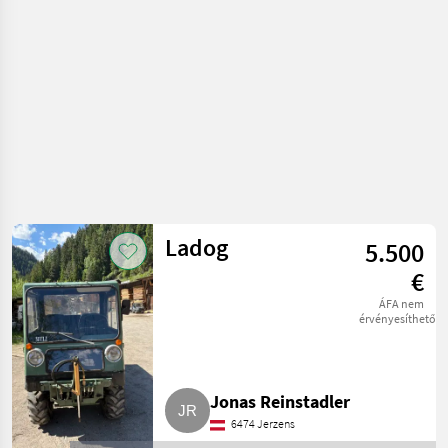
Ladog
5.500
€
ÁFA nem
érvényesíthető
Jonas Reinstadler
6474 Jerzens