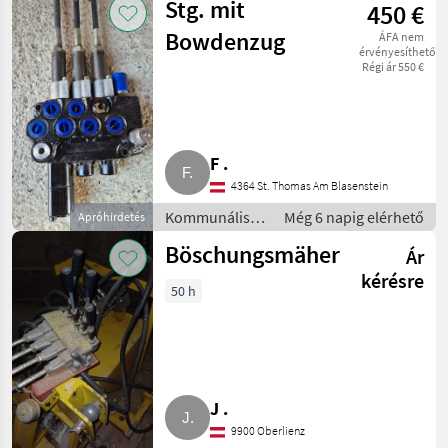
Stg. mit
450 €
Bowdenzug
ÁFA nem
érvényesíthető
Régi ár 550 €
F .
4364 St. Thomas Am Blasenstein
Kommunális
Még 6 napig elérhető
Apróhirdetés
gépek /
Böschungsmäher
Ár
Rézsűkasza
kérésre
50 h
J .
9900 Oberlienz