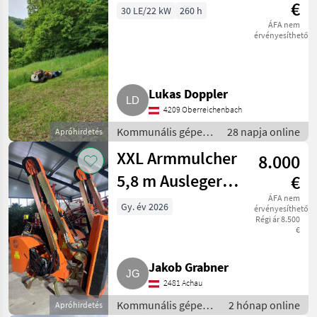
€
30 LE/22 kW
260 h
ÁFA nem
érvényesíthető
Lukas Doppler
4209 Oberreichenbach
Kommunális gépek
28 napja online
Apróhirdetés
/ Rézsűkasza
XXL Armmulcher
8.000
5,8 m Ausleger,
€
1,25 m
ÁFA nem
Gy. év 2026
érvényesíthető
Régi ár 8.500
Häckselkopf
€
Jakob Grabner
2481 Achau
Kommunális gépek /
2 hónap online
Apróhirdetés