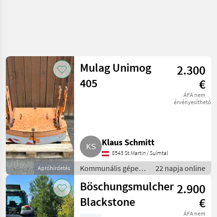
Mulag Unimog
2.300
405
€
ÁFA nem
érvényesíthető
Klaus Schmitt
8543 St.Martin / Sulmtal
Kommunális gépek
22 napja online
Apróhirdetés
/ Rézsűkasza
Böschungsmulcher
2.900
Blackstone
€
ÁFA nem