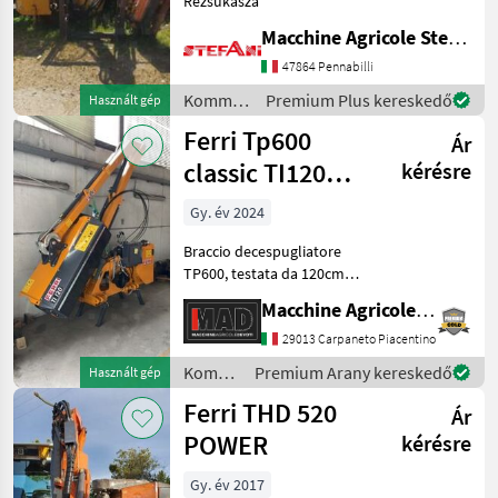
Rézsűkasza
Tifermec
Macchine Agricole Stefani Luciano
Bluebird
47864 Pennabilli
Kommunális
Premium Plus kereskedő
Használt gép
MDB
gépek /
Ferri Tp600
Ár
Ferri
Greentec
classic TI120
kérésre
coltelli Y
Jack
Gy. év 2024
Mind a 36
Braccio decespugliatore
megjelenítése
TP600, testata da 120cm
con coltelli a Y. Coppia di
Macchine Agricole Devoti Srl
MODELL
tenditori di fissaggio alla
trattrice e scambiatore di
29013 Carpaneto Piacentino
calore in alluminio con
Kommunális
Premium Arany kereskedő
Használt gép
termostato
gépek /
THD
Ferri THD 520
Ár
Ferri
520
POWER
kérésre
POWER
Gy. év 2017
MARKETPLACE