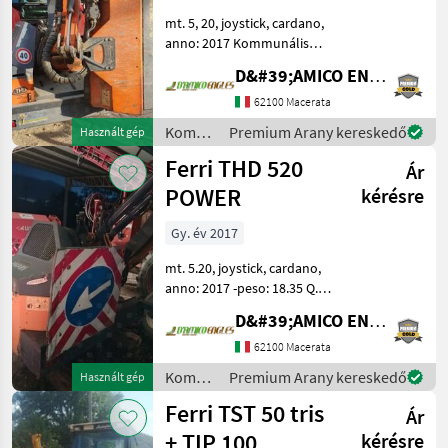
mt. 5, 20, joystick, cardano,
Kereskedői
Marketplace
Apróhirdetések
anno: 2017 Kommunális
ajánlatok
gépek Rézsűkasza
D&#39;AMICO ENGLES SRL
62100 Macerata
Kommunális
Premium Arany kereskedő
Használt gép
gépek /
Ferri THD 520
Ár
Ferri
POWER
kérésre
Gy. év 2017
mt. 5.20, joystick, cardano,
anno: 2017 -peso: 18.35 Q.li
Kommunális gépek
D&#39;AMICO ENGLES SRL
Rézsűkasza
62100 Macerata
Kommunális
Premium Arany kereskedő
Használt gép
gépek /
Ferri TST 50 tris
Ár
Ferri
+ TIP 100
kérésre