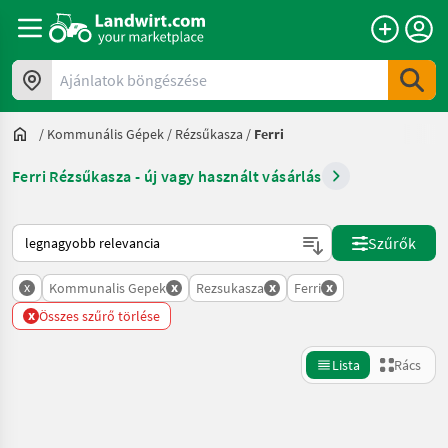
Ajánlatok böngészése
/
Kommunális Gépek
/
Rézsűkasza
/
Ferri
Ferri Rézsűkasza - új vagy használt vásárlás
Így van sorba rendezve a Landwirt.com-on
Szűrők
x
x
x
x
Kommunalis Gepek
Rezsukasza
Ferri
x
Összes szűrő törlése
Lista
Rács