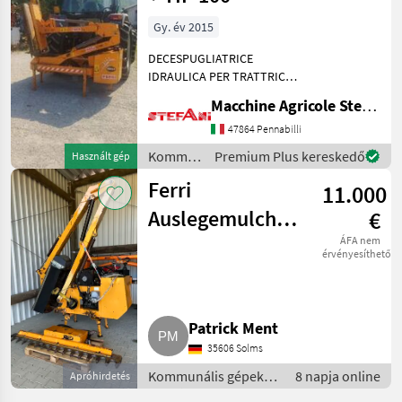
Gy. év 2015
DECESPUGLIATRICE
IDRAULICA PER TRATTRICI
DOTATE DI GUIDA
Macchine Agricole Stefani Luciano
REVERSIBILE O DI
SOLLEVATORE E P.d.F.
47864 Pennabilli
ANTERIORE Rotore
Kommunális
Premium Plus kereskedő
Használt gép
elicoidale “OVERLAP” a
gépek /
doppia elica con coltelli sov
Ferri
11.000
Ferri
Auslegemulcher
€
mit Astschere
ÁFA nem
érvényesíthető
Patrick Ment
35606 Solms
Kommunális gépek /
8 napja online
Apróhirdetés
Rézsűkasza