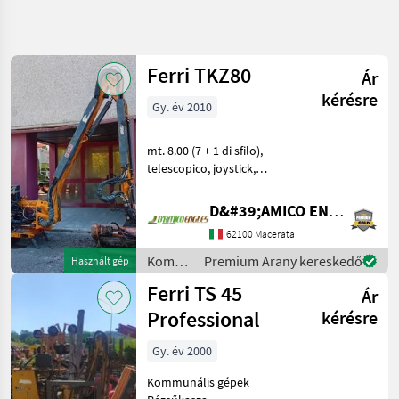
Keresés
pontosítása
Ferri TKZ80
Ár
Kategória
Ország
Szűrők
4
kérésre
Gy. év 2010
7 eredmény
AKTUÁLIS
Visszaállítás
mt. 8.00 (7 + 1 di sfilo),
ÚTVONAL
megjelenítése
telescopico, joystick,
Kommunális
testata 120 cm, anno: 2010
gépek/eszközök
Kommunális gépek
D&#39;AMICO ENGLES SRL
Kommunalis
Rézsűkasza
Gepek
62100 Macerata
Rezsukasza
Kommunális
Premium Arany kereskedő
Használt gép
gépek /
Ferri
Ferri TS 45
Ár
Ferri
Professional
kérésre
KATEGÓRIA
KIVÁLASZTÁSA
Gy. év 2000
Ferri
Kommunális gépek