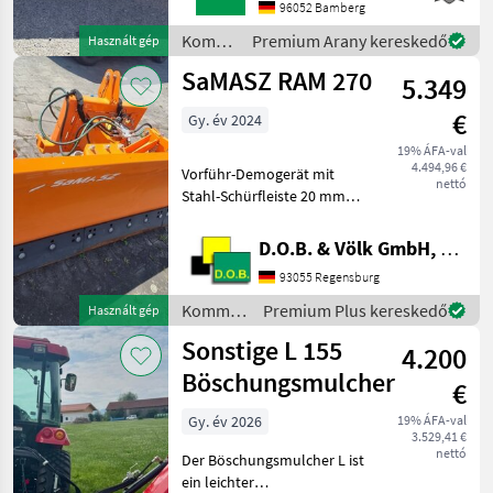
STREUBILDVERSTELLUNG
96052 Bamberg
(ESB)1 ELEKTRISCHE
Kommunális
Premium Arany kereskedő
Használt gép
STREUKONTROLLE (ESK)1
gépek /
SaMASZ RAM 270
ERSTMONTAGE AM
5.349
Kugelmann
FAHRZEUG1 KUPPL
€
Gy. év 2024
19% ÁFA-val
4.494,96 €
Vorführ-Demogerät mit
nettó
Stahl-Schürfleiste 20 mm
Anbaurahmen Kat. I und II
PSV Gleitkufensatz
D.O.B. & Völk GmbH, Filiale Regensburg
Standard Kommunális
93055 Regensburg
gépek Hótolók és hómarók
Kommunális
Premium Plus kereskedő
Használt gép
gépek /
Sonstige L 155
4.200
Samasz
Böschungsmulcher
€
Gy. év 2026
19% ÁFA-val
3.529,41 €
nettó
Der Böschungsmulcher L ist
ein leichter