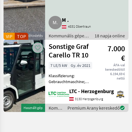
M .
4831 Obertraun
Kommunális gépek
18 napja online
VIP
TOP
Apróhirdetés
/ Szórógépek
Sonstige Graf
7.000
Carello TR 10
€
7 LE/5 kW
Gy. év 2021
ÁFA-val
kereskedőtől
6.194,69 €
Klassifizierung:
nettó
Gebrauchtmaschine;
Seriennummer/Fahrgestellnummer:
LTC - Herzogenburg
L0JEBAD01M1009430;
Anzahl Vorbesitzer: 1;
3130 Herzogenburg
Weitere
Kommunális
Premium Arany kereskedő
Használt gép
Maschinenmerkmale: Mit
gépek /
europäischer Straßenzula
Sonstige