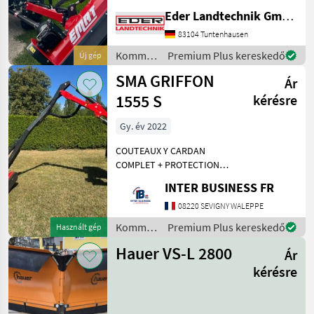
Schlegelmulcher mit
Eder Landtechnik GmbH
Parallelogrammführung
und die ideale Lösung für
83104 Tuntenhausen
Traktoren mit geringerer
Kommunális
Premium Plus kereskedő
Új gép
Leistung (Ab 25 PS). Er
gépek /
SMA GRIFFON
eignet s
Ár
Sonstige
1555 S
kérésre
Gy. év 2022
COUTEAUX Y CARDAN
COMPLET + PROTECTION
BOITIER DE COMMANDE 82
INTER BUSINESS FR
HEURES Kommunális gépek
Rézsűkasza
08220 SEVIGNY WALEPPE
Kommunális
Premium Plus kereskedő
Használt gép
gépek /
Hauer VS-L 2800
Ár
Cosma
kérésre