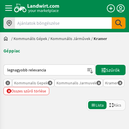
Ajánlatok böngészése
/
Kommunális Gépek
/
Kommunális Járművek
/
Kramer
Géppiac
Így van sorba rendezve a Landwirt.com-on
Szűrők
x
x
x
x
Kommunalis Gepek
Kommunalis Jarmuvek
Kramer
x
Összes szűrő törlése
Lista
Rács