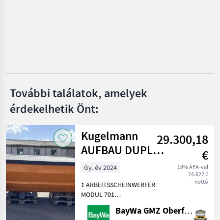
Iseki
Holder
Mercedes
Kubota
További találatok, amelyek
John Deere
érdekelhetik Önt:
Mind a 25
megjelenítése
Kugelmann
29.300,18
MARKETPLACE
AUFBAU DUPLEX
€
3,2 M³
Kereskedői
Marketplace
Apróhirdetések
Gy. év 2024
19% ÁFA-val
ajánlatok
24.622 €
nettó
1 ARBEITSSCHEINWERFER
MODUL 701
AUFSTIEGSLEITER A
BayWa GMZ Oberfranken
DUPLEX VA1 ELEKTRISCHE