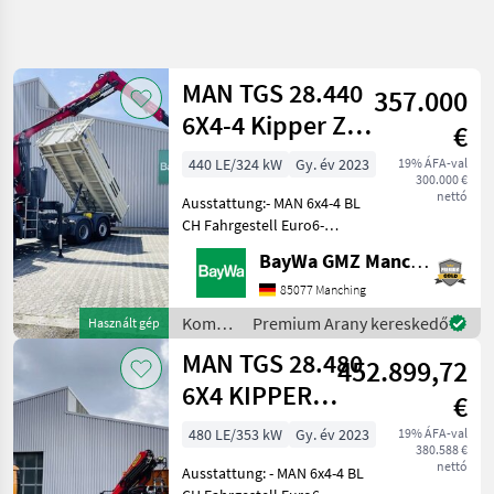
Keresés
pontosítása
MAN TGS 28.440
357.000
Kategória
Ország
Szűrők
4
6X4-4 Kipper Z-
€
Kran
440 LE/324 kW
Gy. év 2023
19% ÁFA-val
5 eredmény
AKTUÁLIS
Visszaállítás
300.000 €
ÚTVONAL
megjelenítése
nettó
Ausstattung:- MAN 6x4-4 BL
Kommunális
CH Fahrgestell Euro6-
gépek/eszközök
Radstand 3.900mm-
BayWa GMZ Manching
Kommunalis
Fahrerhaus NN- Motor MAN
Gepek
D2676- MAN TipMatic 12.28
85077 Manching
Automatikgetriebe - Allrad
Kommunalis
Kommunális
Premium Arany kereskedő
Használt gép
Jarmuvek
Vorderachse- 3. Achs
gépek /
MAN TGS 28.480
Man
452.899,72
MAN
6X4 KIPPER
€
KATEGÓRIA
KRAN
KIVÁLASZTÁSA
480 LE/353 kW
Gy. év 2023
19% ÁFA-val
380.588 €
MAN
nettó
Ausstattung: - MAN 6x4-4 BL