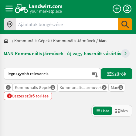
Ajánlatok böngészése
/
Kommunális Gépek
/
Kommunális Járművek
/
Man
MAN Kommunális járművek - új vagy használt vásárlás
Így van sorba rendezve a Landwirt.com-on
Szűrők
x
x
x
x
Kommunalis Gepek
Kommunalis Jarmuvek
Man
x
Összes szűrő törlése
Lista
Rács