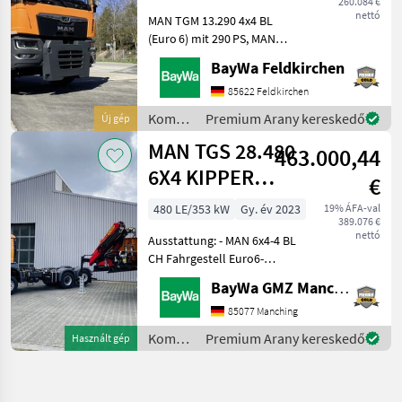
260.084 €
nettó
MAN TGM 13.290 4x4 BL
(Euro 6) mit 290 PS, MAN
TipMatic und
BayWa Feldkirchen
zuschaltbarem Allrad.
Hochwertiger Ressenig 3-
85622 Feldkirchen
Seitenkipper mit
Kommunális
Premium Arany kereskedő
Új gép
vollhydraulischem
gépek /
MAN TGS 28.480
Wechselsystem sowie leis
463.000,44
MAN
6X4 KIPPER
€
KRAN
480 LE/353 kW
Gy. év 2023
19% ÁFA-val
389.076 €
nettó
Ausstattung: - MAN 6x4-4 BL
CH Fahrgestell Euro6-
Radstand 3.600mm -
BayWa GMZ Manching
Fahrerhaus NN- Motor MAN
D2676 - Allrad Vorderachse-
85077 Manching
3. Achse Lenk-Liftachse -
Kommunális
Premium Arany kereskedő
Használt gép
Winterdienstbeleu
gépek /
MAN