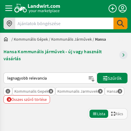
Ajánlatok böngészése
/
Kommunális Gépek
/
Kommunális Járművek
/
Hansa
Hansa Kommunális járművek - új vagy használt
vásárlás
Így van sorba rendezve a Landwirt.com-on
Szűrők
x
x
x
x
Kommunalis Gepek
Kommunalis Jarmuvek
Hansa
x
Összes szűrő törlése
Lista
Rács