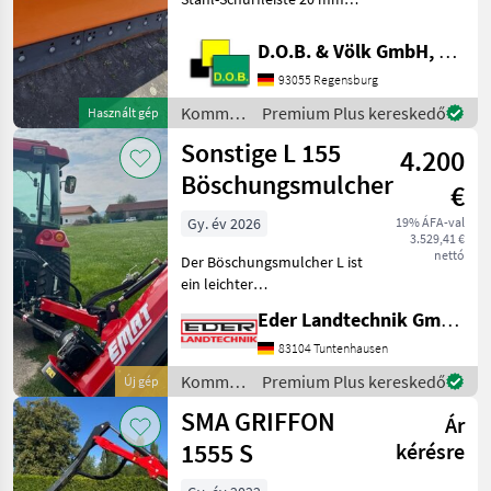
Anbaurahmen Kat. I und II
PSV Gleitkufensatz
D.O.B. & Völk GmbH, Filiale Regensburg
Standard Kommunális
93055 Regensburg
gépek Hótolók és hómarók
Kommunális
Premium Plus kereskedő
Használt gép
gépek /
Sonstige L 155
4.200
Samasz
Böschungsmulcher
€
Gy. év 2026
19% ÁFA-val
3.529,41 €
nettó
Der Böschungsmulcher L ist
ein leichter
Schlegelmulcher mit
Eder Landtechnik GmbH
Parallelogrammführung
und die ideale Lösung für
83104 Tuntenhausen
Traktoren mit geringerer
Kommunális
Premium Plus kereskedő
Új gép
Leistung (Ab 25 PS). Er
gépek /
SMA GRIFFON
eignet s
Ár
Sonstige
1555 S
kérésre