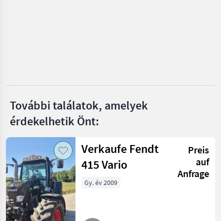
Iseki
Holder
Mercedes
Kubota
További találatok, amelyek
John Deere
érdekelhetik Önt:
Mind a 25
megjelenítése
Verkaufe Fendt
Preis
MARKETPLACE
auf
415 Vario
Anfrage
Kereskedői
Marketplace
Apróhirdetések
Gy. év 2009
ajánlatok