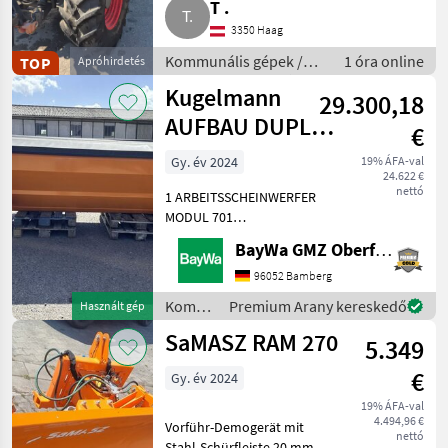
T .
3350 Haag
Kommunális gépek /
1 óra online
TOP
Apróhirdetés
Kommunális járművek
Kugelmann
29.300,18
AUFBAU DUPLEX
€
3,2 M³
Gy. év 2024
19% ÁFA-val
24.622 €
nettó
1 ARBEITSSCHEINWERFER
MODUL 701
AUFSTIEGSLEITER A
BayWa GMZ Oberfranken
DUPLEX VA1 ELEKTRISCHE
STREUBILDVERSTELLUNG
96052 Bamberg
(ESB)1 ELEKTRISCHE
Kommunális
Premium Arany kereskedő
Használt gép
STREUKONTROLLE (ESK)1
gépek /
SaMASZ RAM 270
ERSTMONTAGE AM
5.349
Kugelmann
FAHRZEUG1 KUPPL
€
Gy. év 2024
19% ÁFA-val
4.494,96 €
Vorführ-Demogerät mit
nettó
Stahl-Schürfleiste 20 mm