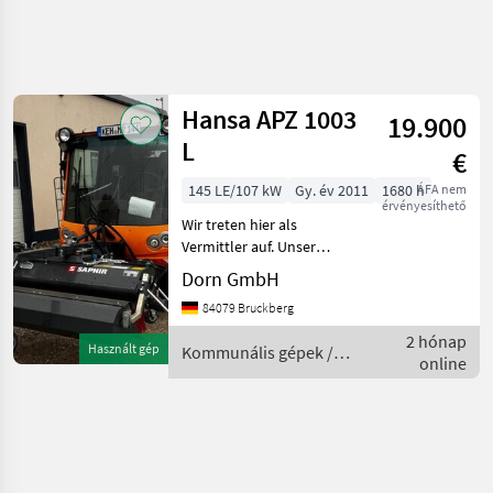
Keresés
pontosítása
Hansa APZ 1003
19.900
Kategória
Ország
Szűrők
4
L
€
145 LE/107 kW
Gy. év 2011
1680 h
ÁFA nem
1 eredmény
AKTUÁLIS
Visszaállítás
érvényesíthető
ÚTVONAL
megjelenítése
Wir treten hier als
Kommunális
Vermittler auf. Unser
gépek/eszközök
Kunde,
Dorn GmbH
Hausmeisterdienstleister
Kommunalis
84079 Bruckberg
Gepek
kann die Maschine für seine
Einsatzzwecke, auf
Kommunalis
2 hónap
Használt gép
Kommunális gépek /
Jarmuvek
beengten Verhältnissen
online
Hansa
nicht produktiv Einse
Hansa
KATEGÓRIA
KIVÁLASZTÁSA
Hansa