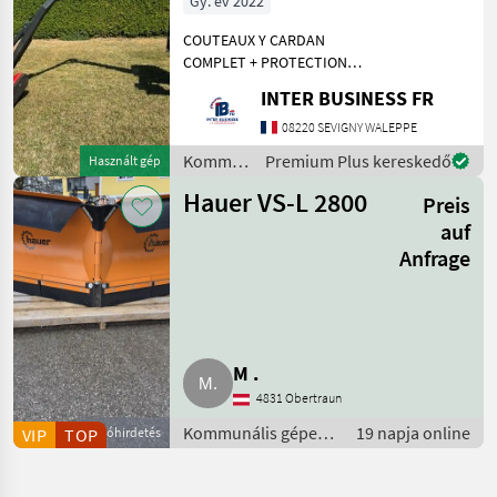
Gy. év 2022
COUTEAUX Y CARDAN
COMPLET + PROTECTION
BOITIER DE COMMANDE 82
INTER BUSINESS FR
HEURES Kommunális gépek
Rézsűkasza
08220 SEVIGNY WALEPPE
Kommunális
Premium Plus kereskedő
Használt gép
gépek /
Hauer VS-L 2800
Preis
Cosma
auf
Anfrage
M .
4831 Obertraun
Kommunális gépek
19 napja online
VIP
TOP
Apróhirdetés
/ Szórógépek