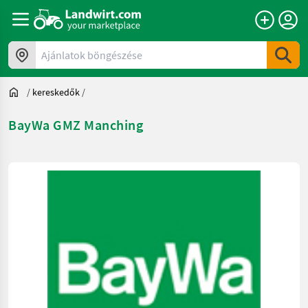
Ajánlatok böngészése
/
kereskedők
/
BayWa GMZ Manching