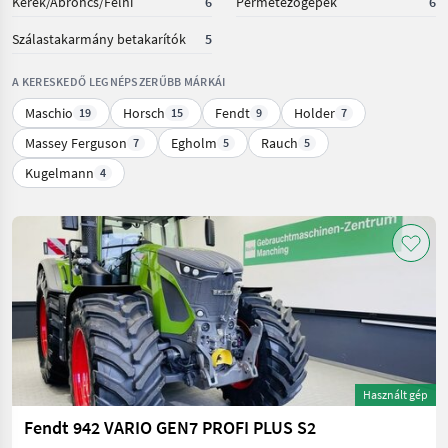
Kerék/Abroncs/Felni
6
Permetezőgépek
6
Szálastakarmány betakarítók
5
A KERESKEDŐ LEGNÉPSZERŰBB MÁRKÁI
Maschio
Horsch
Fendt
Holder
19
15
9
7
Massey Ferguson
Egholm
Rauch
7
5
5
Kugelmann
4
Használt gép
Fendt 942 VARIO GEN7 PROFI PLUS S2