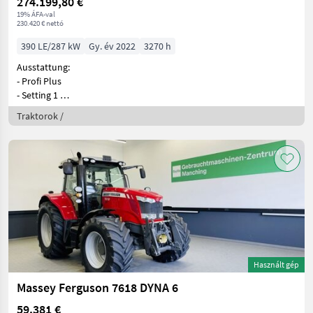
274.199,80 €
19% ÁFA-val
230.420 € nettó
390 LE/287 kW
Gy. év 2022
3270 h
Ausstattung:
- Profi Plus
- Setting 1
- RTK Spurführung
Traktorok /
- Gri
Használt gép
Massey Ferguson 7618 DYNA 6
59.381 €