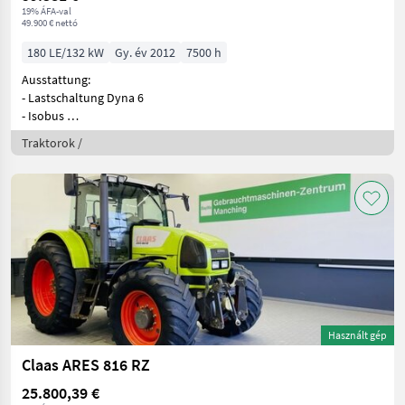
19% ÁFA-val
49.900 € nettó
180 LE/132 kW
Gy. év 2012
7500 h
Ausstattung:
- Lastschaltung Dyna 6
- Isobus
- Dataronic 4 Bildsc
Traktorok /
Használt gép
Claas ARES 816 RZ
25.800,39 €