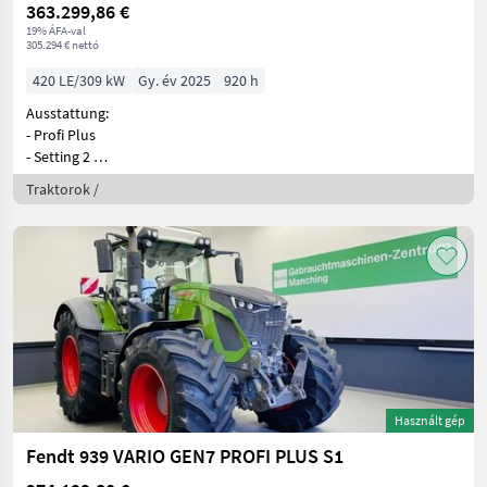
363.299,86 €
19% ÁFA-val
305.294 € nettó
420 LE/309 kW
Gy. év 2025
920 h
Ausstattung:
- Profi Plus
- Setting 2
- Trimble RTK Spurführung <
Traktorok /
Használt gép
Fendt 939 VARIO GEN7 PROFI PLUS S1