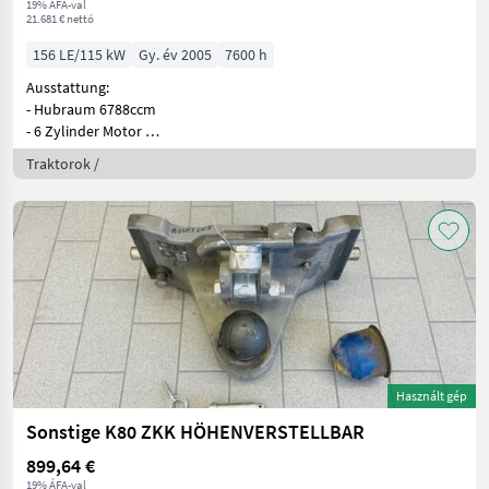
19% ÁFA-val
21.681 € nettó
156 LE/115 kW
Gy. év 2005
7600 h
Ausstattung:
- Hubraum 6788ccm
- 6 Zylinder Motor
- Lastschaltgetr
Traktorok /
Használt gép
Sonstige K80 ZKK HÖHENVERSTELLBAR
899,64 €
19% ÁFA-val