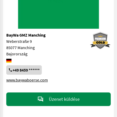
BayWa GMZ Manching
Weberstraße 9
85077 Manching
Bajorország
+49 8459 ******
www.baywaboerse.com
Üzenet küldése