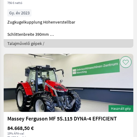
756 € nettó
Gy. év 2023
Zugkugelkupplung Höhenverstellbar
Schlittenbreite 390mm
Schlittens
Talajművelő gépek /
Használt gép
Massey Ferguson MF 5S.115 DYNA-4 EFFICIENT
84.668,50 €
19% ÁFA-val