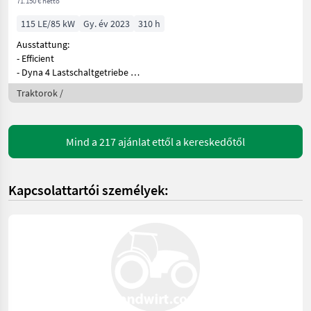
71.150 € nettó
115 LE/85 kW
Gy. év 2023
310 h
Ausstattung:
- Efficient
- Dyna 4 Lastschaltgetriebe
- Frontkrafth
Traktorok /
Mind a 217 ajánlat ettől a kereskedőtől
Kapcsolattartói személyek: