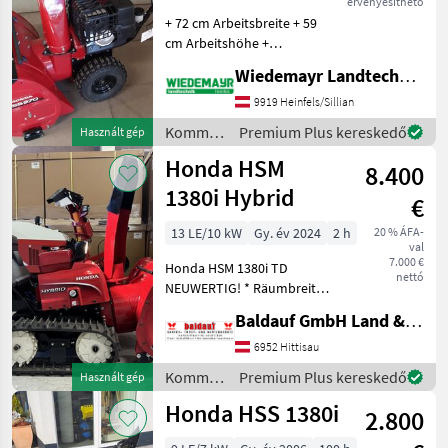
érvényesíthető
+ 72 cm Arbeitsbreite + 59
cm Arbeitshöhe +
Stufenloser Fahrantrieb +
Wiedemayr Landtechnik GmbH
Kamin vom Holm aus
mechanisch verstellbar +
9919 Heinfels/Sillian
Spezialbereifung 14x4.00-6
Kommunális
Premium Plus kereskedő
Használt gép
+ Scheinwerfer + H
gépek /
Honda HSM
8.400
Honda
1380i Hybrid
€
13 LE/10 kW
Gy. év 2024
2 h
20 % ÁFA-
val
7.000 €
Honda HSM 1380i TD
nettó
NEUWERTIG! * Räumbreite
80cm * Räumhöhe 58cm *
Baldauf GmbH Land & Forsttechnik - Kommunal & Gartengeräte
Räumleistung 83t/h *
Wurfweite ca. 19m
6952 Hittisau
(abhängig vom Schnee) *
Kommunális
Premium Plus kereskedő
Használt gép
Scheinwerfer * Elektrostart
gépek /
Honda HSS 1380i
2.800
Honda