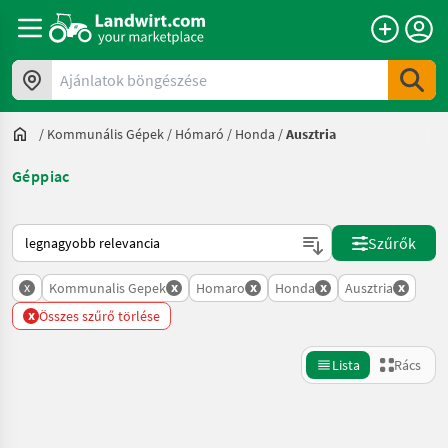
Ajánlatok böngészése
/
Kommunális Gépek
/
Hómaró
/
Honda
/
Ausztria
Géppiac
Így van sorba rendezve a Landwirt.com-on
Szűrők
x
x
x
x
x
Kommunalis Gepek
Homaro
Honda
Ausztria
x
Összes szűrő törlése
Lista
Rács