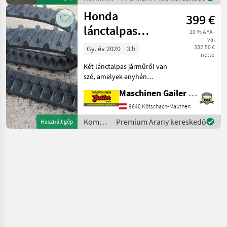
kivetőnyílás-á
gépek /
Honda
399 €
Honda
lánctalpas
20 % ÁFA-
val
hajtómű az HSM
332,50 €
Gy. év 2020
3 h
nettó
1380IAETD-hez
Két lánctalpas járműről van
42755-V15-013
szó, amelyek enyhén
sérültek, de a
Maschinen Gailer GmbH
rendeltetésükhöz 100%-
osan alkalmasak. Várjuk
9640 Kötschach-Mauthen
érdeklődését! Kommunális
Kommunális
Premium Arany kereskedő
Használt gép
gépek Hómaró
gépek /
Honda