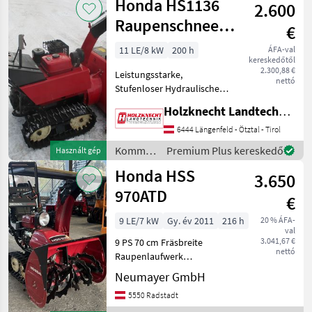
Honda HS1136
2.600
Honda
Raupenschneefräse
€
Elektrostart
11 LE/8 kW
200 h
ÁFA-val
kereskedőtől
2.300,88 €
Leistungsstarke,
nettó
Stufenloser Hydraulischer
Fahrantrieb Neue
Holzknecht Landtechnik GmbH.
Keilriemen neues Service
gemacht Elektrische
6444 Längenfeld - Ötztal - Tirol
Kaminverstellung
Kommunális
Premium Plus kereskedő
Használt gép
Räumbreite 90cm Guter
gépek /
Honda HSS
Betriebsbereiter
3.650
Honda
970ATD
€
9 LE/7 kW
Gy. év 2011
216 h
20 % ÁFA-
val
3.041,67 €
9 PS 70 cm Fräsbreite
nettó
Raupenlaufwerk
Hydrostatischer
Neumayer GmbH
Fahrantrieb Elektrostart
5550 Radstadt
Elektrische