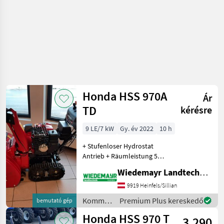
Honda HSS 970A
Ár
TD
kérésre
9 LE/7 kW
Gy. év 2022
10 h
+ Stufenloser Hydrostat
Antrieb + Räumleistung 52
t/Std + 71 cm Arbeitsbreite
Wiedemayr Landtechnik GmbH
+ Arbeitshöhe 55 cm +
Auswurfweite: 16 m +
9919 Heinfels/Sillian
Kamin vom Holm aus
Kommunális
Premium Plus kereskedő
bemutató gép
elektrisch verstell
gépek /
Honda HSS 970 T
3.290
Honda