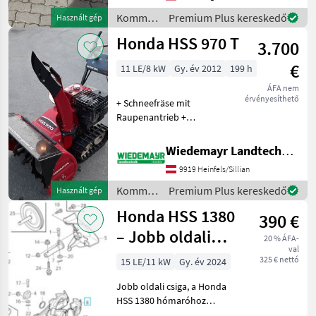
Kaminverstellung
Kommunális
Premium Plus kereskedő
Használt gép
Räumbreite 90cm Guter
gépek /
Honda HSS 970 T
Betriebsbereite
3.700
Honda
€
11 LE/8 kW
Gy. év 2012
199 h
ÁFA nem
érvényesíthető
+ Schneefräse mit
Raupenantrieb +
Stufenloser
Hydrostatantrieb nach
Wiedemayr Landtechnik GmbH
Vorne und hinten + 2-
9919 Heinfels/Sillian
Stufiges Räumwerk +
Arbeitsbreite 72 cm +
Kommunális
Premium Plus kereskedő
Használt gép
Räumhöhe 59 cm + E-Start
gépek /
Honda HSS 1380
mit
390 €
Honda
– Jobb oldali
20 % ÁFA-
val
csiga 72410-V45-
325 € nettó
15 LE/11 kW
Gy. év 2024
A40
Jobb oldali csiga, a Honda
HSS 1380 hómaróhoz
illeszkedő. Cikkszám: