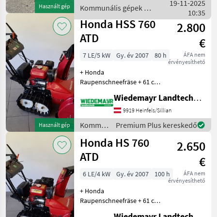
Kaminverstellung 216
19-11-2025
Használt gép
Kommunális gépek /
Betriebsstunden Bj.2011
10:35
Honda
Kommunális gépek Hómar
Honda HSS 760
2.800
ATD
€
7 LE/5 kW
Gy. év 2007
80 h
ÁFA nem
érvényesíthető
+ Honda
Raupenschneefräse + 61 cm
Arbeitsbreite + 51 cm
Wiedemayr Landtechnik GmbH
Arbeitshöhe + Kamin vom
Holm aus elektrisch
9919 Heinfels/Sillian
verstellbar +
Kommunális
Premium Plus kereskedő
Használt gép
Raupenfahrwerk +
gépek /
Honda HS 760
Scheinwerfer + E-Start mit B
2.650
Honda
ATD
€
6 LE/4 kW
Gy. év 2007
100 h
ÁFA nem
érvényesíthető
+ Honda
Raupenschneefräse + 61 cm
Arbeitsbreite + 50 cm
Wiedemayr Landtechnik GmbH