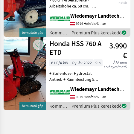
nettó
Arbeitshöhe ca. 58 cm, +
Kamin vom Holm aus
Wiedemayr Landtechnik GmbH
elektrisch verstellbar
(drehbar und Klappe
9919 Heinfels/Sillian
verstellbar) +
Kommunális
Premium Plus kereskedő
bemutató gép
Raupenfahrwerk (auch
gépek /
Honda HSS 760 A
Stiegen befahrb
3.990
Honda
ETD
€
6 LE/4 kW
Gy. év 2022
9 h
ÁFA nem
érvényesíthető
+ Stufenloser Hydrostat
Antrieb + Räumleistung 52
t/Std + 60, 5 cm
Wiedemayr Landtechnik GmbH
Arbeitsbreite + Arbeitshöhe
55 cm + Auswurfweite: 15 m
9919 Heinfels/Sillian
+ Kamin vom Holm aus
Kommunális
Premium Plus kereskedő
bemutató gép
elektrisch verstel
gépek /
Honda