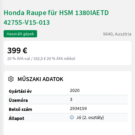
Honda Raupe für HSM 1380IAETD
42755-V15-013
9640, Ausztria
Használt gépek
399 €
20 % ÁFA-val
/ 332,5 € 20 % ÁFA nélkül
MŰSZAKI ADATOK
2020
Gyártási év
3
Üzemóra
2934159
Belső szám
Jó (2. osztály)
Állapot