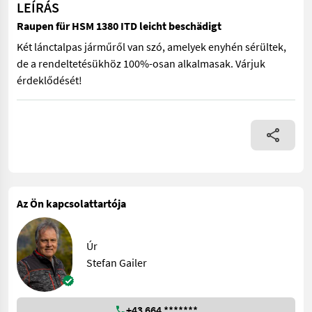
LEÍRÁS
Raupen für HSM 1380 ITD leicht beschädigt
Két lánctalpas járműről van szó, amelyek enyhén sérültek,
de a rendeltetésükhöz 100%-osan alkalmasak. Várjuk
érdeklődését!
Két lánctalpas járműről van szó, amelyek enyhén sérültek, de 
Az Ön kapcsolattartója
Úr
Stefan Gailer
+43 664 *******