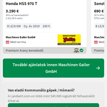
Honda HSS 970 T
Sonsti
3.290 €
690 €
ÁFA-val kereskedőtől
20 % ÁFA-va
2.911,50 € nettó
575 € nettó
8 LE/6 kW
Gy. év 2010
100 h
8 LE/6 
Maschinen Gailer GmbH
Maschinen
9640 Karintia
9640 Ka
Premium Arany kereskedő
Premium
További ajánlatok innen Maschinen Gailer
GmbH
Van eladó Kommunális gépek / Hómaró?
A Landwirt.com-on több mint 545 000 regisztrált felhasználót
érhet el.