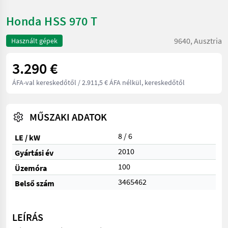
Honda HSS 970 T
9640, Ausztria
Használt gépek
3.290 €
ÁFA-val kereskedőtől
/ 2.911,5 € ÁFA nélkül, kereskedőtől
MŰSZAKI ADATOK
8 / 6
LE / kW
2010
Gyártási év
100
Üzemóra
3465462
Belső szám
LEÍRÁS