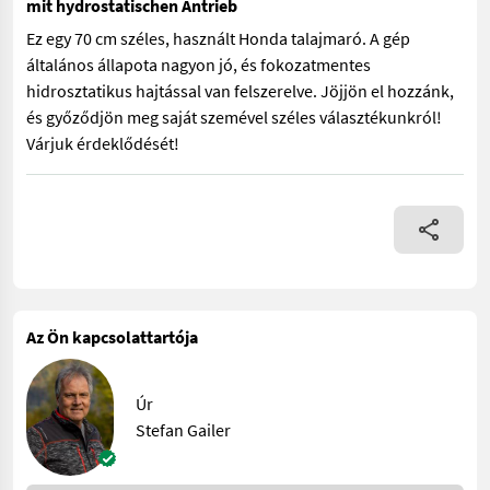
mit hydrostatischen Antrieb
Ez egy 70 cm széles, használt Honda talajmaró. A gép
általános állapota nagyon jó, és fokozatmentes
hidrosztatikus hajtással van felszerelve. Jöjjön el hozzánk,
és győződjön meg saját szemével széles választékunkról!
Várjuk érdeklődését!
Ez egy 70 cm széles, használt Honda talajmaró. A gép általános 
Az Ön kapcsolattartója
Úr
Stefan Gailer