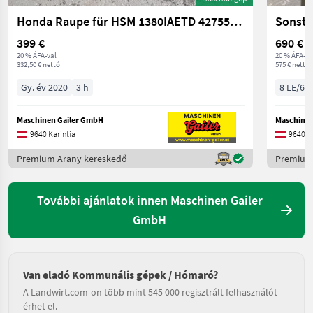
Honda Raupe für HSM 1380IAETD 42755-V15-013
Sonsti
399 €
690 €
20 % ÁFA-val
20 % ÁFA-va
332,50 € nettó
575 € nettó
Gy. év 2020
3 h
8 LE/6 
Maschinen Gailer GmbH
Maschinen
9640 Karintia
9640 Ka
Premium Arany kereskedő
Premium
További ajánlatok innen Maschinen Gailer
GmbH
Van eladó Kommunális gépek / Hómaró?
A Landwirt.com-on több mint 545 000 regisztrált felhasználót
érhet el.