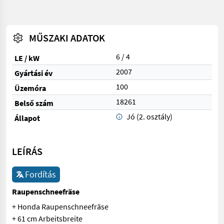
MŰSZAKI ADATOK
6 / 4
LE / kW
2007
Gyártási év
100
Üzemóra
18261
Belső szám
Jó (2. osztály)
Állapot
LEÍRÁS
Fordítás
Raupenschneefräse
+ Honda Raupenschneefräse
+ 61 cm Arbeitsbreite