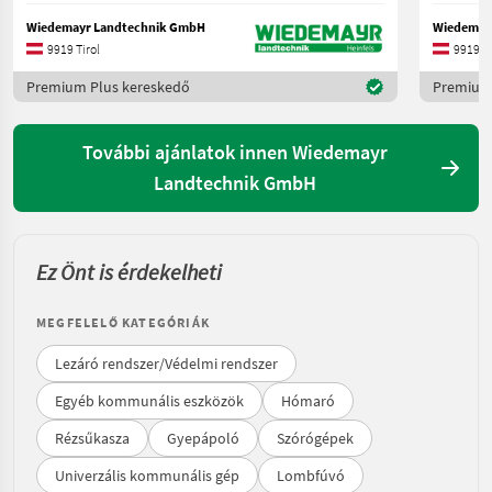
Wiedemayr Landtechnik GmbH
Wiedemay
9919 Tirol
9919 Ti
Premium Plus kereskedő
Premium 
További ajánlatok innen Wiedemayr
Landtechnik GmbH
Ez Önt is érdekelheti
MEGFELELŐ KATEGÓRIÁK
Lezáró rendszer/Védelmi rendszer
Egyéb kommunális eszközök
Hómaró
Rézsűkasza
Gyepápoló
Szórógépek
Univerzális kommunális gép
Lombfúvó