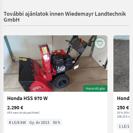
További ajánlatok innen Wiedemayr Landtechnik
GmbH
Használt gép
Honda HSS 970 W
2.290 €
250 €
ÁFA nem érvényesíthető
20 % ÁFA-va
208,33 € net
8 LE/6 kW
Gy. év 2013
50 h
1 LE/1 