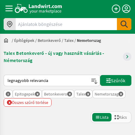
Ajánlatok böngészése
/
Építőgépek
/
Betonkeverő
/
Talex
/
Nemetorszag
Talex Betonkeverő - új vagy használt vásárlás -
Németország
Így van sorba rendezve a Landwirt.com-on
Szűrők
x
x
x
x
x
Epitogepek
Betonkevero
Talex
Nemetorszag
x
Összes szűrő törlése
Lista
Rács