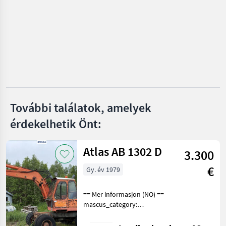
Mammut
Stockmann
Fliegl
Iveco
SAT
További találatok, amelyek
Mind a 14
érdekelhetik Önt:
megjelenítése
Atlas AB 1302 D
MARKETPLACE
3.300
Kereskedői
€
Gy. év 1979
Marketplace
Apróhirdetések
ajánlatok
== Mer informasjon (NO) ==
mascus_category:
excavators Please provide
reference number upon