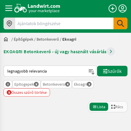
Ajánlatok böngészése
/
Építőgépek
/
Betonkeverő
/
Ekoagri
EKOAGRI Betonkeverő - új vagy használt vásárlás
Így van sorba rendezve a Landwirt.com-on
Szűrők
x
x
x
x
Epitogepek
Betonkevero
Ekoagri
x
Összes szűrő törlése
Lista
Rács