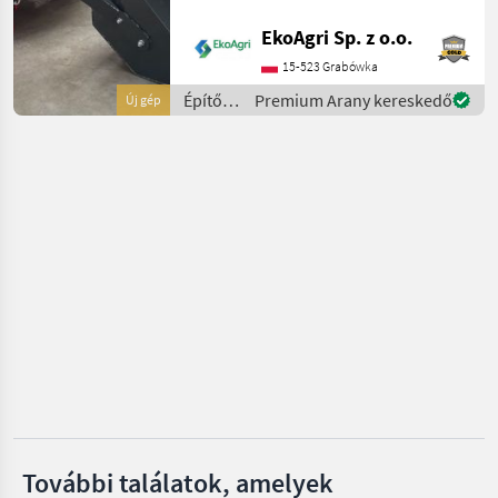
Gesamtinhalt (l): 800
EkoAgri Sp. z o.o.
Nutzinhalt (l): 600 Gewicht
Stockmann
(kg): 480 Abmessungen
15-523 Grabówka
(mm): Lä
Fliegl
Építőgépek
Premium Arany kereskedő
Új gép
/
EKOAGRI
Iveco
SAT
Mind a 14
megjelenítése
MARKETPLACE
Kereskedői
Marketplace
Apróhirdetések
ajánlatok
További találatok, amelyek