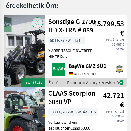
érdekelhetik Önt:
Sonstige G 2700
45.799,53
HD X-TRA # 889
€
50 LE/37 kW
151 h
19% ÁFA-val
38.487 €
nettó
X ARBEITSSCHEINWERFER
HINTE1X
ARBEITSSCHEINWERFER
BayWa GMZ SÜD
VORNE1X
HECKGEWICHTSPLATTE 62
83104 Schönau
KG1X
Építőgépek
Premium Arany kereskedő
Használt gép
HYDRAULIKKREISLAUF
/
CLAAS Scorpion
DPPPEL31X15.50-15
42.721
Sonstige
SKIDDATENBESCHEINIGUNG
6030 VP
€
BRD 20 KMDRUCKFREIER
122 LE/90 kW
Gy. év 2015
19% ÁFA-val
35.900 €
nettó
Verkauft wird ein
gebrauchter Claas 6030