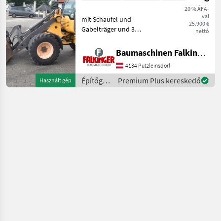
20 % ÁFA-
val
mit Schaufel und
25.900 €
Gabelträger und 3
nettó
hydraulischen Steuerkreis!!
Betriebsgewicht: 5200kg
Baumaschinen Falkinger
Reifen 70% Der Volvo L25F
4134 Putzleinsdorf
ist in einem guten
Zustand!! BAUMASCHINEN
Építőgépek
Premium Plus kereskedő
Használt gép
FALKIN
/ Volvo