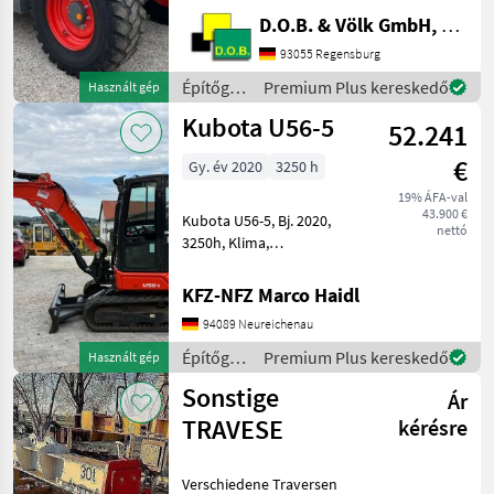
Varipower Teleskoplader -
D.O.B. & Völk GmbH, Filiale Regensburg
Kramer
Schnellwechselplatte
93055 Regensburg
hydraulisch - Handgas mit
Építőgépek
Premium Plus kereskedő
Használt gép
Langsamfahreinrichtung -
/ Claas
Kubota U56-5
Motorvorwärmung ü
52.241
€
Gy. év 2020
3250 h
19% ÁFA-val
43.900 €
Kubota U56-5, Bj. 2020,
nettó
3250h, Klima,
Kombihydraulik, Powertilt
mit HS03,
KFZ-NFZ Marco Haidl
Grabenräumlöffel, Ketten
94089 Neureichenau
90% Építőgépek Mini
kotrógép
Építőgépek
Premium Plus kereskedő
Használt gép
/ Kubota
Sonstige
Ár
TRAVESE
kérésre
Verschiedene Traversen