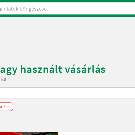
nlatok böngészése
vagy használt vásárlás
ost!
örlése