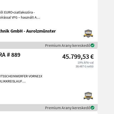
hnik GmbH - Aurolzmünster
Premium Arany kereskedő
Sonstige G 2700 HD X-TRA # 889
45.799,53 €
19% ÁFA-val
38.487 € nettó
EITSSCHEINWERFER VORNE1X
LIKKREISLAUF
INIGUNG BRD 20
Premium Arany kereskedő