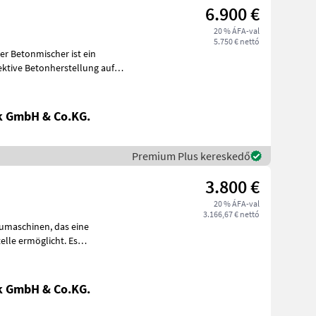
6.900 €
20 % ÁFA-val
5.750 € nettó
k GmbH & Co.KG.
Premium Plus kereskedő
3.800 €
20 % ÁFA-val
3.166,67 € nettó
hinen, das eine
elle ermöglicht. Es
ermöglicht den Bau von Zementbettungen, trock
k GmbH & Co.KG.