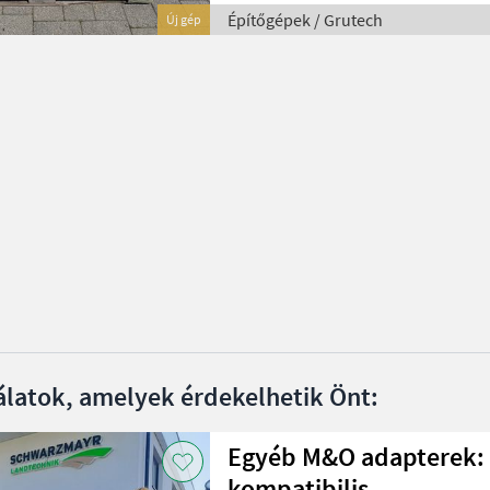
Építőgépek / Grutech
Új gép
álatok, amelyek érdekelhetik Önt:
Egyéb M&O adapterek:
kompatibilis