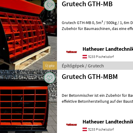
Grutech GTH-MB
Grutech GTH-MB 0, 5m³ / 500kg / 1, 6m Der Betonmischer ist ein
Zubehör für Baumaschinen, das eine effektive Betonherstellung auf
der Baustelle ermöglicht. Es ermögl
Hatheuer Landtechni
5233 Pischelsdorf
Építőgépek / Grutech
Új gép
Grutech GTH-MBM
Der Betonmischer ist ein Zubehör für Baumasc
effektive Betonherstellung auf der Baust
Hatheuer Landtechni
5233 Pischelsdorf