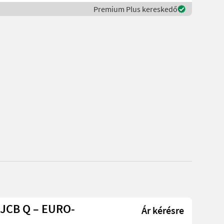
Premium Plus kereskedő
 JCB Q – EURO-
Ár kérésre