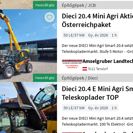
Építőgépek / JCB
Használt gép
Dieci 20.4 Mini Agri Akt
Österreichpaket
50 LE/37 kW
Gy. év 2026
1 h
Der neue DIECI Mini Agri Smart 20.4 set
Teleskopladermarkt. Stufe 5 Motor - -G
Modell 26.6 Mini Agri) -50
Amselgruber Landte
5121 Tarsdorf
Építőgépek / Dieci
Használt gép
Dieci 20.4 E Mini Agri
Teleskoplader TOP
50 LE/37 kW
Gy. év 2026
1 h
Der neue DIECI Mini Agri Smart 20.4 set
Teleskopladermarkt. 100 % Elektro! -Gr
Modell 26.6 Mini Agri) -Echt