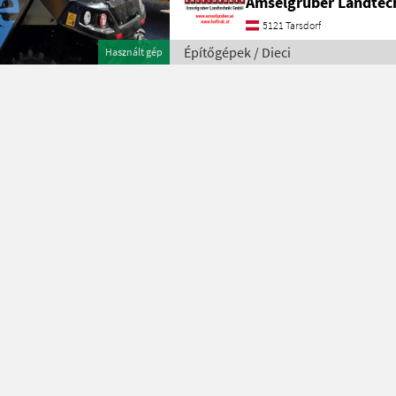
Amselgruber Landte
5121 Tarsdorf
Építőgépek / Dieci
Használt gép