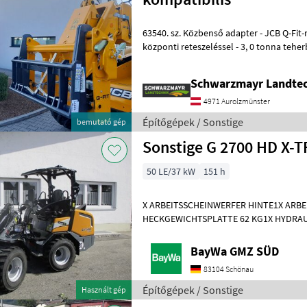
63540. sz. Közbenső adapter - JCB Q-Fit-ről EURO-csatlakozóra -
központi reteszeléssel - 3, 0 tonna teherbírással VFG – használt A
Schwarzmayr cég értékesítési
Schwarzmayr Landtec
4971 Aurolzmünster
Építőgépek / Sonstige
bemutató gép
50 LE/37 kW
151 h
X ARBEITSSCHEINWERFER HINTE1X ARB
HECKGEWICHTSPLATTE 62 KG1X HYDRAU
DPPPEL31X15.50-15 SKIDDATENBESCHE
KMDRUCKFREIER
BayWa GMZ SÜD
83104 Schönau
Építőgépek / Sonstige
Használt gép