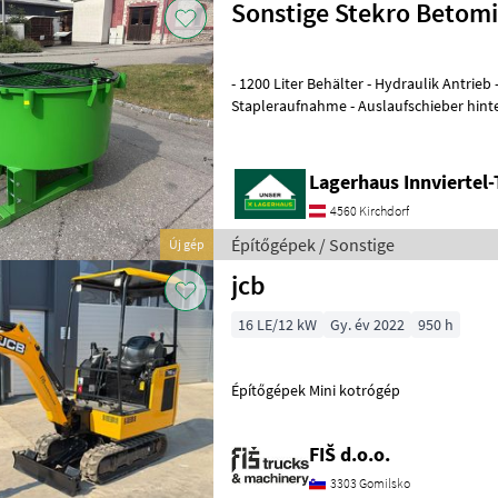
Sonstige Stekro Betom
- 1200 Liter Behälter - Hydraulik Antrieb - 3 Punktanbau -
Stapleraufnahme - Auslaufschieber hinten und rechts -
Auslaufrutsche - Sackaufreißer
Lagerhaus Innviertel-
4560 Kirchdorf
Építőgépek / Sonstige
Új gép
jcb
16 LE/12 kW
Gy. év 2022
950 h
Építőgépek Mini kotrógép
FIŠ d.o.o.
3303 Gomilsko