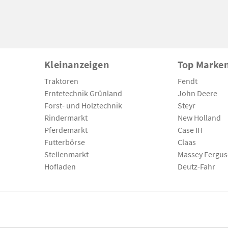
Kleinanzeigen
Top Marke
Traktoren
Fendt
Erntetechnik Grünland
John Deere
Forst- und Holztechnik
Steyr
Rindermarkt
New Holland
Pferdemarkt
Case IH
Futterbörse
Claas
Stellenmarkt
Massey Fergu
Hofladen
Deutz-Fahr