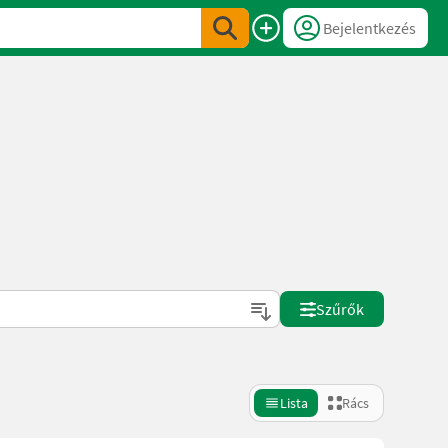
Bejelentkezés
Szűrők
Lista
Rács