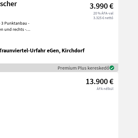
ischer
3.990 €
20 % ÁFA-val
3.325 € nettó
Traunviertel-Urfahr eGen, Kirchdorf
Premium Plus kereskedő
13.900 €
ÁFA nélkül