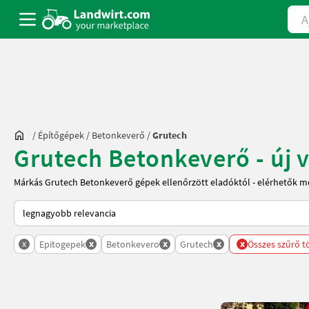
Ajá
/
Építőgépek
/
Betonkeverő
/
Grutech
Grutech Betonkeverő - új 
Márkás Grutech Betonkeverő gépek ellenőrzött eladóktól - elérhetők m
Így van sorba rendezve a Landwirt.com-on
x
x
x
x
x
Epitogepek
Betonkevero
Grutech
Összes szűrő t