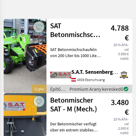
Keresés
pontosítása
SAT
4.788
Kategória
Ország
Szűrők
4
Betonmischschaufeln
€
von
20 % ÁFA-
4 eredmény
AKTUÁLIS
SAT Betonmischschaufeln
Visszaállítás
val
200Lt.-1000Lt.
ÚTVONAL
megjelenítése
3.990 €
von 200 Liter bis 1000 Liter -
nettó
Építőipari
Radlader-Hoflader-
gépek
Teleskoplader-Bagger-
S.A.T. Sensenberger Agrar-Technik
Frontlader -Preis gültig für
Epitogepek
200 Liter -Andere Größen
4906 Eberschwang
Betonkevero
auf Anfrage per
Építőgépek
Premium Arany kereskedő
Új gép
Sat
/ SAT
Betonmischer
3.480
KATEGÓRIA
SAT - M (Mech.)
KIVÁLASZTÁSA
€
20 % ÁFA-
SAT
Der Betonmischer verfügt
val
2.900 €
über ein extrem stabiles
nettó
Mammut
Ölbadgetriebe. Es leitet die