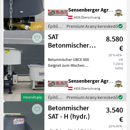
Kraft an die vier gefederten
Sensenberger Agrar-Technik
Arme des Rührwerks weiter.
Stockmann
Die nachstellbaren
4906 Eberschwang
Rührschaufe
Fliegl
Építőgépek
Premium Arany kereskedő
Új gép
/ SAT
SAT
8.580
Iveco
Betonmischer
€
Dominator
SAT - E (Elektro)
20 % ÁFA-
Betonmischer UBCE 600
val
Mind a 14
7.150 €
Geignet zum Mischen
megjelenítése
nettó
trockener und feuchter
Materialien. - Elektroantrieb
MARKETPLACE
Sensenberger Agrar-Technik
- Soft Start System -
Motorleistung 11 KW
Kereskedői
4906 Eberschwang
Marketplace
Apróhirdetések
Siemens - Volumen 60
ajánlatok
Építőgépek
Premium Arany kereskedő
Használt gép
/ SAT
Betonmischer
3.540
SAT - H (hydr.)
€
20 % ÁFA-