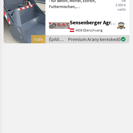
- für Beton, Mörtel, Estrich,
val
2.950 €
Futtermischen,
nettó
Saatgutbehandlung, ... -
extrem stabiles
Sensenberger Agrar-Technik
Ölbadgetriebe - vier
gefederte Arme -
4906 Eberschwang
nachstellbare
Építőgépek
Premium Arany kereskedő
Új gép
Rührschaufeln - herv
/ SAT