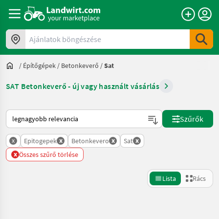
Ajánlatok böngészése
/
Építőgépek
/
Betonkeverő
/
Sat
SAT Betonkeverő - új vagy használt vásárlás
Így van sorba rendezve a Landwirt.com-on
Szűrők
x
x
x
x
Epitogepek
Betonkevero
Sat
x
Összes szűrő törlése
Lista
Rács