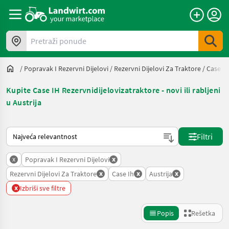
Pretraži ponude
/
Popravak I Rezervni Dijelovi
/
Rezervni Dijelovi Za Traktore
/
Case Ih
Kupite Case IH Rezervnidijelovizatraktore - novi ili rabljeni
u Austrija
Tako se sortira na Landwirt.com
Filtri
x
x
Popravak I Rezervni Dijelovi
x
x
x
Rezervni Dijelovi Za Traktore
Case Ih
Austrija
x
Izbriši sve filtre
Popis
Rešetka