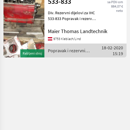
533-833
sa PDV-om
Ponude
Mali
884,07 €
Marketplace
trgovaca
oglasi
neto
Div. Rezervni dijelovi za IHC
533-833 Popravak i rezervni
dijelovi Rezervni dijelovi za
traktore
Maier Thomas Landtechnik
9753 Kleblach/Lind
18-02-2020
Popravak i rezervni
15:19
Rabljeni stroj
dijelovi / Case IH